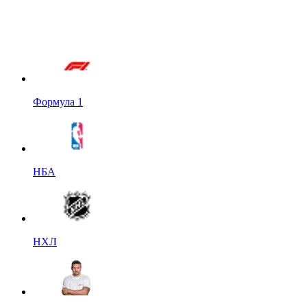
Формула 1
НБА
НХЛ