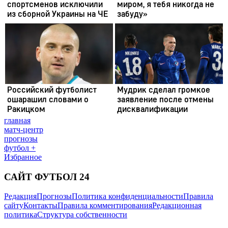
главная
матч-центр
прогнозы
футбол +
Избранное
САЙТ ФУТБОЛ 24
Редакция
Прогнозы
Политика конфиденциальности
Правила
сайту
Контакты
Правила комментирования
Редакционная
политика
Структура собственности