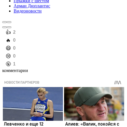
Прыжки с шестом
Арман Дюплантис
Видеоновости
️👍
2
️🔥
0
️😄
0
️😢
0
️🤬
1
комментарии