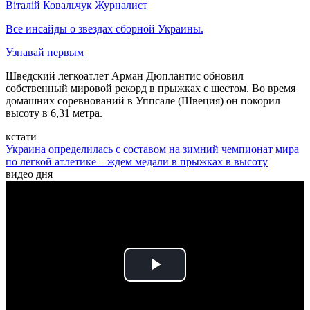
Віталій Ковальчук
Журналист
Все инсайды о звездах сборной Украины.
Узнавай первым
Шведский легкоатлет Арман Дюплантис обновил
собственный мировой рекорд в прыжках с шестом. Во время
домашних соревнований в Уппсале (Швеция) он покорил
высоту в 6,31 метра.
кстати
Украина определилась с составом на зимний чемпионат мира
по легкой атлетике – ждем медали в прыжках в высоту
видео дня
Play