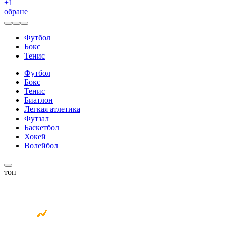
+
1
обране
Футбол
Бокс
Тенис
Футбол
Бокс
Тенис
Биатлон
Легкая атлетика
Футзал
Баскетбол
Хокей
Волейбол
топ