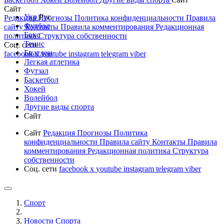
Сайт
Укр
Рус
Редакция
Прогнозы
Политика конфиденциальности
Правила
Футбол
сайту
Контакты
Правила комментирования
Редакционная
Бокс
политика
Структура собственности
Тенис
Соц. сети
Биатлон
facebook
x
youtube
instagram
telegram
viber
Легкая атлетика
Футзал
Баскетбол
Хокей
Волейбол
Другие виды спорта
Сайт
Сайт
Редакция
Прогнозы
Политика
конфиденциальности
Правила сайту
Контакты
Правила
комментирования
Редакционная политика
Структура
собственности
Соц. сети
facebook
x
youtube
instagram
telegram
viber
Спорт
Новости Cпорта