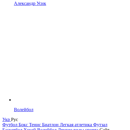
Александр Усик
Волейбол
Укр
Рус
Футбол
Бокс
Тенис
Биатлон
Легкая атлетика
Футзал
Баскетбол
Хокей
Волейбол
Другие виды спорта
Сайт