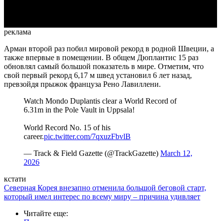
Video
реклама
Арман второй раз побил мировой рекорд в родной Швеции, а
также впервые в помещении. В общем Дюплантис 15 раз
обновлял самый большой показатель в мире. Отметим, что
свой первый рекорд 6,17 м швед установил 6 лет назад,
превзойдя прыжок француза Рено Лавиллени.
Watch Mondo Duplantis clear a World Record of
6.31m in the Pole Vault in Uppsala!
World Record No. 15 of his
career.
pic.twitter.com/7qxuzFbvlB
— Track & Field Gazette (@TrackGazette)
March 12,
2026
кстати
Северная Корея внезапно отменила большой беговой старт,
который имел интерес по всему миру – причина удивляет
Читайте еще
: