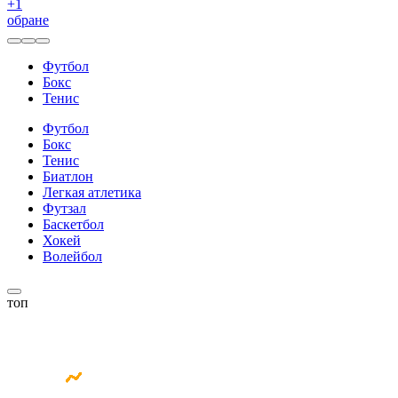
+
1
обране
Футбол
Бокс
Тенис
Футбол
Бокс
Тенис
Биатлон
Легкая атлетика
Футзал
Баскетбол
Хокей
Волейбол
топ