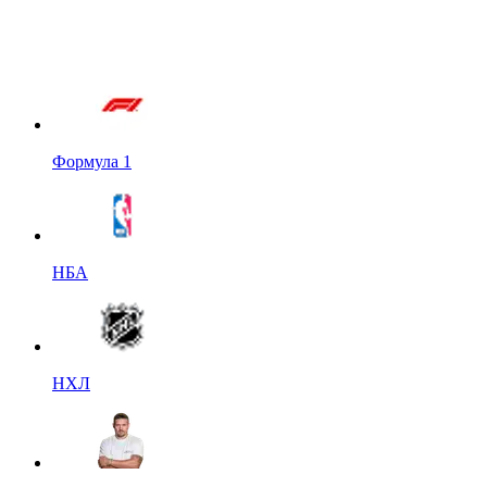
Формула 1
НБА
НХЛ