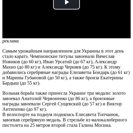
Play
Video
реклама
Самым урожайным направлением для Украины в этот день
стало каратэ. Чемпионские титулы завоевали Вячеслав
Новиков (до 60 кг), Иван Урсатий (до 67 кг), Александр
Махно (до 80 кг) и Александр Черняев (до 75 кг). К этому
добавились серебряные награды Елизаветы Бондарь (до 61 кг)
и Марины Губановой (до 50 кг), а также бронза Екатерины
Бардыш (до 55 кг).
Вольная борьба также принесла Украине три медали: золото
завоевал Анатолий Червоненко (до 86 кг), а бронзовые
награды завоевали Сергей Сущевский (до 57 кг) и Виктор
Антипенко (до 97 кг).
В велоспорте на подиум поднялась Елисавета Топчанюк,
завоевав серебряную медаль. В стрельбе из малокалиберного
пистолета на 25 метров второй стала Галина Мосина.