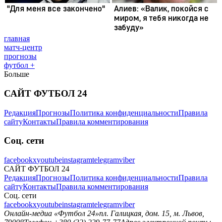
главная
матч-центр
прогнозы
футбол +
Больше
САЙТ ФУТБОЛ 24
Редакция
Прогнозы
Политика конфиденциальности
Правила
сайту
Контакты
Правила комментирования
Соц. сети
facebook
x
youtube
instagram
telegram
viber
САЙТ ФУТБОЛ 24
Редакция
Прогнозы
Политика конфиденциальности
Правила
сайту
Контакты
Правила комментирования
Соц. сети
facebook
x
youtube
instagram
telegram
viber
Онлайн-медиа «Футбол 24»
пл. Галицкая, дом. 15, м. Львов,