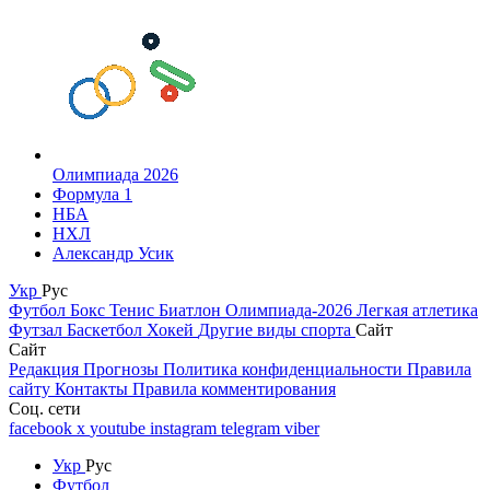
Олимпиада 2026
Формула 1
НБА
НХЛ
Александр Усик
Укр
Рус
Футбол
Бокс
Тенис
Биатлон
Олимпиада-2026
Легкая атлетика
Футзал
Баскетбол
Хокей
Другие виды спорта
Сайт
Сайт
Редакция
Прогнозы
Политика конфиденциальности
Правила
сайту
Контакты
Правила комментирования
Соц. сети
facebook
x
youtube
instagram
telegram
viber
Укр
Рус
Футбол