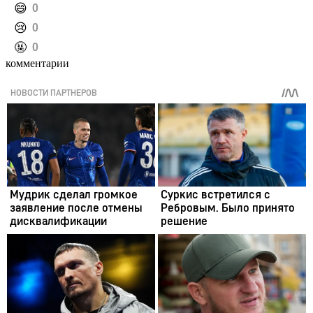
️😄
0
️😢
0
️🤬
0
комментарии