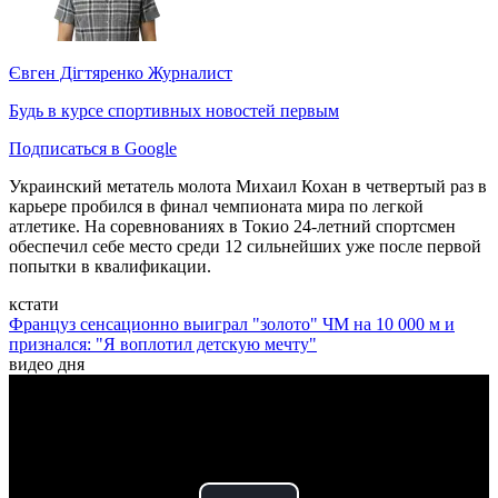
Євген Дігтяренко
Журналист
Будь в курсе спортивных новостей первым
Подписаться в Google
Украинский метатель молота Михаил Кохан в четвертый раз в
карьере пробился в финал чемпионата мира по легкой
атлетике. На соревнованиях в Токио 24-летний спортсмен
обеспечил себе место среди 12 сильнейших уже после первой
попытки в квалификации.
кстати
Француз сенсационно выиграл "золото" ЧМ на 10 000 м и
признался: "Я воплотил детскую мечту"
видео дня