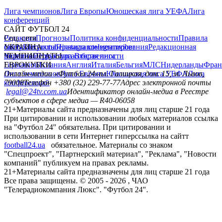
Лига чемпионов
Лига Европы
Юношеская лига УЕФА
Лига
конференций
САЙТ ФУТБОЛ 24
Редакция
Соц. сети
Прогнозы
Политика конфиденциальности
Правила
сайту
facebook
УКРАИНА
Контакты
x
youtube
Правила комментирования
instagram
telegram
viber
Редакционная
политика
Украина
ЧЕМПИОНАТЫ
Первая лига
Структура собственности
Вторая лига
Германия
ЕВРОКУБКИ
Испания
Англия
Италия
Бельгия
МЛС
Нидерланды
Фран
Лига чемпионов
Онлайн-медиа «Футбол 24»
Лига Европы
пл. Галицкая, дом. 15, м. Львов,
Юношеская лига УЕФА
Лига
конференций
79008
Телефон +380 (32) 229-77-77
Адрес электронной почты
legal@24tv.com.ua
Идентификатор онлайн-медиа в Реестре
субъектов в сфере медиа — R40-06058
21+
Материалы сайта предназначены для лиц старше 21 года
При цитировании и использовании любых материалов ссылка
на "Футбол 24" обязательна. При цитировании и
использовании в сети Интернет гиперссылка на сайтт
football24.ua
обязательное. Материалы со знаком
"Спецпроект", "Партнерский материал", "Реклама", "Новости
компаний" публикуем на правах рекламы.
21+
Материалы сайта предназначены для лиц старше 21 года
Все права защищены. © 2005 -
2026
, ЧАО
"Телерадиокомпания Люкс". "Футбол 24".