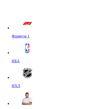
Формула 1
НБА
НХЛ