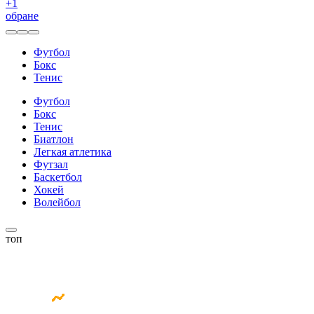
+
1
обране
Футбол
Бокс
Тенис
Футбол
Бокс
Тенис
Биатлон
Легкая атлетика
Футзал
Баскетбол
Хокей
Волейбол
топ