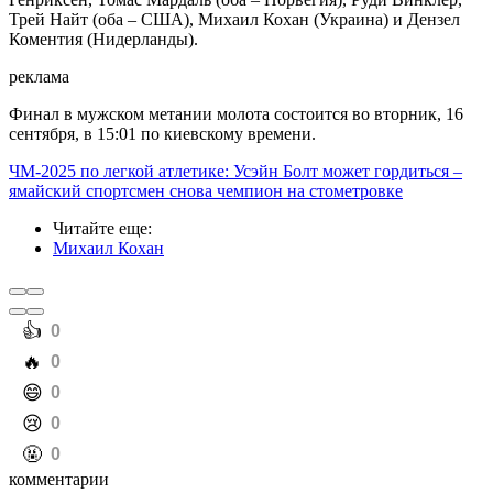
Трей Найт (оба – США), Михаил Кохан (Украина) и Дензел
Коментия (Нидерланды).
реклама
Финал в мужском метании молота состоится во вторник, 16
сентября, в 15:01 по киевскому времени.
ЧМ-2025 по легкой атлетике: Усэйн Болт может гордиться –
ямайский спортсмен снова чемпион на стометровке
Читайте еще
:
Михаил Кохан
️👍
0
️🔥
0
️😄
0
️😢
0
️🤬
0
комментарии