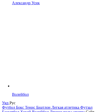
Александр Усик
Волейбол
Укр
Рус
Футбол
Бокс
Тенис
Биатлон
Легкая атлетика
Футзал
Баскетбол
Хокей
Волейбол
Другие виды спорта
Сайт