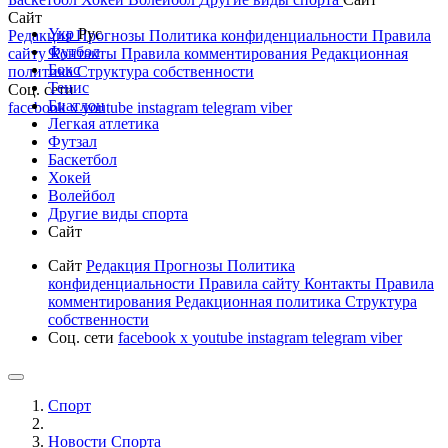
Сайт
Укр
Рус
Редакция
Прогнозы
Политика конфиденциальности
Правила
Футбол
сайту
Контакты
Правила комментирования
Редакционная
Бокс
политика
Структура собственности
Тенис
Соц. сети
Биатлон
facebook
x
youtube
instagram
telegram
viber
Легкая атлетика
Футзал
Баскетбол
Хокей
Волейбол
Другие виды спорта
Сайт
Сайт
Редакция
Прогнозы
Политика
конфиденциальности
Правила сайту
Контакты
Правила
комментирования
Редакционная политика
Структура
собственности
Соц. сети
facebook
x
youtube
instagram
telegram
viber
Спорт
Новости Cпорта