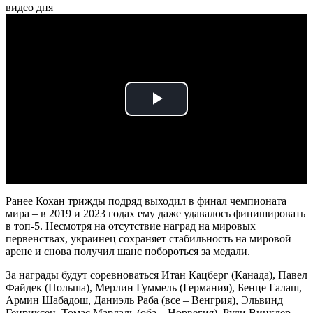
видео дня
Play
Video
Ранее Кохан трижды подряд выходил в финал чемпионата
мира – в 2019 и 2023 годах ему даже удавалось финишировать
в топ-5. Несмотря на отсутствие наград на мировых
первенствах, украинец сохраняет стабильность на мировой
арене и снова получил шанс побороться за медали.
За награды будут соревноваться Итан Кацберг (Канада), Павел
Файдек (Польша), Мерлин Гуммель (Германия), Бенце Галаш,
Армин Шабадош, Даниэль Раба (все – Венгрия), Эльвинд
Генриксен, Томас Мардаль (оба – Норвегия), Руди Винклер,