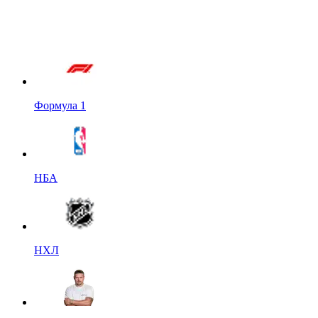
Формула 1
НБА
НХЛ