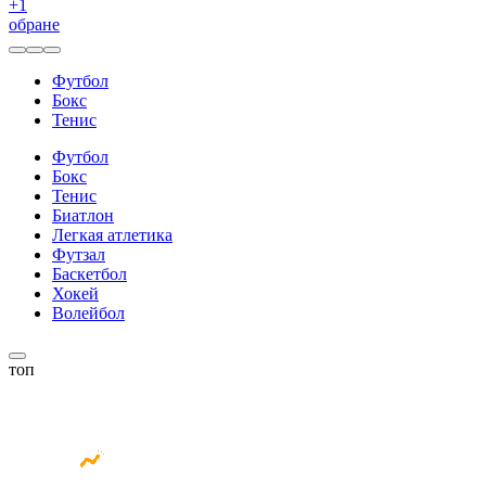
+
1
обране
Футбол
Бокс
Тенис
Футбол
Бокс
Тенис
Биатлон
Легкая атлетика
Футзал
Баскетбол
Хокей
Волейбол
топ