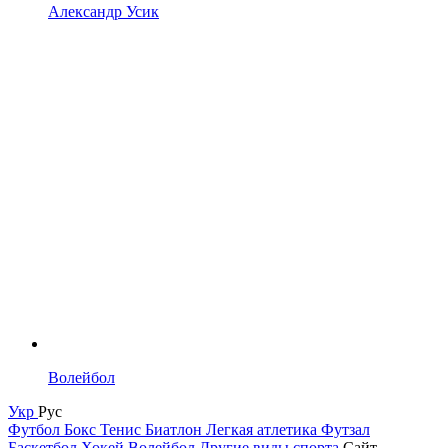
Александр Усик
Волейбол
Укр
Рус
Футбол
Бокс
Тенис
Биатлон
Легкая атлетика
Футзал
Баскетбол
Хокей
Волейбол
Другие виды спорта
Сайт