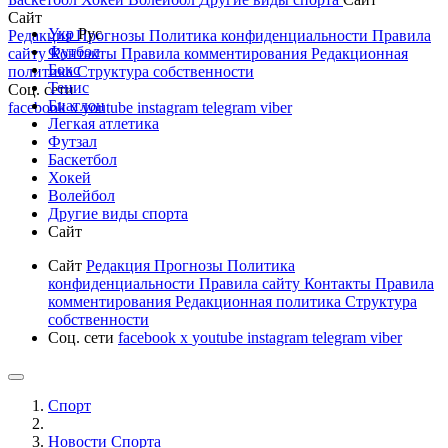
Сайт
Укр
Рус
Редакция
Прогнозы
Политика конфиденциальности
Правила
Футбол
сайту
Контакты
Правила комментирования
Редакционная
Бокс
политика
Структура собственности
Тенис
Соц. сети
Биатлон
facebook
x
youtube
instagram
telegram
viber
Легкая атлетика
Футзал
Баскетбол
Хокей
Волейбол
Другие виды спорта
Сайт
Сайт
Редакция
Прогнозы
Политика
конфиденциальности
Правила сайту
Контакты
Правила
комментирования
Редакционная политика
Структура
собственности
Соц. сети
facebook
x
youtube
instagram
telegram
viber
Спорт
Новости Cпорта