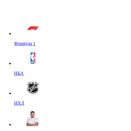
Формула 1
НБА
НХЛ