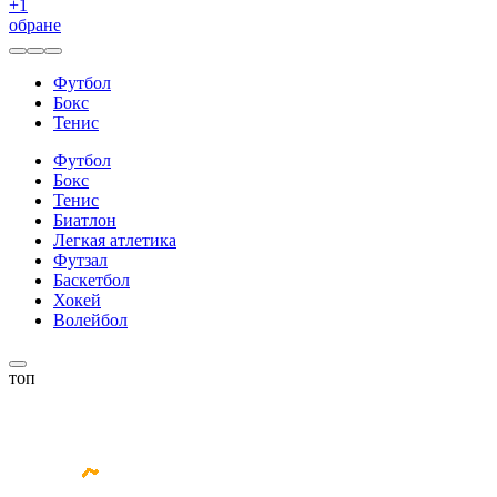
+
1
обране
Футбол
Бокс
Тенис
Футбол
Бокс
Тенис
Биатлон
Легкая атлетика
Футзал
Баскетбол
Хокей
Волейбол
топ