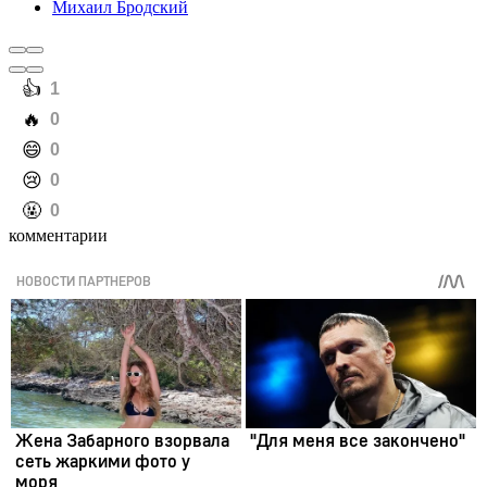
Михаил Бродский
️👍
1
️🔥
0
️😄
0
️😢
0
️🤬
0
комментарии