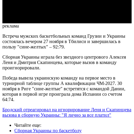
Video
реклама
Встреча мужских баскетбольных команд Грузии и Украины
состоялась вечером 27 ноября в Тбилиси и завершилась в
пользу "сине-желтых" – 92:79.
Сборная Украины играла без звездного центрового Алексея
Леня и Дмитрия Скапинцева, которые вызов в команду
проигнорировали.
Победа вывела украинскую команду на первое место в
турнирной таблице группы А квалификации ЧМ-2027. 30
ноября в Риге "сине-желтые" встретятся с командой Дании,
которая в первой игре проиграла дома Испании со счетом
64:74.
Бродский отреагировал на игнорирование Леня и Скапинцева
вызова в сборную Украины: "Я лично за все платил"
Читайте еще
:
Сборная Украины по баскетболу