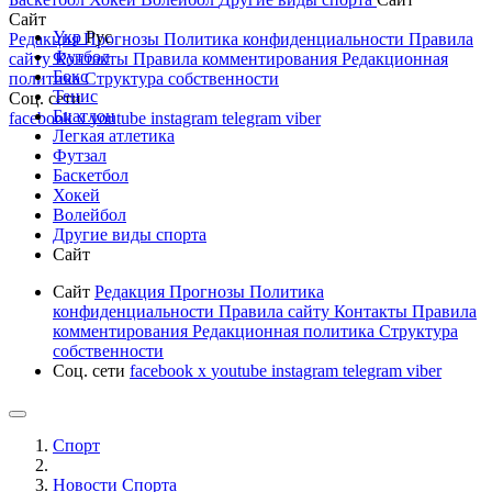
Сайт
Укр
Рус
Редакция
Прогнозы
Политика конфиденциальности
Правила
Футбол
сайту
Контакты
Правила комментирования
Редакционная
Бокс
политика
Структура собственности
Тенис
Соц. сети
Биатлон
facebook
x
youtube
instagram
telegram
viber
Легкая атлетика
Футзал
Баскетбол
Хокей
Волейбол
Другие виды спорта
Сайт
Сайт
Редакция
Прогнозы
Политика
конфиденциальности
Правила сайту
Контакты
Правила
комментирования
Редакционная политика
Структура
собственности
Соц. сети
facebook
x
youtube
instagram
telegram
viber
Спорт
Новости Cпорта