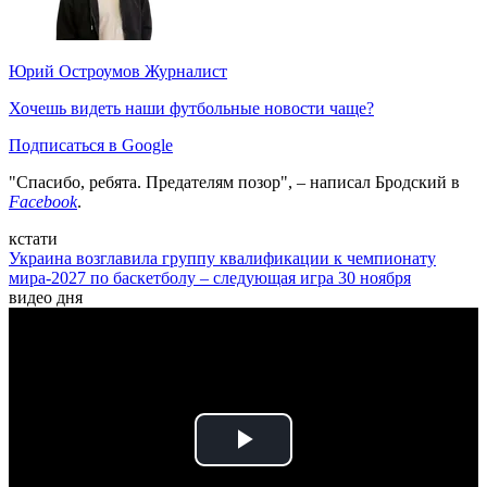
Юрий Остроумов
Журналист
Хочешь видеть наши футбольные новости чаще?
Подписаться в Google
"Спасибо, ребята. Предателям позор", – написал Бродский в
Facebook
.
кстати
Украина возглавила группу квалификации к чемпионату
мира-2027 по баскетболу – следующая игра 30 ноября
видео дня
Play