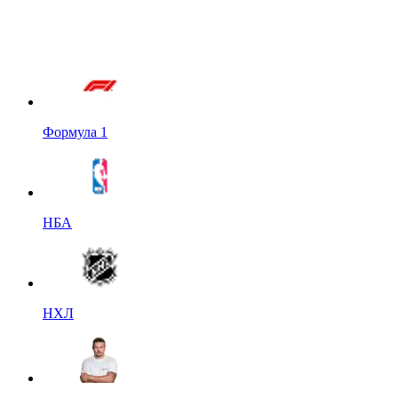
Формула 1
НБА
НХЛ