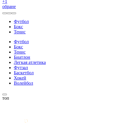
+
1
обране
Футбол
Бокс
Тенис
Футбол
Бокс
Тенис
Биатлон
Легкая атлетика
Футзал
Баскетбол
Хокей
Волейбол
топ