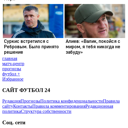
главная
матч-центр
прогнозы
футбол +
Избранное
САЙТ ФУТБОЛ 24
Редакция
Прогнозы
Политика конфиденциальности
Правила
сайту
Контакты
Правила комментирования
Редакционная
политика
Структура собственности
Соц. сети