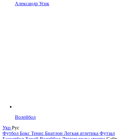
Александр Усик
Волейбол
Укр
Рус
Футбол
Бокс
Тенис
Биатлон
Легкая атлетика
Футзал
Баскетбол
Хокей
Волейбол
Другие виды спорта
Сайт