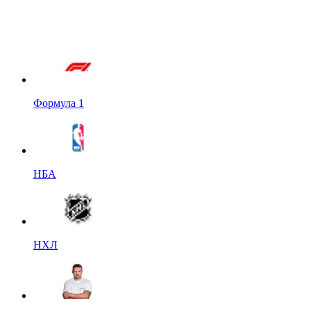
Формула 1
НБА
НХЛ