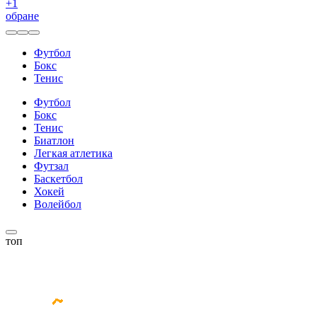
+
1
обране
Футбол
Бокс
Тенис
Футбол
Бокс
Тенис
Биатлон
Легкая атлетика
Футзал
Баскетбол
Хокей
Волейбол
топ