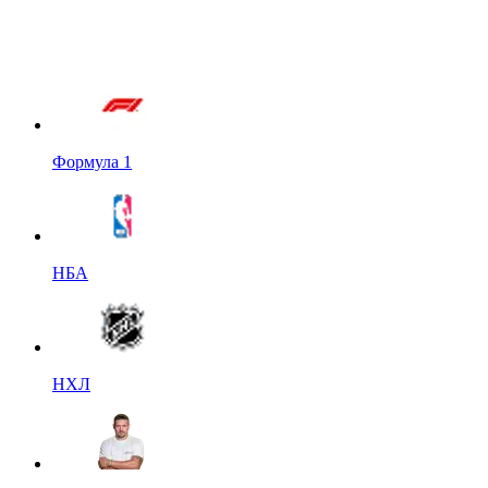
Формула 1
НБА
НХЛ