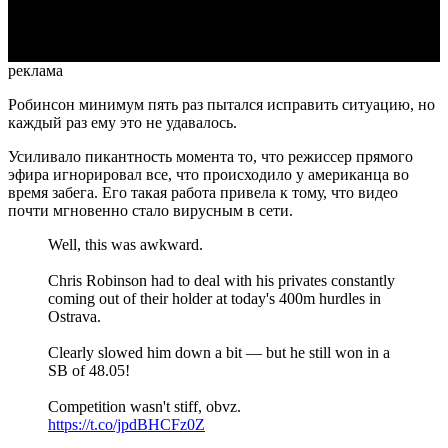
Video
реклама
Робинсон минимум пять раз пытался исправить ситуацию, но
каждый раз ему это не удавалось.
Усиливало пикантность момента то, что режиссер прямого
эфира игнорировал все, что происходило у американца во
время забега. Его такая работа привела к тому, что видео
почти мгновенно стало вирусным в сети.
Well, this was awkward.
Chris Robinson had to deal with his privates constantly
coming out of their holder at today's 400m hurdles in
Ostrava.
Clearly slowed him down a bit — but he still won in a
SB of 48.05!
Competition wasn't stiff, obvz.
https://t.co/jpdBHCFz0Z