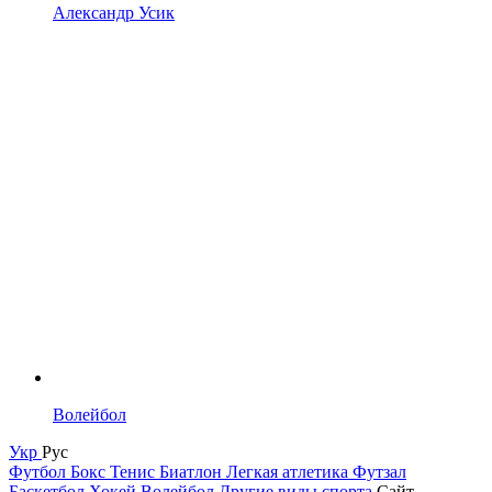
Александр Усик
Волейбол
Укр
Рус
Футбол
Бокс
Тенис
Биатлон
Легкая атлетика
Футзал
Баскетбол
Хокей
Волейбол
Другие виды спорта
Сайт