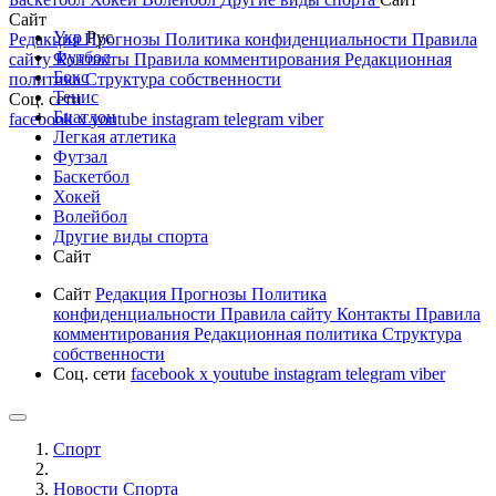
Сайт
Укр
Рус
Редакция
Прогнозы
Политика конфиденциальности
Правила
Футбол
сайту
Контакты
Правила комментирования
Редакционная
Бокс
политика
Структура собственности
Тенис
Соц. сети
Биатлон
facebook
x
youtube
instagram
telegram
viber
Легкая атлетика
Футзал
Баскетбол
Хокей
Волейбол
Другие виды спорта
Сайт
Сайт
Редакция
Прогнозы
Политика
конфиденциальности
Правила сайту
Контакты
Правила
комментирования
Редакционная политика
Структура
собственности
Соц. сети
facebook
x
youtube
instagram
telegram
viber
Спорт
Новости Cпорта