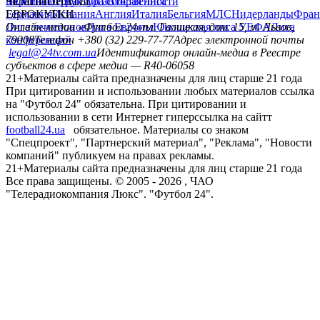
политика
Украина
ЧЕМПИОНАТЫ
Первая лига
Структура собственности
Вторая лига
Германия
ЕВРОКУБКИ
Испания
Англия
Италия
Бельгия
МЛС
Нидерланды
Фран
Лига чемпионов
Онлайн-медиа «Футбол 24»
Лига Европы
пл. Галицкая, дом. 15, м. Львов,
Юношеская лига УЕФА
Лига
конференций
79008
Телефон +380 (32) 229-77-77
Адрес электронной почты
legal@24tv.com.ua
Идентификатор онлайн-медиа в Реестре
субъектов в сфере медиа — R40-06058
21+
Материалы сайта предназначены для лиц старше 21 года
При цитировании и использовании любых материалов ссылка
на "Футбол 24" обязательна. При цитировании и
использовании в сети Интернет гиперссылка на сайтт
football24.ua
обязательное. Материалы со знаком
"Спецпроект", "Партнерский материал", "Реклама", "Новости
компаний" публикуем на правах рекламы.
21+
Материалы сайта предназначены для лиц старше 21 года
Все права защищены. © 2005 -
2026
, ЧАО
"Телерадиокомпания Люкс". "Футбол 24".