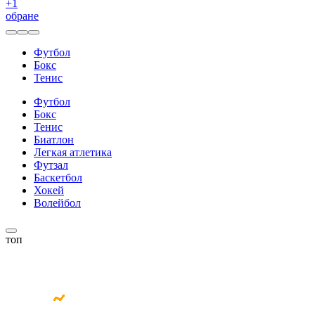
+
1
обране
Футбол
Бокс
Тенис
Футбол
Бокс
Тенис
Биатлон
Легкая атлетика
Футзал
Баскетбол
Хокей
Волейбол
топ