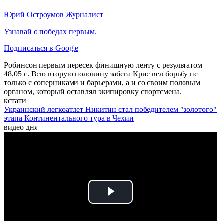
Юрий Остроумов
Журналист
Узнавай о победах первым.
Подписаться в Google
Робинсон первым пересек финишную ленту с результатом
48,05 с. Всю вторую половину забега Крис вел борьбу не
только с соперниками и барьерами, а и со своим половым
органом, который оставлял экипировку спортсмена.
кстати
Украинский легкоатлет Никитин стал победителем "золотого"
этапа Континентального тура в Чехии
видео дня
Play