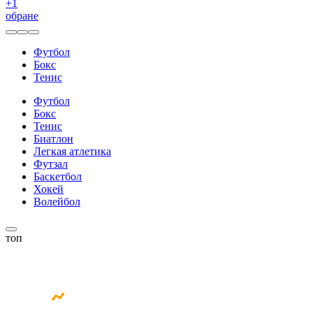
+
1
обране
Футбол
Бокс
Тенис
Футбол
Бокс
Тенис
Биатлон
Легкая атлетика
Футзал
Баскетбол
Хокей
Волейбол
топ