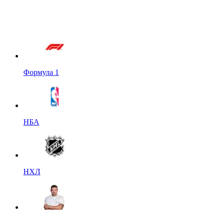
Формула 1
НБА
НХЛ