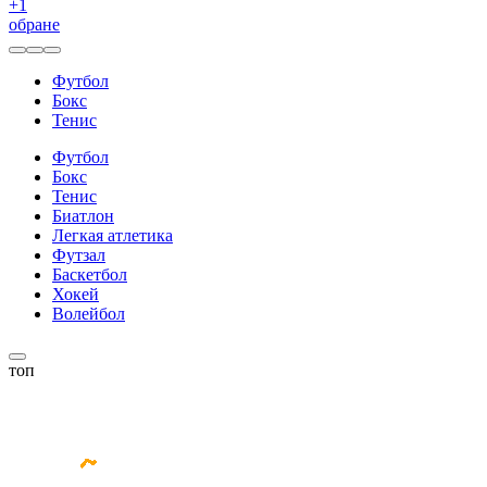
+
1
обране
Футбол
Бокс
Тенис
Футбол
Бокс
Тенис
Биатлон
Легкая атлетика
Футзал
Баскетбол
Хокей
Волейбол
топ