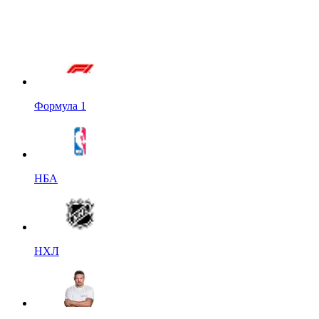
Формула 1
НБА
НХЛ