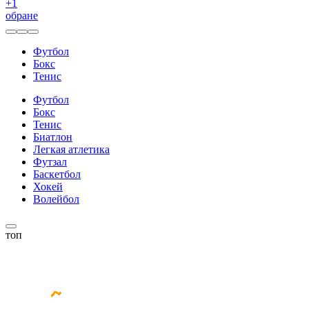
+
1
обране
Футбол
Бокс
Тенис
Футбол
Бокс
Тенис
Биатлон
Легкая атлетика
Футзал
Баскетбол
Хокей
Волейбол
топ