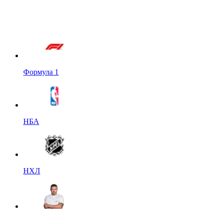
Формула 1
НБА
НХЛ