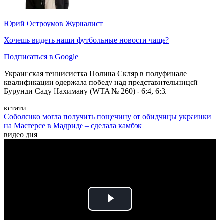
Юрий Остроумов
Журналист
Хочешь видеть наши футбольные новости чаще?
Подписаться в Google
Украинская теннисистка Полина Скляр в полуфинале
квалификации одержала победу над представительницей
Бурунди Саду Нахиману (WTA № 260) - 6:4, 6:3.
кстати
Соболенко могла получить пощечину от обидчицы украинки
на Мастерсе в Мадриде – сделала камбэк
видео дня
Play