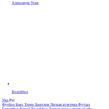
Александр Усик
Волейбол
Укр
Рус
Футбол
Бокс
Тенис
Биатлон
Легкая атлетика
Футзал
Баскетбол
Хокей
Волейбол
Другие виды спорта
Сайт