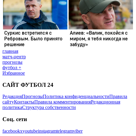
главная
матч-центр
прогнозы
футбол +
Избранное
САЙТ ФУТБОЛ 24
Редакция
Прогнозы
Политика конфиденциальности
Правила
сайту
Контакты
Правила комментирования
Редакционная
политика
Структура собственности
Соц. сети
facebook
x
youtube
instagram
telegram
viber