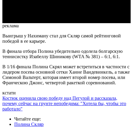
Video
реклама
Выигрыш у Нахиману стал для Скляр самой рейтинговой
победой в ее карьере.
В финала отбора Полина убедительно одолела болгарскую
теннисистку Изабеллу Шиникову (WTA № 381) – 6:1, 6:1.
В 1/16 финала Полина Скрял может встретиться в частности с
лидером посева основной сетки Ханне Вандевинкель, а также
Симоной Вальтерт, которая имеет второй номер посева, или
Франческою Джонс, четвертой ракеткой соревнований.
кстати
Костюк оценила свою победу над Пегулой и рассказала,
почему сейчас на грунте непобедима: "Хотела бы, чтобы это
работало"
Читайте еще
:
Полина Скляр