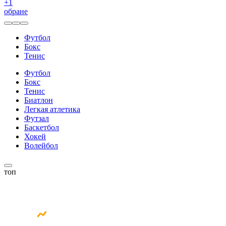
+
1
обране
Футбол
Бокс
Тенис
Футбол
Бокс
Тенис
Биатлон
Легкая атлетика
Футзал
Баскетбол
Хокей
Волейбол
топ