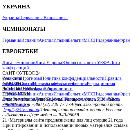
УКРАИНА
Украина
Первая лига
Вторая лига
ЧЕМПИОНАТЫ
Германия
Испания
Англия
Италия
Бельгия
МЛС
Нидерланды
Фран
ЕВРОКУБКИ
Лига чемпионов
Лига Европы
Юношеская лига УЕФА
Лига
конференций
САЙТ ФУТБОЛ 24
Редакция
Соц. сети
Прогнозы
Политика конфиденциальности
Правила
сайту
facebook
УКРАИНА
Контакты
x
youtube
Правила комментирования
instagram
telegram
viber
Редакционная
политика
Украина
ЧЕМПИОНАТЫ
Первая лига
Структура собственности
Вторая лига
Германия
ЕВРОКУБКИ
Испания
Англия
Италия
Бельгия
МЛС
Нидерланды
Фран
Лига чемпионов
Онлайн-медиа «Футбол 24»
Лига Европы
пл. Галицкая, дом. 15, м. Львов,
Юношеская лига УЕФА
Лига
конференций
79008
Телефон +380 (32) 229-77-77
Адрес электронной почты
legal@24tv.com.ua
Идентификатор онлайн-медиа в Реестре
субъектов в сфере медиа — R40-06058
21+
Материалы сайта предназначены для лиц старше 21 года
При цитировании и использовании любых материалов ссылка