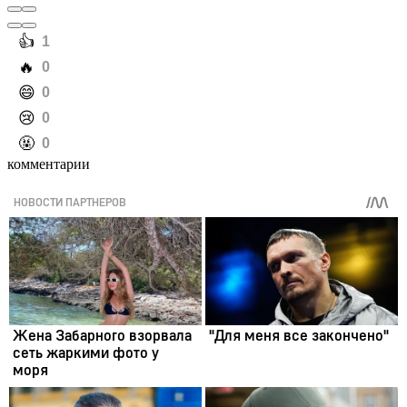
️👍
1
️🔥
0
️😄
0
️😢
0
️🤬
0
комментарии