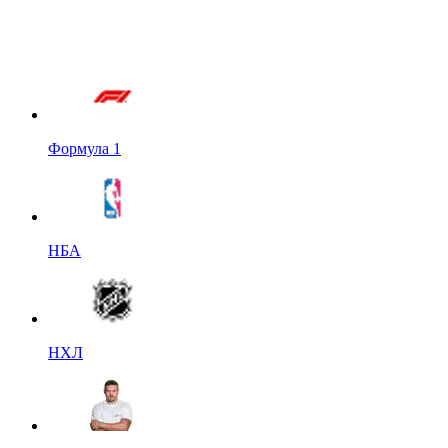
Формула 1
НБА
НХЛ