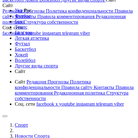
Сайт
Укр
Рус
Редакция
Прогнозы
Политика конфиденциальности
Правила
Футбол
сайту
Контакты
Правила комментирования
Редакционная
Бокс
политика
Структура собственности
Тенис
Соц. сети
Биатлон
facebook
x
youtube
instagram
telegram
viber
Легкая атлетика
Футзал
Баскетбол
Хокей
Волейбол
Другие виды спорта
Сайт
Сайт
Редакция
Прогнозы
Политика
конфиденциальности
Правила сайту
Контакты
Правила
комментирования
Редакционная политика
Структура
собственности
Соц. сети
facebook
x
youtube
instagram
telegram
viber
Спорт
Новости Cпорта