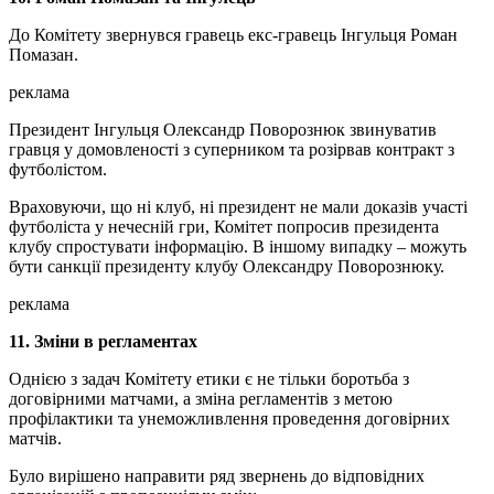
До Комітету звернувся гравець екс-гравець Інгульця Роман
Помазан.
реклама
Президент Інгульця Олександр Поворознюк звинуватив
гравця у домовленості з суперником та розірвав контракт з
футболістом.
Враховуючи, що ні клуб, ні президент не мали доказів участі
футболіста у нечесній гри, Комітет попросив президента
клубу спростувати інформацію. В іншому випадку – можуть
бути санкції президенту клубу Олександру Поворознюку.
реклама
11. Зміни в регламентах
Однією з задач Комітету етики є не тільки боротьба з
договірними матчами, а зміна регламентів з метою
профілактики та унеможливлення проведення договірних
матчів.
Було вирішено направити ряд звернень до відповідних