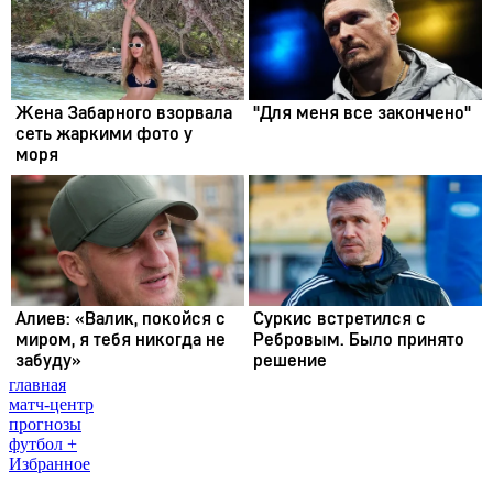
главная
матч-центр
прогнозы
футбол +
Избранное