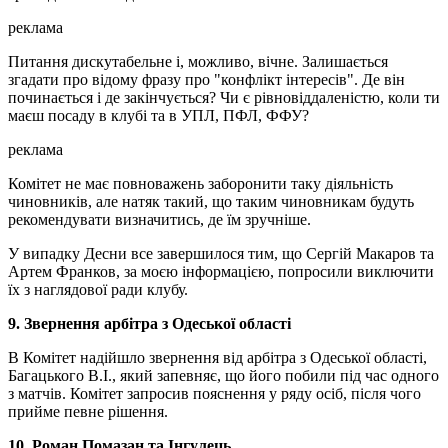
реклама
Питання дискутабельне і, можливо, вічне. Залишається
згадати про відому фразу про "конфлікт інтересів". Де він
починається і де закінчується? Чи є рівновіддаленістю, коли ти
маєш посаду в клубі та в УПЛ, ПФЛ, ФФУ?
реклама
Комітет не має повноважень заборонити таку діяльність
чиновників, але натяк такий, що таким чиновникам будуть
рекомендувати визначитись, де їм зручніше.
У випадку Десни все завершилося тим, що Сергій Макаров та
Артем Франков, за моєю інформацією, попросили виключити
їх з наглядової ради клубу.
9. Звернення арбітра з Одеської області
В Комітет надійшло звернення від арбітра з Одеської області,
Багацького В.І., який запевняє, що його побили під час одного
з матчів. Комітет запросив пояснення у ряду осіб, після чого
прийме певне рішення.
10. Роман Помазан та Інгулець