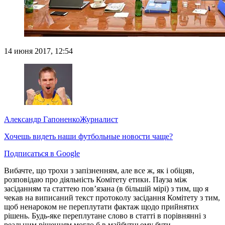
14 июня 2017, 12:54
Александр Гапоненко
Журналист
Хочешь видеть наши футбольные новости чаще?
Подписаться в Google
Вибачте, що трохи з запізненням, але все ж, як і обіцяв,
розповідаю про діяльність Комітету етики. Пауза між
засіданням та статтею пов’язана (в більшій мірі) з тим, що я
чекав на виписаний текст протоколу засідання Комітету з тим,
щоб ненароком не переплутати фактаж щодо прийнятих
рішень. Будь-яке переплутане слово в статті в порівнянні з
реальним рішенням могло б в майбутньому бути