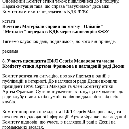
Оновлений Комітет етики також підключився до її пошуку.
Наразі ситуація така, що справа "загубилась" десь між
Комітетом етики та передачею в КДК ФФУ.
кстати
Кочетов: Матеріали справи по матчу "Олімпік" –
"Металіст" передав в КДК через канцелярію ФФУ
Тягнемо клубочок далі, подивимось, до кого він приведе.
реклама
8. Участь президента ПФЛ Сергія Макарова та члена
Комітету етики Артема Франкова в наглядовій раді Десни
Комітет розглянув ситуацію, про яку йдеться в одній з
публікацій в інтернеті. До наглядової ради Десни входили
президент ПФЛ Сергій Макаров та член Комітету етики
Артем Франков. Суть звинувачення в тому, що входження до
ради клубу ставить під сумнів їх рівновіддаленість від всіх
клубів.
Комітет попросив президента ПФЛ Сергія Макарова надати
пояснення щодо даної інформації. Артем Франков на засіданні
Комітету відповів, що участь в наглядовій раді в Десні на
громадських засадах.