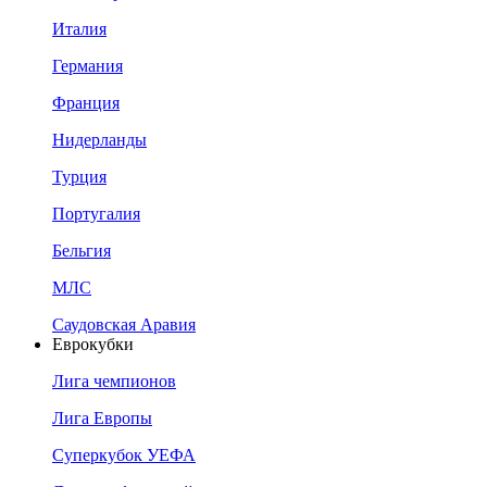
Италия
Германия
Франция
Нидерланды
Турция
Португалия
Бельгия
МЛС
Саудовская Аравия
Еврокубки
Лига чемпионов
Лига Европы
Суперкубок УЕФА