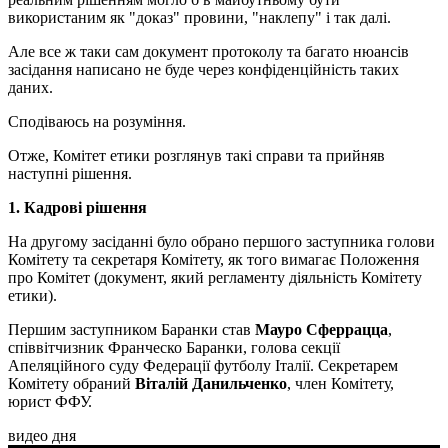
використаним як "доказ" провини, "наклепу" і так далі.
Але все ж таки сам документ протоколу та багато нюансів
засідання написано не буде через конфіденційність таких
даних.
Сподіваюсь на розуміння.
Отже, Комітет етики розглянув такі справи та прийняв
наступні рішення.
1. Кадрові рішення
На другому засіданні було обрано першого заступника голови
Комітету та секретаря Комітету, як того вимагає Положення
про Комітет (документ, який регламенту діяльність Комітету
етики).
Першим заступником Баранки став
Мауро Сферрацца
,
співвітчизник Франческо Баранки, голова секції
Апеляційного суду Федерації футболу Італії. Секретарем
Комітету обраний
Віталій Данильченко
, член Комітету,
юрист ФФУ.
видео дня