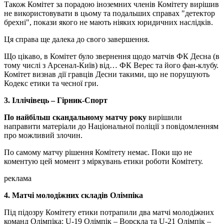
Також Комітет за порадою іноземних членів Комітету вирішив
не використовувати в цьому та подальших справах "детектор
брехні", покази якого не мають ніяких юридичних наслідків.
Ця справа ще далека до свого завершення.
Що цікаво, в Комітет було звернення щодо матчів ФК Десна (в
тому числі з Арсенал-Київ) від… ФК Верес та його фан-клубу.
Комітет визнав дії гравців Десни такими, що не порушують
Кодекс етики та чесної гри.
3. Іллічівець – Гірник-Спорт
По найбільш скандальному матчу року
вирішили
направити матеріали до Національної поліції з повідомленням
про можливий злочин.
По самому матчу рішення Комітету немає. Поки що не
коментую цей момент з міркувань етики роботи Комітету.
реклама
4. Матчі молодіжних складів Олімпіка
Під підозру Комітету етики потрапили два матчі молодіжних
команд Олімпіка: U-19 Олімпік – Ворскла та U-21 Олімпік –