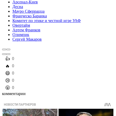
Арсенал-Киев
Десна
Мауро Сферрацца
Франческо Баранка
Комитет по этике и честной игре УАФ
Овертайм
Артем Франков
Олимпик
Сергей Макаров
️👍
0
️🔥
0
️😄
0
️😢
0
️🤬
0
комментарии