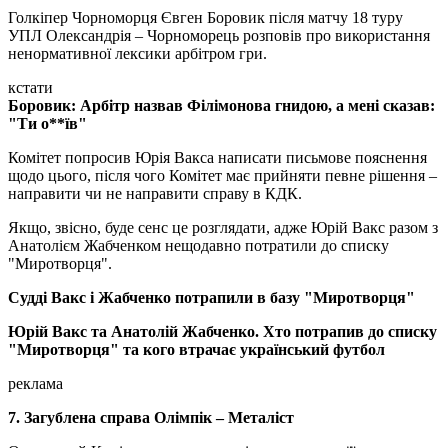
Голкіпер Чорноморця Євген Боровик після матчу 18 туру
УПЛ Олександрія – Чорноморець розповів про використання
ненормативної лексики арбітром гри.
кстати
Боровик: Арбітр назвав Філімонова гнидою, а мені сказав:
"Ти о**їв"
Комітет попросив Юрія Вакса написати письмове пояснення
щодо цього, після чого Комітет має прийняти певне рішення –
направити чи не направити справу в КДК.
Якщо, звісно, буде сенс це розглядати, адже Юрій Вакс разом з
Анатолієм Жабченком нещодавно потратили до списку
"Миротворця".
Судді Вакс і Жабченко потрапили в базу "Миротворця"
Юрій Вакс та Анатолій Жабченко. Хто потрапив до списку
"Миротворця" та кого втрачає український футбол
реклама
7. Загублена справа Олімпік – Металіст