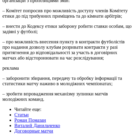
організацій з пропозиціями змін:
– Комітет попросив про можливість доступу членів Комітету
етики до під трибунних приміщень та до кімнати арбітрів;
– внести до Кодексу етики заборону робити ставки особам, що
задіяні у футболі;
– про можливість внесення пункту в контракти футболістів
про надання дозволу клубам розривати контракти у разі
притягнення до відповідальності за участь в договірних
матчах або відсторонювати на час розслідування;
реклама
– заборонити збирання, передачу та обробку інформації та
статистики матчу наживо в молодіжних чемпіонатах;
– зробити впровадження механізму зупинки матчів
молодіжних команд.
Читайте еще
:
Статьи
Роман Помазан
Виталий Данильченко
Договорные матчи