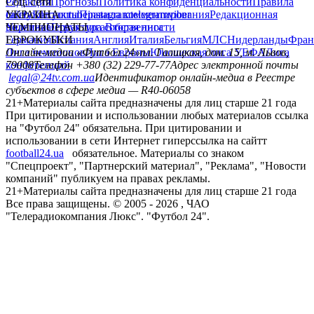
Редакция
Соц. сети
Прогнозы
Политика конфиденциальности
Правила
сайту
facebook
УКРАИНА
Контакты
x
youtube
Правила комментирования
instagram
telegram
viber
Редакционная
политика
Украина
ЧЕМПИОНАТЫ
Первая лига
Структура собственности
Вторая лига
Германия
ЕВРОКУБКИ
Испания
Англия
Италия
Бельгия
МЛС
Нидерланды
Фран
Лига чемпионов
Онлайн-медиа «Футбол 24»
Лига Европы
пл. Галицкая, дом. 15, м. Львов,
Юношеская лига УЕФА
Лига
конференций
79008
Телефон +380 (32) 229-77-77
Адрес электронной почты
legal@24tv.com.ua
Идентификатор онлайн-медиа в Реестре
субъектов в сфере медиа — R40-06058
21+
Материалы сайта предназначены для лиц старше 21 года
При цитировании и использовании любых материалов ссылка
на "Футбол 24" обязательна. При цитировании и
использовании в сети Интернет гиперссылка на сайтт
football24.ua
обязательное. Материалы со знаком
"Спецпроект", "Партнерский материал", "Реклама", "Новости
компаний" публикуем на правах рекламы.
21+
Материалы сайта предназначены для лиц старше 21 года
Все права защищены. © 2005 -
2026
, ЧАО
"Телерадиокомпания Люкс". "Футбол 24".