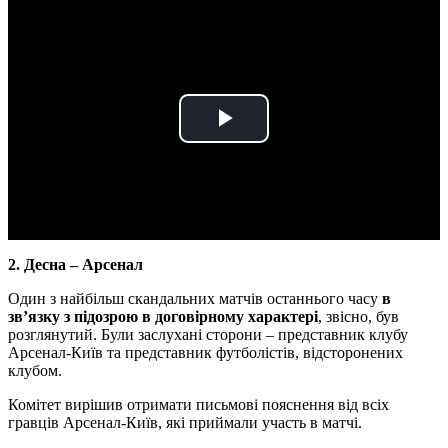
Play
Video
2. Десна – Арсенал
Один з найбільш скандальних матчів останнього часу
в
зв’язку з підозрою в договірному характері
, звісно, був
розглянутий. Були заслухані сторони – представник клубу
Арсенал-Київ та представник футболістів, відсторонених
клубом.
Комітет вирішив отримати письмові пояснення від всіх
гравців Арсенал-Київ, які приймали участь в матчі.