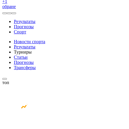
+
1
обране
Результаты
Прогнозы
Спорт
Новости спорта
Результаты
Турниры
Статьи
Прогнозы
Трансферы
топ