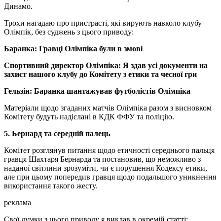
Динамо.
Трохи нагадаю про пристрасті, які вирують навколо клубу
Олімпік, без суджень з цього приводу:
Баранка: Гравці Олімпіка були в змові
Спортивний директор Олімпіка: Я здав усі документи на
захист нашого клубу до Комітету з етики та чесної гри
Гельзін: Баранка шантажував футболістів Олімпіка
Матеріали щодо згаданих матчів Олімпіка разом з висновком
Комітету будуть надіслані в КДК ФФУ та поліцію.
5. Бернард та середній палець
Комітет розглянув питання щодо етичності середнього пальця
гравця Шахтаря Бернарда та постановив, що неможливо з
наданої світлини зрозуміти, чи є порушення Кодексу етики,
але при цьому попередив гравця щодо подальшого уникнення
використання такого жесту.
реклама
Свої думки з цього приводу я виклав в окремій статті: