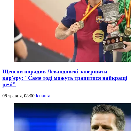
Щенсни порадив Лєвандовскі завершити
кар'єру: "Саме тоді можуть трапитися найкращі
речі"
08 травня, 08:00
Іспанія