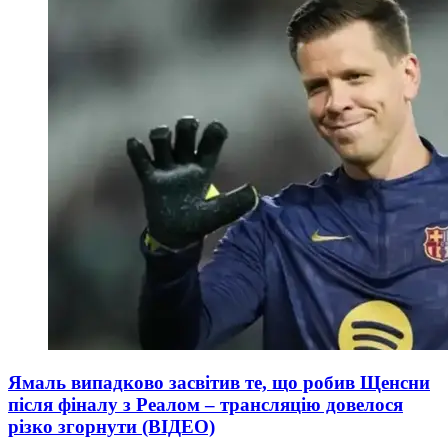
Ямаль випадково засвітив те, що робив Щенсни
після фіналу з Реалом – трансляцію довелося
різко згорнути (ВІДЕО)