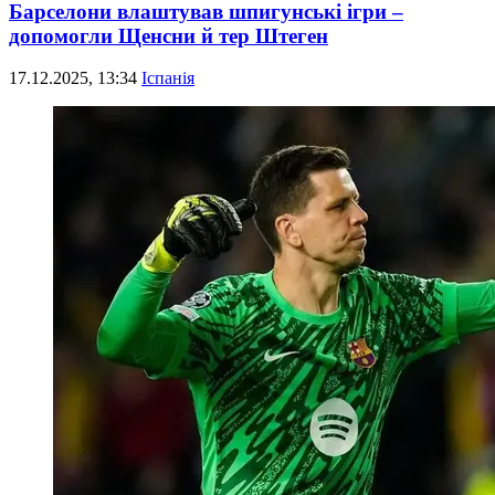
Барселони влаштував шпигунські ігри –
допомогли Щенсни й тер Штеген
17.12.2025, 13:34
Іспанія