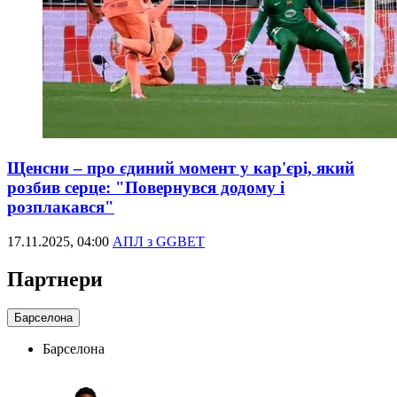
Щенсни – про єдиний момент у кар'єрі, який
розбив серце: "Повернувся додому і
розплакався"
17.11.2025, 04:00
АПЛ з GGBET
Партнери
Барселона
Барселона