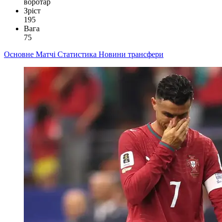
воротар
Зріст
195
Вага
75
Основне
Матчі
Статистика
Новини
трансфери