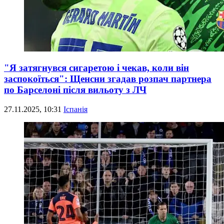
"Я затягнувся сигаретою і чекав, коли він
заспокоїться": Щенсни згадав розпач партнера
по Барселоні після вильоту з ЛЧ
27.11.2025, 10:31
Іспанія