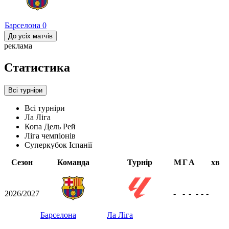
Барселона
0
До усіх матчів
реклама
Статистика
Всі турніри
Всі турніри
Ла Ліга
Копа Дель Рей
Ліга чемпіонів
Суперкубок Іспанії
Сезон
Команда
Турнір
М
Г
А
хв
2026/2027
-
-
-
-
-
-
Барселона
Ла Ліга