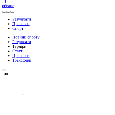
+
1
обране
Результати
Прогнози
Спорт
Новини спорту
Результати
Турніри
Статті
Прогнози
Трансфери
топ