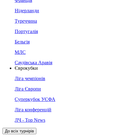
Франція
Нідерланди
Туреччина
Португалія
Бельгія
МЛС
Саудівська Аравія
Єврокубки
Ліга чемпіонів
Ліга Європи
Суперкубок УЄФА
Ліга конференцій
ЛЧ - Top News
До всіх турнірів