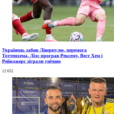
Українець забив Ліверпулю, перемога
Тоттенхема, Лідс програв Рексему, Вест Хем і
Рейнджерс зіграли унічию
12 652