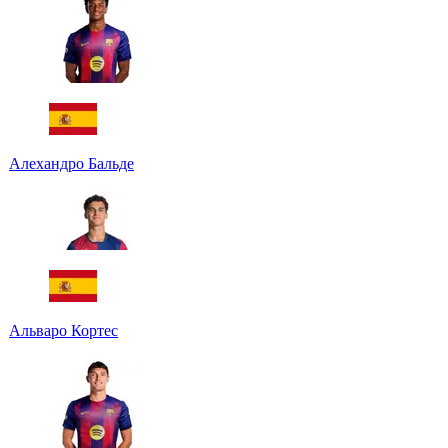
Алехандро Бальде
Альваро Кортес