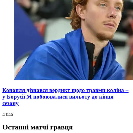
Конопля дізнався вердикт щодо травми коліна –
у Борусії М побоювалися вильоту до кінця
сезону
4 046
Останні матчі гравця