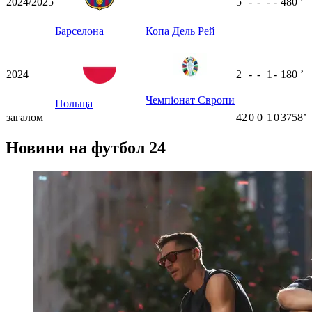
2024/2025
5
-
-
-
-
480
ʼ
Барселона
Копа Дель Рей
2024
2
-
-
1
-
180
ʼ
Чемпіонат Європи
Польща
загалом
42
0
0
1
0
3758ʼ
Новини на футбол 24