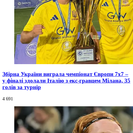
Збірна України виграла чемпіонат Європи 7x7 –
у фіналі здолали Італію з екс-гравцем Мілана, 35
голів за турнір
4 691