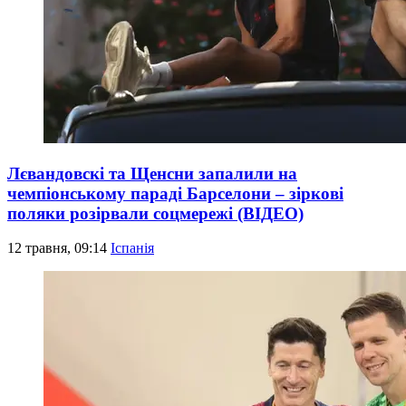
Лєвандовскі та Щенсни запалили на
чемпіонському параді Барселони – зіркові
поляки розірвали соцмережі (ВІДЕО)
12 травня, 09:14
Іспанія