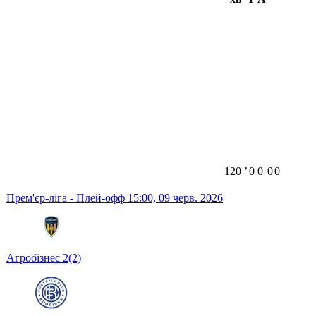
120
ʼ
0
0
0
0
Прем'єр-ліга - Плей-офф
15:00,
09 черв. 2026
Агробізнес
2
(2)