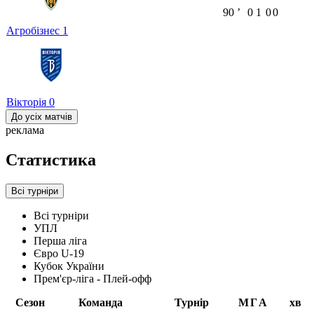
90
ʼ
0
1
0
0
Агробізнес
1
Вікторія
0
До усіх матчів
реклама
Статистика
Всі турніри
Всі турніри
УПЛ
Перша ліга
Євро U-19
Кубок України
Прем'єр-ліга - Плей-офф
Сезон
Команда
Турнір
М
Г
А
хв