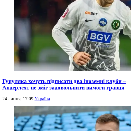
Гуцуляка хочуть підписати два іноземні клуби –
Андерлехт не зміг задовольнити вимоги гравця
24 липня, 17:09
Україна