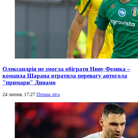
Олександрія не змогла обіграти Ниву Федика –
команда Шарана втратила перевагу автогола
"примари" Динамо
24 липня, 17:27
Перша ліга