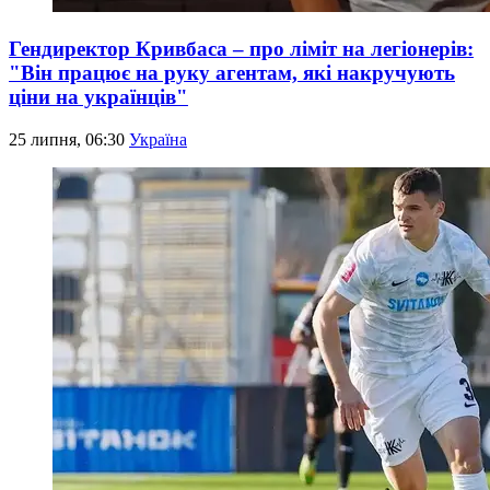
Гендиректор Кривбаса – про ліміт на легіонерів:
"Він працює на руку агентам, які накручують
ціни на українців"
25 липня, 06:30
Україна