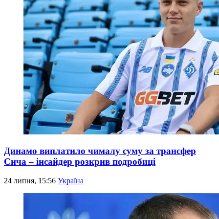
Динамо виплатило чималу суму за трансфер
Сича – інсайдер розкрив подробиці
24 липня, 15:56
Україна