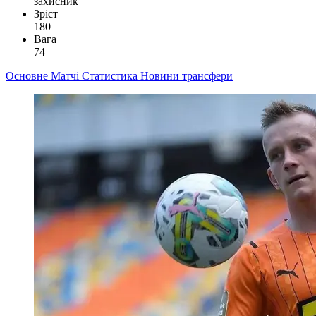
захисник
Зріст
180
Вага
74
Основне
Матчі
Статистика
Новини
трансфери