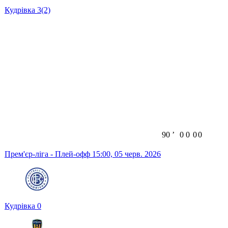
Кудрівка
3
(2)
90
ʼ
0
0
0
0
Прем'єр-ліга - Плей-офф
15:00,
05 черв. 2026
Кудрівка
0