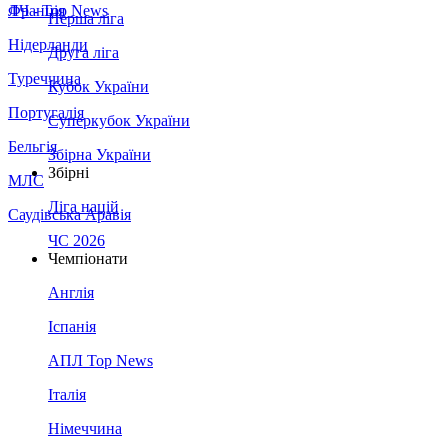
Франція
ЛЧ - Top News
Перша ліга
Нідерланди
Друга ліга
Туреччина
Кубок України
Португалія
Суперкубок України
Бельгія
Збірна України
Збірні
МЛС
Ліга націй
Саудівська Аравія
ЧС 2026
Чемпіонати
Англія
Іспанія
АПЛ Top News
Італія
Німеччина