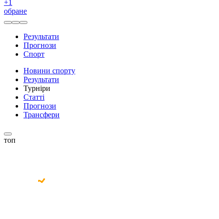
+
1
обране
Результати
Прогнози
Спорт
Новини спорту
Результати
Турніри
Статті
Прогнози
Трансфери
топ