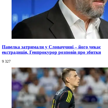
Павелка затримали у Словаччині – його чекає
екстрадиція, Генпрокурор розповів про збитки
9 327