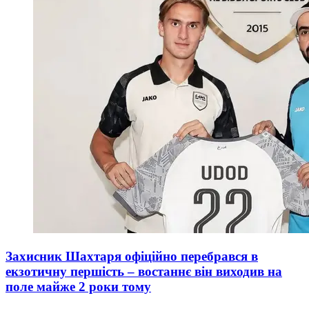
Захисник Шахтаря офіційно перебрався в
екзотичну першість – востаннє він виходив на
поле майже 2 роки тому