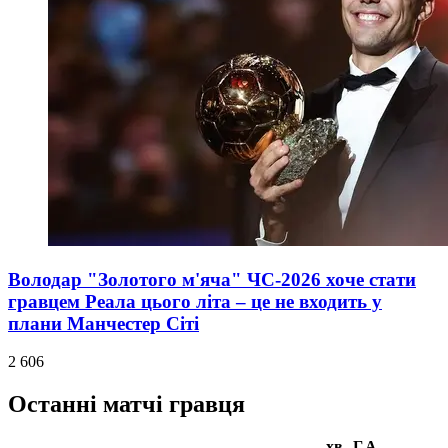
Володар "Золотого м'яча" ЧС-2026 хоче стати
гравцем Реала цього літа – це не входить у
плани Манчестер Сіті
2 606
Останні матчі гравця
хв
Г
А