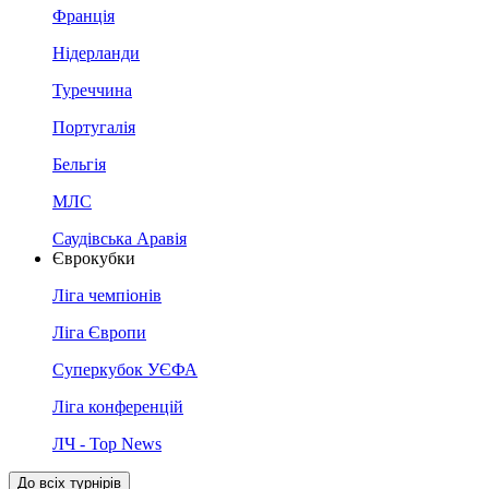
Франція
Нідерланди
Туреччина
Португалія
Бельгія
МЛС
Саудівська Аравія
Єврокубки
Ліга чемпіонів
Ліга Європи
Суперкубок УЄФА
Ліга конференцій
ЛЧ - Top News
До всіх турнірів