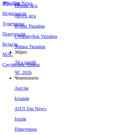
Франція
ЛЧ - Top News
Перша ліга
Нідерланди
Друга ліга
Туреччина
Кубок України
Португалія
Суперкубок України
Бельгія
Збірна України
Збірні
МЛС
Ліга націй
Саудівська Аравія
ЧС 2026
Чемпіонати
Англія
Іспанія
АПЛ Top News
Італія
Німеччина