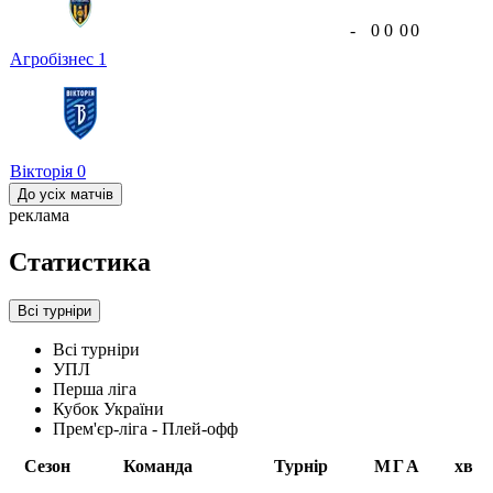
-
0
0
0
0
Агробізнес
1
Вікторія
0
До усіх матчів
реклама
Статистика
Всі турніри
Всі турніри
УПЛ
Перша ліга
Кубок України
Прем'єр-ліга - Плей-офф
Сезон
Команда
Турнір
М
Г
А
хв