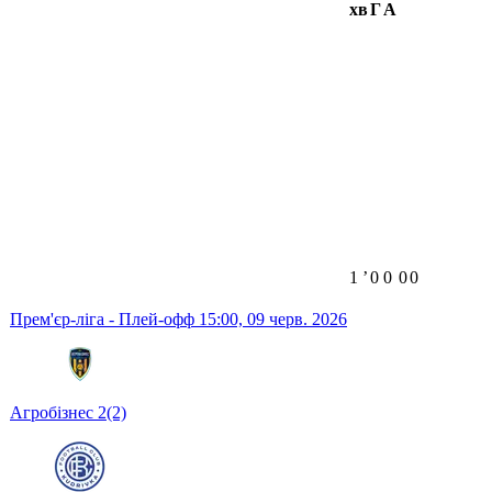
хв
Г
А
1
ʼ
0
0
0
0
Прем'єр-ліга - Плей-офф
15:00,
09 черв. 2026
Агробізнес
2
(2)