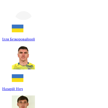
Ілля Безкоровайний
Назарій Нич