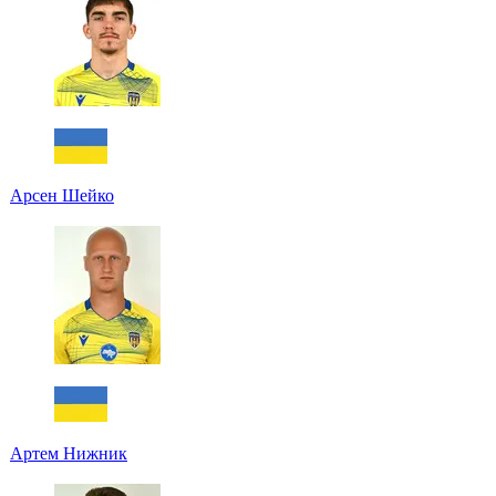
Арсен Шейко
Артем Нижник