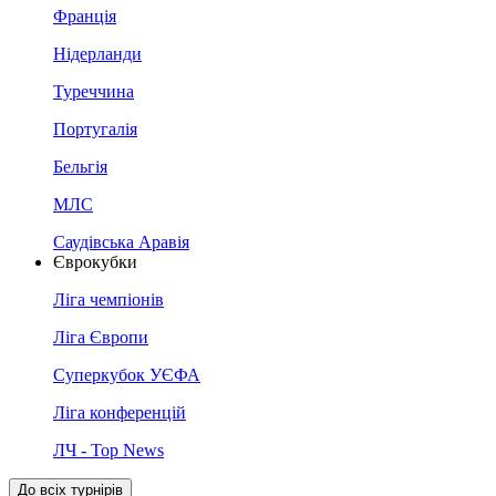
Франція
Нідерланди
Туреччина
Португалія
Бельгія
МЛС
Саудівська Аравія
Єврокубки
Ліга чемпіонів
Ліга Європи
Суперкубок УЄФА
Ліга конференцій
ЛЧ - Top News
До всіх турнірів