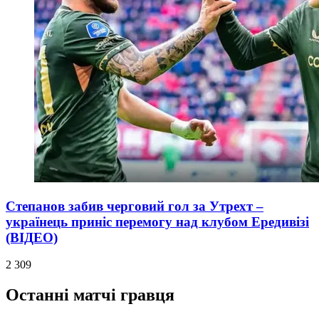
Степанов забив черговий гол за Утрехт –
українець приніс перемогу над клубом Ередивізі
(ВІДЕО)
2 309
Останні матчі гравця