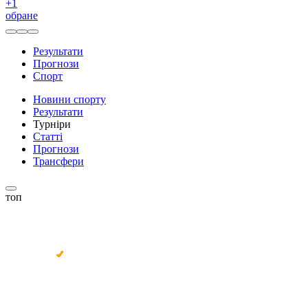
+
1
обране
Результати
Прогнози
Спорт
Новини спорту
Результати
Турніри
Статті
Прогнози
Трансфери
топ