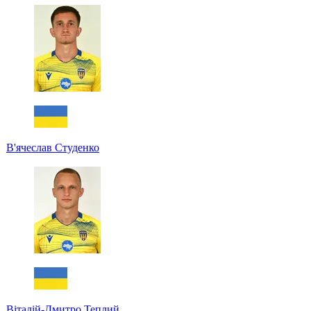
В'ячеслав Студенко
Віталій-Дмитро Теплий