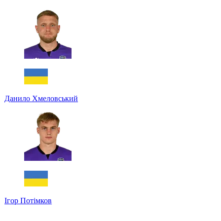
Данило Хмеловський
Ігор Потімков