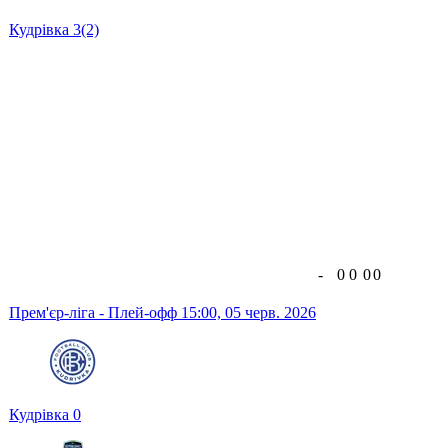
Кудрівка
3
(2)
-
0
0
0
0
Прем'єр-ліга - Плей-офф
15:00,
05 черв. 2026
Кудрівка
0