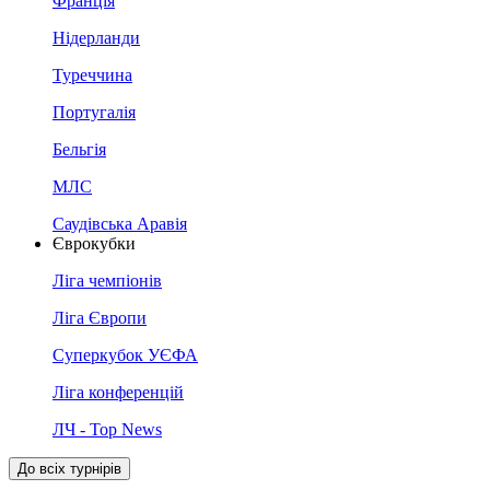
Франція
Нідерланди
Туреччина
Португалія
Бельгія
МЛС
Саудівська Аравія
Єврокубки
Ліга чемпіонів
Ліга Європи
Суперкубок УЄФА
Ліга конференцій
ЛЧ - Top News
До всіх турнірів