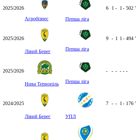
2025/2026
6
1
-
1
-
502
ʼ
Агробізнес
Перша ліга
2025/2026
9
-
1
1
-
494
ʼ
Перша ліга
Лівий Берег
2025/2026
-
-
-
-
-
-
Перша ліга
Нива Тернопіль
2024/2025
7
-
-
1
-
176
ʼ
Лівий Берег
УПЛ