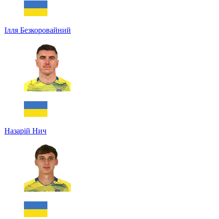
Ілля Безкоровайний
Назарій Нич