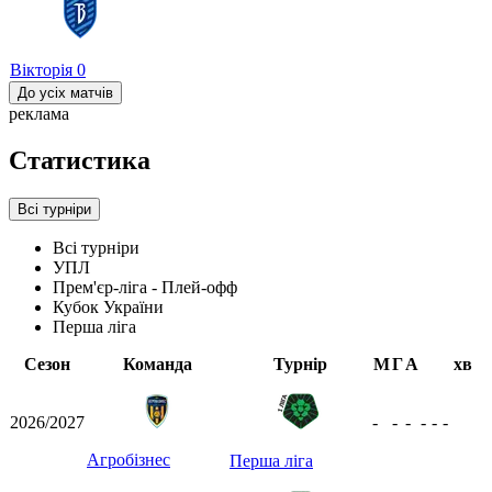
Вікторія
0
До усіх матчів
реклама
Статистика
Всі турніри
Всі турніри
УПЛ
Прем'єр-ліга - Плей-офф
Кубок України
Перша ліга
Сезон
Команда
Турнір
М
Г
А
хв
2026/2027
-
-
-
-
-
-
Агробізнес
Перша ліга