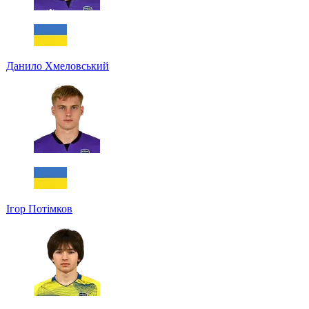
Данило Хмеловський
Ігор Потімков