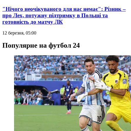
"Нічого неочікуваного для нас немає": Різник –
про Лех, потужну підтримку в Польщі та
готовність до матчу ЛК
12 березня, 05:00
Популярне на футбол 24