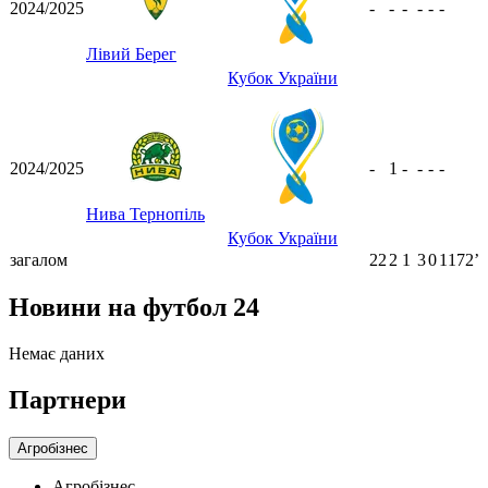
2024/2025
-
-
-
-
-
-
Лівий Берег
Кубок України
2024/2025
-
1
-
-
-
-
Нива Тернопіль
Кубок України
загалом
22
2
1
3
0
1172ʼ
Новини на футбол 24
Немає даних
Партнери
Агробізнес
Агробізнес