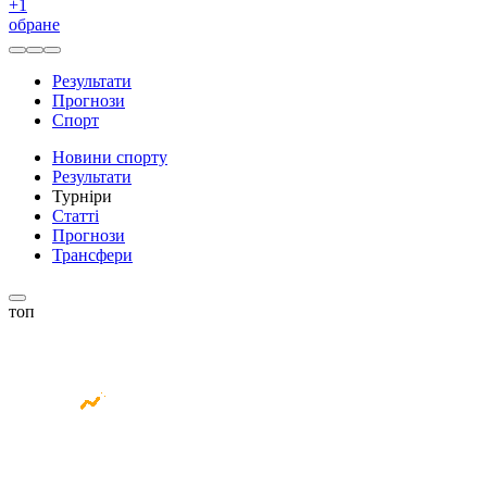
+
1
обране
Результати
Прогнози
Спорт
Новини спорту
Результати
Турніри
Статті
Прогнози
Трансфери
топ