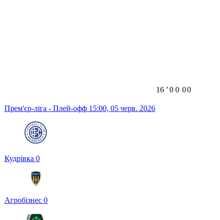
16
ʼ
0
0
0
0
Прем'єр-ліга - Плей-офф
15:00,
05 черв. 2026
Кудрівка
0
Агробізнес
0