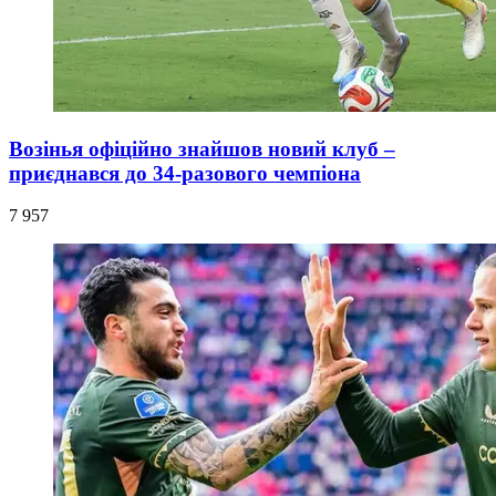
Возінья офіційно знайшов новий клуб –
приєднався до 34-разового чемпіона
7 957