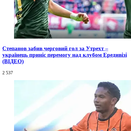
Степанов забив черговий гол за Утрехт –
українець приніс перемогу над клубом Ередивізі
(ВІДЕО)
2 537