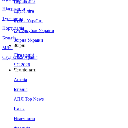
Перша ліга
Нідерланди
Друга ліга
Туреччина
Кубок України
Португалія
Суперкубок України
Бельгія
Збірна України
Збірні
МЛС
Ліга націй
Саудівська Аравія
ЧС 2026
Чемпіонати
Англія
Іспанія
АПЛ Top News
Італія
Німеччина