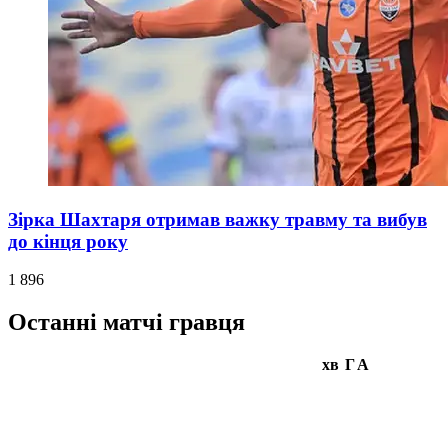
Зірка Шахтаря отримав важку травму та вибув
до кінця року
1 896
Останні матчі гравця
хв
Г
А