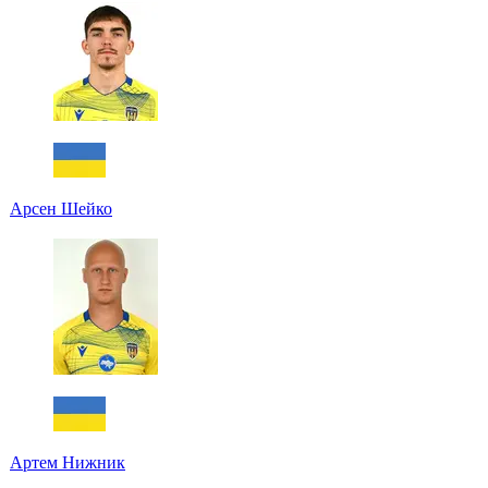
Арсен Шейко
Артем Нижник