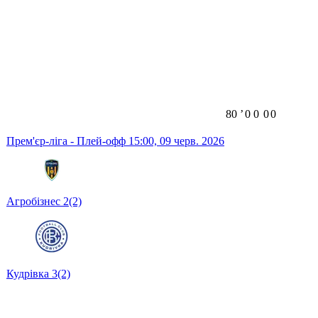
80
ʼ
0
0
0
0
Прем'єр-ліга - Плей-офф
15:00,
09 черв. 2026
Агробізнес
2
(2)
Кудрівка
3
(2)