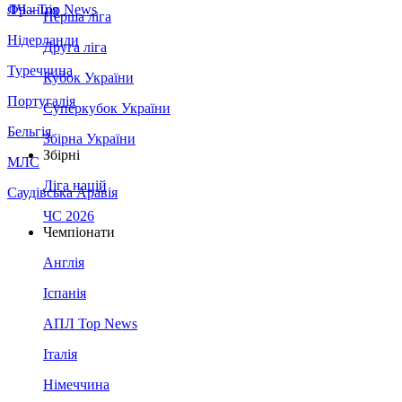
Франція
ЛЧ - Top News
Перша ліга
Нідерланди
Друга ліга
Туреччина
Кубок України
Португалія
Суперкубок України
Бельгія
Збірна України
Збірні
МЛС
Ліга націй
Саудівська Аравія
ЧС 2026
Чемпіонати
Англія
Іспанія
АПЛ Top News
Італія
Німеччина