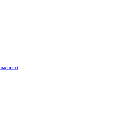
ласності