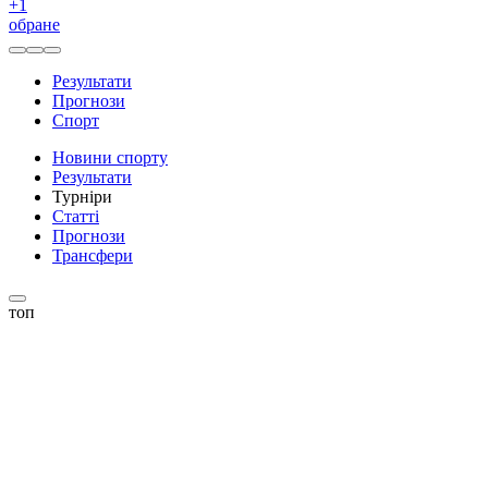
+
1
обране
Результати
Прогнози
Спорт
Новини спорту
Результати
Турніри
Статті
Прогнози
Трансфери
топ