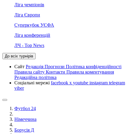
Ліга чемпіонів
Ліга Європи
Суперкубок УЄФА
Ліга конференцій
ЛЧ - Top News
До всіх турнірів
Сайт
Редакція
Прогнози
Політика конфіденційності
Правила сайту
Контакти
Правила коментування
Редакційна політика
Соціальні мережі
facebook
x
youtube
instagram
telegram
viber
Футбол 24
Німеччина
Борусія Д