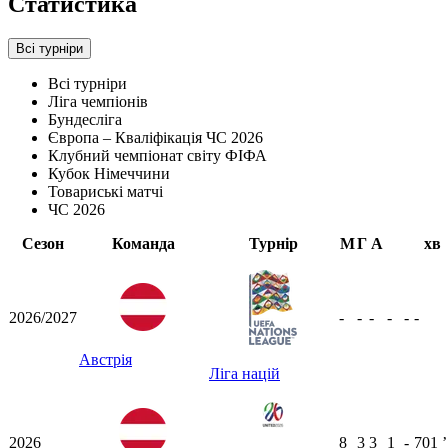
Статистика
Всі турніри
Всі турніри
Ліга чемпіонів
Бундесліга
Європа – Кваліфікація ЧС 2026
Клубний чемпіонат світу ФІФА
Кубок Німеччини
Товариські матчі
ЧС 2026
Сезон
Команда
Турнір
М
Г
А
хв
2026/2027
-
-
-
-
-
-
Австрія
Ліга націй
2026
8
3
3
1
-
701
ʼ