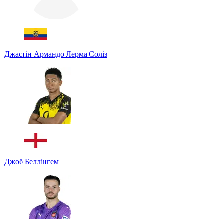
Джастін Армандо Лерма Соліз
Джоб Беллінгем