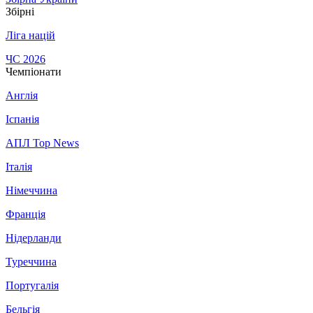
Збірні
Ліга націй
ЧС 2026
Чемпіонати
Англія
Іспанія
АПЛ Top News
Італія
Німеччина
Франція
Нідерланди
Туреччина
Португалія
Бельгія