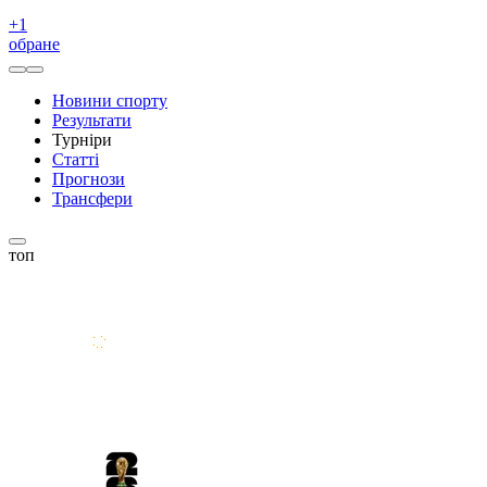
+
1
обране
Новини спорту
Результати
Турніри
Статті
Прогнози
Трансфери
топ