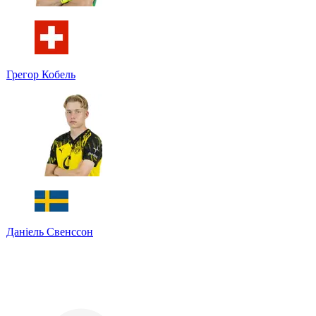
Грегор Кобель
Даніель Свенссон