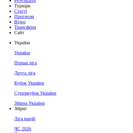
Результати
Турніри
Статті
Прогнози
Відео
Трансфери
Сайт
Україна
Україна
Перша ліга
Друга ліга
Кубок України
Суперкубок України
Збірна України
Збірні
Ліга націй
ЧС 2026