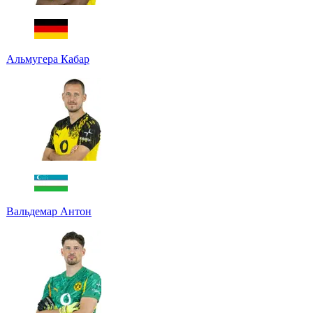
Альмугера Кабар
Вальдемар Антон