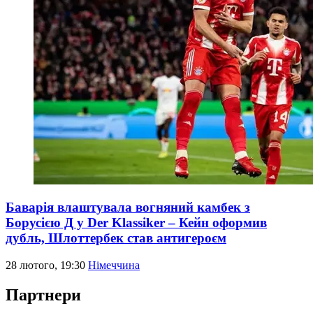
Баварія влаштувала вогняний камбек з
Борусією Д у Der Klassiker – Кейн оформив
дубль, Шлоттербек став антигероєм
28 лютого, 19:30
Німеччина
Партнери