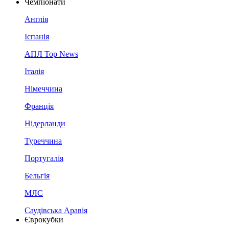
Чемпіонати
Англія
Іспанія
АПЛ Top News
Італія
Німеччина
Франція
Нідерланди
Туреччина
Португалія
Бельгія
МЛС
Саудівська Аравія
Єврокубки