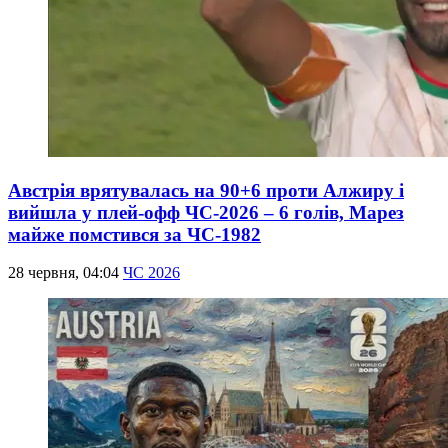
Австрія врятувалась на 90+6 проти Алжиру і
вийшла у плей-офф ЧС-2026 – 6 голів, Марез
майже помстився за ЧС-1982
28 червня, 04:04
ЧС 2026