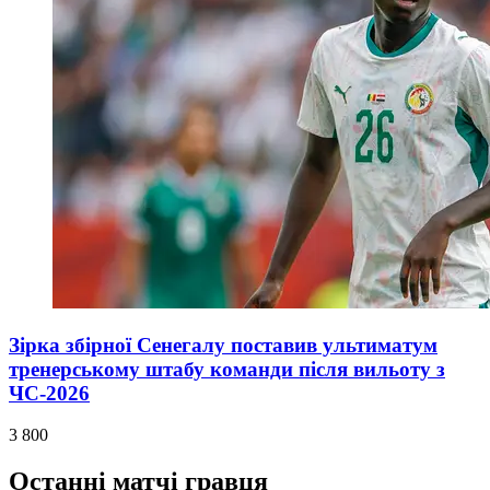
Зірка збірної Сенегалу поставив ультиматум
тренерському штабу команди після вильоту з
ЧС-2026
3 800
Останні матчі гравця