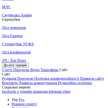
МЛС
Саудівська Аравія
Єврокубки
Ліга чемпіонів
Ліга Європи
Суперкубок УЄФА
Ліга конференцій
ЛЧ - Top News
До всіх турнірів
Статті
Прогнози
Відео
Трансфери
Сайт
Сайт
Редакція
Прогнози
Політика конфіденційності
Правила сайту
Контакти
Правила коментування
Редакційна політика
Соціальні мережі
facebook
x
youtube
instagram
telegram
viber
Укр
Рус
Новини спорту