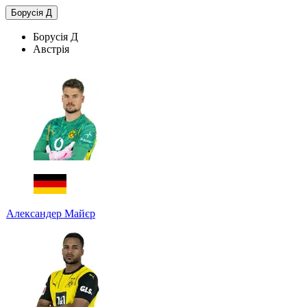
Борусія Д
Борусія Д
Австрія
Александер Майєр