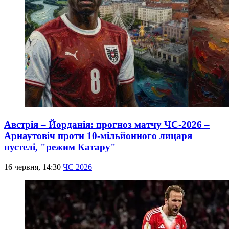
Австрія – Йорданія: прогноз матчу ЧС-2026 –
Арнаутовіч проти 10-мільйонного лицаря
пустелі, "режим Катару"
16 червня, 14:30
ЧС 2026