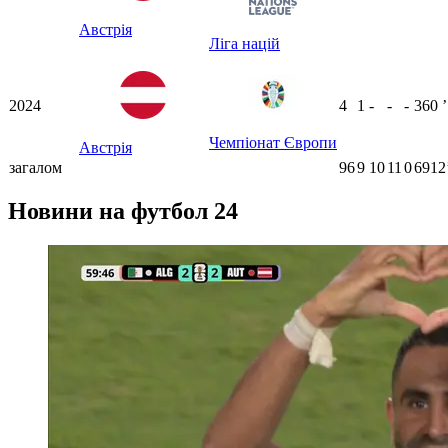
Австрія
Ліга націй
2024
4
1
-
-
-
360
ʼ
Чемпіонат Європи
Австрія
загалом
96
9
10
11
0
6912
Новини на футбол 24