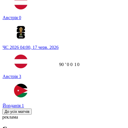
Австрія
0
ЧС 2026
04:00,
17 черв. 2026
90
ʼ
0
0
1
0
Австрія
3
Йорданія
1
До усіх матчів
реклама