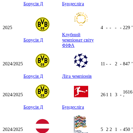
Борусія Д
Бундесліга
2025
4
-
-
-
-
229
ʼ
Клубний
Борусія Д
чемпіонат світу
ФІФА
2024/2025
11
-
-
2
-
847
ʼ
Борусія Д
Ліга чемпіонів
1616
2024/2025
26
1
1
3
-
ʼ
Борусія Д
Бундесліга
2024/2025
5
2
2
1
-
450
ʼ