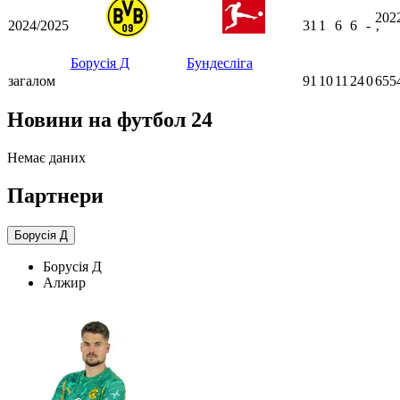
202
2024/2025
31
1
6
6
-
ʼ
Борусія Д
Бундесліга
загалом
91
10
11
24
0
655
Новини на футбол 24
Немає даних
Партнери
Борусія Д
Борусія Д
Алжир