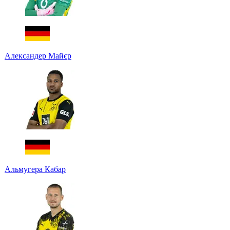
Александер Майєр
Альмугера Кабар