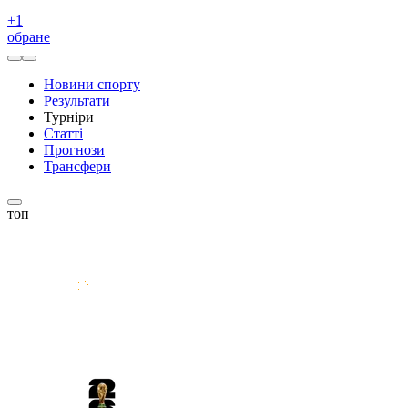
+
1
обране
Новини спорту
Результати
Турніри
Статті
Прогнози
Трансфери
топ