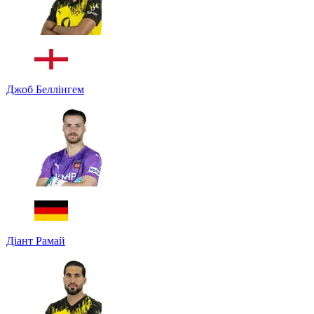
Джоб Беллінгем
Діант Рамай