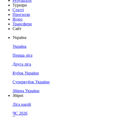
Результати
Турніри
Статті
Прогнози
Відео
Трансфери
Сайт
Україна
Україна
Перша ліга
Друга ліга
Кубок України
Суперкубок України
Збірна України
Збірні
Ліга націй
ЧС 2026