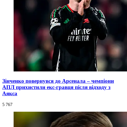
Зінченко повернувся до Арсенала – чемпіони
АПЛ прихистили екс-гравця після відходу з
Аякса
5 767