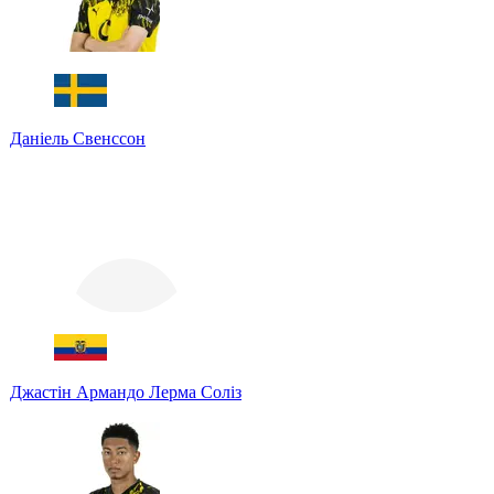
Даніель Свенссон
Джастін Армандо Лерма Соліз