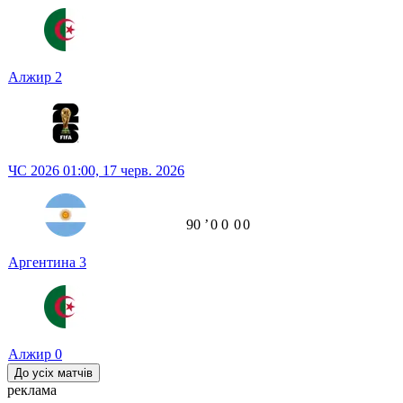
Алжир
2
ЧС 2026
01:00,
17 черв. 2026
90
ʼ
0
0
0
0
Аргентина
3
Алжир
0
До усіх матчів
реклама