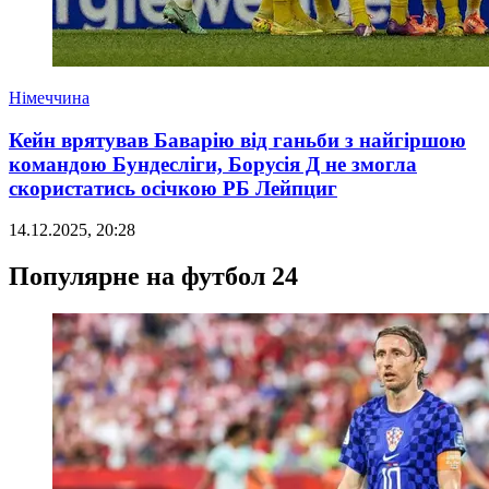
Німеччина
Кейн врятував Баварію від ганьби з найгіршою
командою Бундесліги, Борусія Д не змогла
скористатись осічкою РБ Лейпциг
14.12.2025, 20:28
Популярне на футбол 24