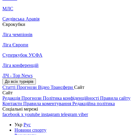
МЛС
Саудівська Аравія
Єврокубки
Ліга чемпіонів
Ліга Європи
Суперкубок УЄФА
Ліга конференцій
ЛЧ - Top News
До всіх турнірів
Статті
Прогнози
Відео
Трансфери
Сайт
Сайт
Редакція
Прогнози
Політика конфіденційності
Правила сайту
Контакти
Правила коментування
Редакційна політика
Соціальні мережі
facebook
x
youtube
instagram
telegram
viber
Укр
Рус
Новини спорту