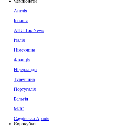
Чемпіонати
Англія
Іспанія
АПЛ Top News
Італія
Німеччина
Франція
Нідерланди
Туреччина
Португалія
Бельгія
МЛС
Саудівська Аравія
Єврокубки