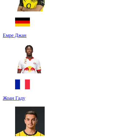
Емре Джан
Жоан Гаду