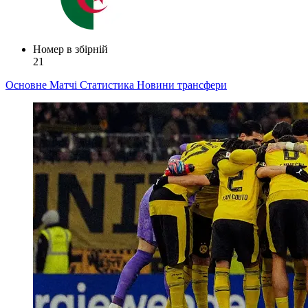
Номер в збірній
21
Основне
Матчі
Статистика
Новини
трансфери