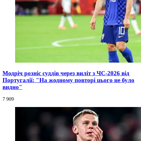
Модріч розніс суддів через виліт з ЧС-2026 від
Португалії: "На жодному повторі цього не було
видно"
7 909