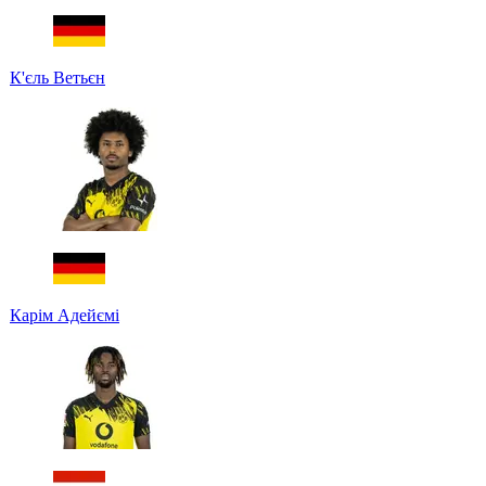
К'єль Ветьєн
Карім Адейємі