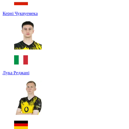
Керні Чуквуемека
Лука Реджані