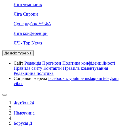
Ліга чемпіонів
Ліга Європи
Суперкубок УЄФА
Ліга конференцій
ЛЧ - Top News
До всіх турнірів
Сайт
Редакція
Прогнози
Політика конфіденційності
Правила сайту
Контакти
Правила коментування
Редакційна політика
Соціальні мережі
facebook
x
youtube
instagram
telegram
viber
Футбол 24
Німеччина
Борусія Д