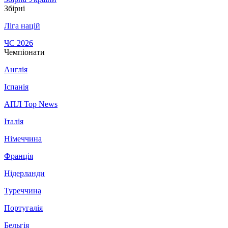
Збірні
Ліга націй
ЧС 2026
Чемпіонати
Англія
Іспанія
АПЛ Top News
Італія
Німеччина
Франція
Нідерланди
Туреччина
Португалія
Бельгія