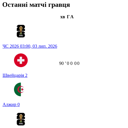
Останні матчі гравця
хв
Г
А
ЧС 2026
03:00,
03 лип. 2026
90
ʼ
0
0
0
0
Швейцарія
2
Алжир
0