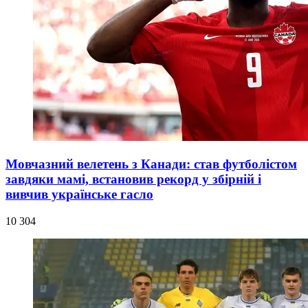
Мовчазний велетень з Канади: став футболістом
завдяки мамі, встановив рекорд у збірній і
вивчив українське гасло
10 304