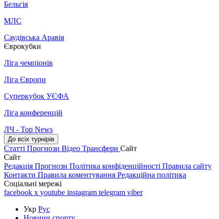
Бельгія
МЛС
Саудівська Аравія
Єврокубки
Ліга чемпіонів
Ліга Європи
Суперкубок УЄФА
Ліга конференцій
ЛЧ - Top News
До всіх турнірів
Статті
Прогнози
Відео
Трансфери
Сайт
Сайт
Редакція
Прогнози
Політика конфіденційності
Правила сайту
Контакти
Правила коментування
Редакційна політика
Соціальні мережі
facebook
x
youtube
instagram
telegram
viber
Укр
Рус
Новини спорту