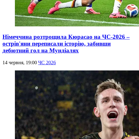
Німеччина розтрощила Кюрасао на ЧС-2026 –
острів'яни переписали історію, забивши
дебютний гол на Мундіалях
14 червня, 19:00
ЧС 2026