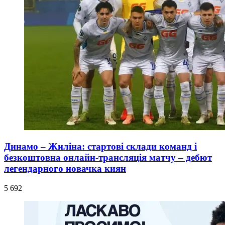
Динамо – Жиліна: стартові склади команд і
безкоштовна онлайн-трансляція матчу – дебют
легендарного новачка киян
5 692