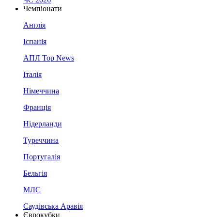
Чемпіонати
Англія
Іспанія
АПЛ Top News
Італія
Німеччина
Франція
Нідерланди
Туреччина
Португалія
Бельгія
МЛС
Саудівська Аравія
Єврокубки