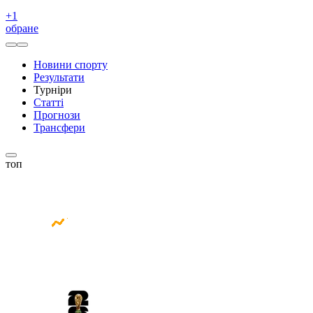
+
1
обране
Новини спорту
Результати
Турніри
Статті
Прогнози
Трансфери
топ