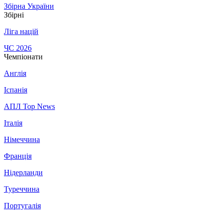
Збірна України
Збірні
Ліга націй
ЧС 2026
Чемпіонати
Англія
Іспанія
АПЛ Top News
Італія
Німеччина
Франція
Нідерланди
Туреччина
Португалія