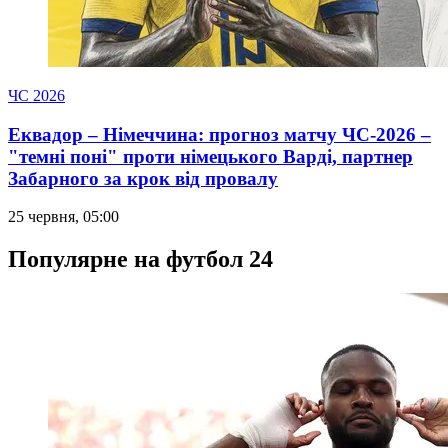
ЧС 2026
Еквадор – Німеччина: прогноз матчу ЧС-2026 –
"темні поні" проти німецького Варді, партнер
Забарного за крок від провалу
25 червня, 05:00
Популярне на футбол 24