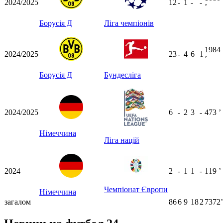
2024/2025
12
-
1
-
-
ʼ
Борусія Д
Ліга чемпіонів
1984
2024/2025
23
-
4
6
1
ʼ
Борусія Д
Бундесліга
2024/2025
6
-
2
3
-
473
ʼ
Німеччина
Ліга націй
2024
2
-
1
1
-
119
ʼ
Чемпіонат Європи
Німеччина
загалом
86
6
9
18
2
7372ʼ