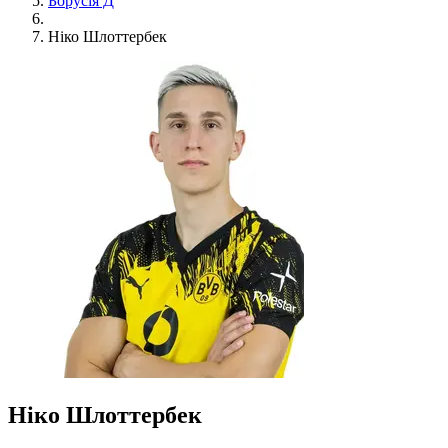
Борусія Д
Ніко Шлоттербек
Ніко Шлоттербек