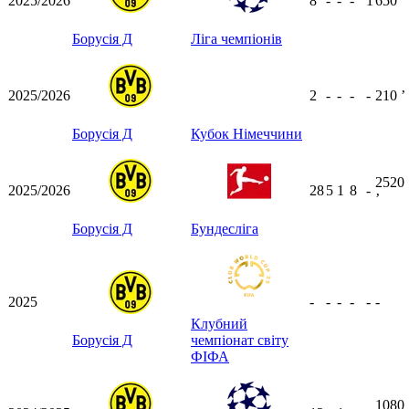
2025/2026
8
-
-
-
1
650
ʼ
Борусія Д
Ліга чемпіонів
2025/2026
2
-
-
-
-
210
ʼ
Борусія Д
Кубок Німеччини
2520
2025/2026
28
5
1
8
-
ʼ
Борусія Д
Бундесліга
2025
-
-
-
-
-
-
Клубний
Борусія Д
чемпіонат світу
ФІФА
1080