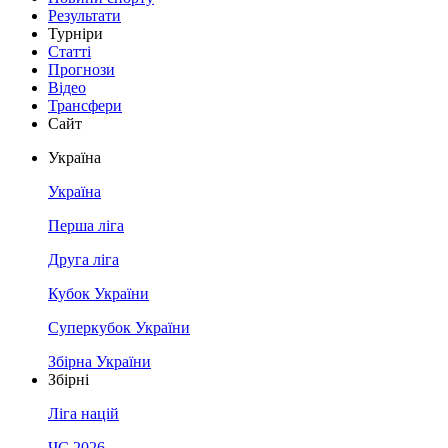
Результати
Турніри
Статті
Прогнози
Відео
Трансфери
Сайт
Україна
Україна
Перша ліга
Друга ліга
Кубок України
Суперкубок України
Збірна України
Збірні
Ліга націй
ЧС 2026