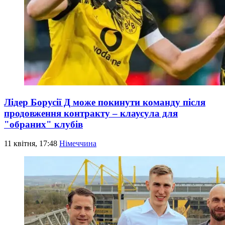
Лідер Борусії Д може покинути команду після
продовження контракту – клаусула для
"обраних" клубів
11 квітня, 17:48
Німеччина