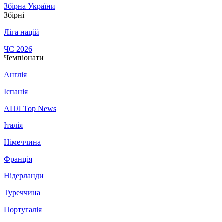
Збірна України
Збірні
Ліга націй
ЧС 2026
Чемпіонати
Англія
Іспанія
АПЛ Top News
Італія
Німеччина
Франція
Нідерланди
Туреччина
Португалія