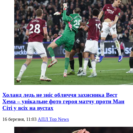
Холанд ледь не зніс обличчя захисника Вест
Хема – унікальне фото героя матчу проти Ман
Сіті у всіх на вустах
16 березня, 11:03
АПЛ Top News