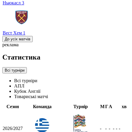
Ньюкасл
3
Вест Хем
1
До усіх матчів
реклама
Статистика
Всі турніри
Всі турніри
АПЛ
Кубок Англії
Товариські матчі
Сезон
Команда
Турнір
М
Г
А
хв
2026/2027
-
-
-
-
-
-