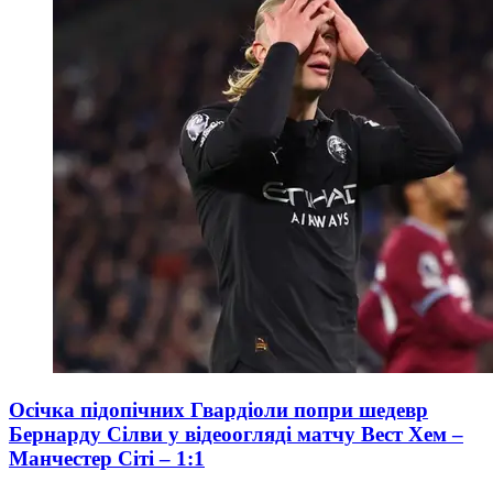
Осічка підопічних Гвардіоли попри шедевр
Бернарду Сілви у відеоогляді матчу Вест Хем –
Манчестер Сіті – 1:1