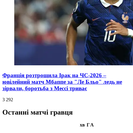
Франція розтрощила Ірак на ЧС-2026 –
ювілейний матч Мбаппе за "Ле Бльо" ледь не
зірвали, боротьба з Мессі триває
3 292
Останні матчі гравця
хв
Г
А