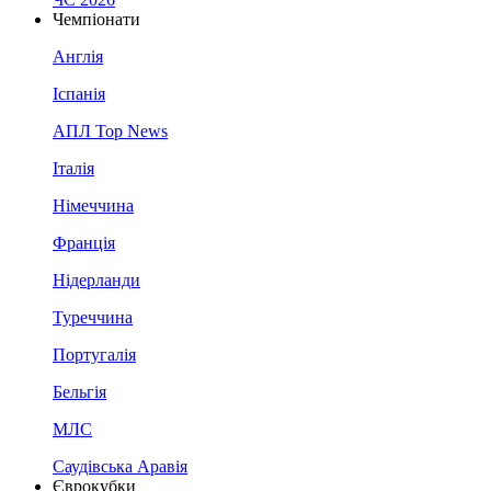
Чемпіонати
Англія
Іспанія
АПЛ Top News
Італія
Німеччина
Франція
Нідерланди
Туреччина
Португалія
Бельгія
МЛС
Саудівська Аравія
Єврокубки