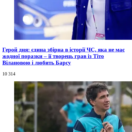
Герой дня: єдина збірна в історії ЧС, яка не має
жодної поразки – її творець грав із Тіто
Вілановою і любить Барсу
10 314