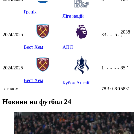
Греція
Ліга націй
2038
2024/2025
33
-
-
5
-
ʼ
Вест Хем
АПЛ
2024/2025
1
-
-
-
-
85
ʼ
Вест Хем
Кубок Англії
загалом
78
3
0
8
0
5831ʼ
Новини на футбол 24