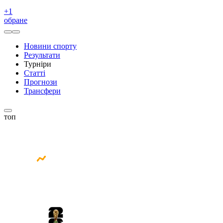
+
1
обране
Новини спорту
Результати
Турніри
Статті
Прогнози
Трансфери
топ