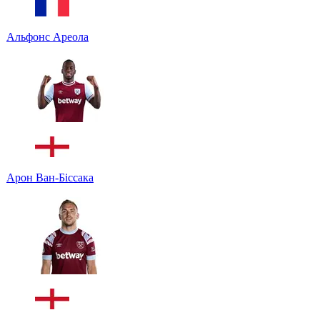
Альфонс Ареола
Арон Ван-Біссака