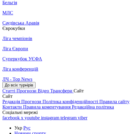
Бельгія
МЛС
Саудівська Аравія
Єврокубки
Ліга чемпіонів
Ліга Європи
Суперкубок УЄФА
Ліга конференцій
ЛЧ - Top News
До всіх турнірів
Статті
Прогнози
Відео
Трансфери
Сайт
Сайт
Редакція
Прогнози
Політика конфіденційності
Правила сайту
Контакти
Правила коментування
Редакційна політика
Соціальні мережі
facebook
x
youtube
instagram
telegram
viber
Укр
Рус
Новини спорту