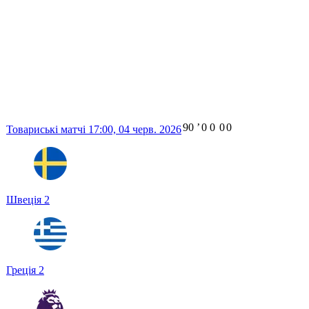
90
ʼ
0
0
0
0
Товариські матчі
17:00,
04 черв. 2026
Швеція
2
Греція
2