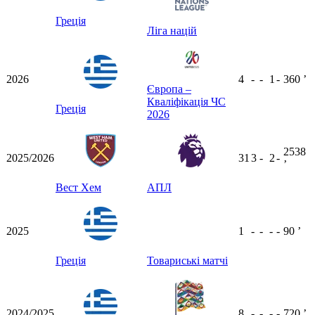
Греція
Ліга націй
2026
4
-
-
1
-
360
ʼ
Європа –
Кваліфікація ЧС
Греція
2026
2538
2025/2026
31
3
-
2
-
ʼ
Вест Хем
АПЛ
2025
1
-
-
-
-
90
ʼ
Греція
Товариські матчі
2024/2025
8
-
-
-
-
720
ʼ