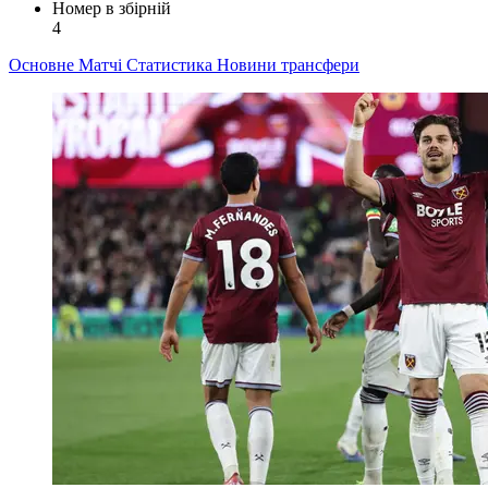
Номер в збірній
4
Основне
Матчі
Статистика
Новини
трансфери