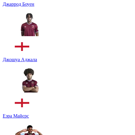
Джаррод Боуен
Джошуа Аджала
Езра Майєрс