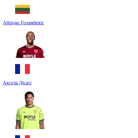
Айрідас Голамбекіс
Аксель Дісасі