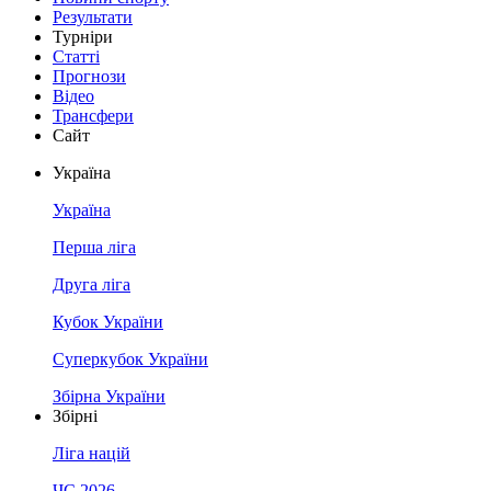
Результати
Турніри
Статті
Прогнози
Відео
Трансфери
Сайт
Україна
Україна
Перша ліга
Друга ліга
Кубок України
Суперкубок України
Збірна України
Збірні
Ліга націй
ЧС 2026