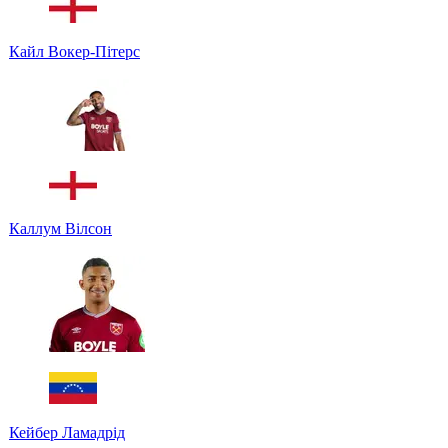
Кайл Вокер-Пітерс
Каллум Вілсон
Кейбер Ламадрід