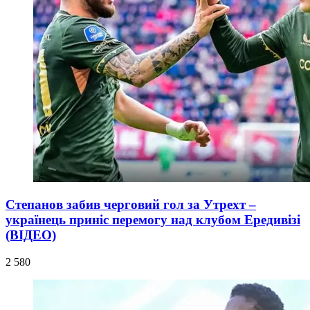
Степанов забив черговий гол за Утрехт –
українець приніс перемогу над клубом Ередивізі
(ВІДЕО)
2 580