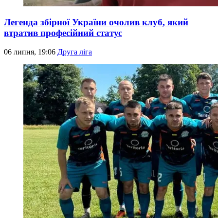
Легенда збірної України очолив клуб, який
втратив професійний статус
06 липня, 19:06
Друга ліга