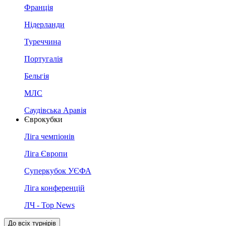
Франція
Нідерланди
Туреччина
Португалія
Бельгія
МЛС
Саудівська Аравія
Єврокубки
Ліга чемпіонів
Ліга Європи
Суперкубок УЄФА
Ліга конференцій
ЛЧ - Top News
До всіх турнірів