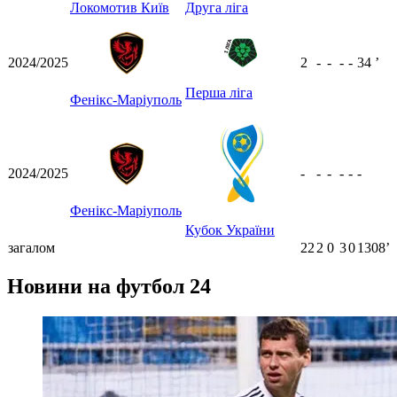
Локомотив Київ
Друга ліга
2024/2025
2
-
-
-
-
34
ʼ
Перша ліга
Фенікс-Маріуполь
2024/2025
-
-
-
-
-
-
Фенікс-Маріуполь
Кубок України
загалом
22
2
0
3
0
1308ʼ
Новини на футбол 24