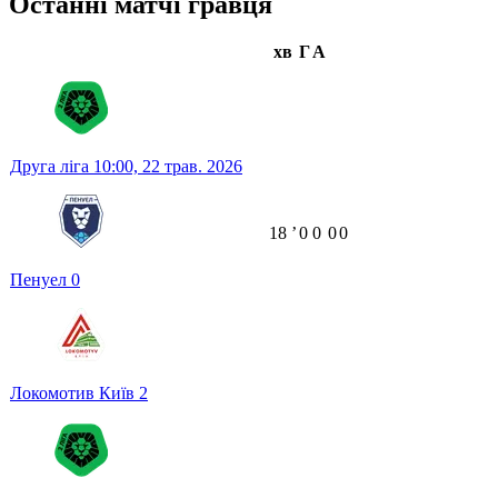
Останні матчі гравця
хв
Г
А
Друга ліга
10:00,
22 трав. 2026
18
ʼ
0
0
0
0
Пенуел
0
Локомотив Київ
2