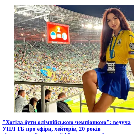
"Хотіла бути олімпійською чемпіонкою": ведуча
УПЛ ТБ про ефіри, хейтерів, 20 років