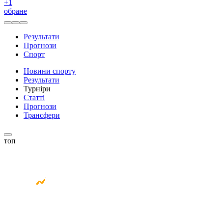
+
1
обране
Результати
Прогнози
Спорт
Новини спорту
Результати
Турніри
Статті
Прогнози
Трансфери
топ