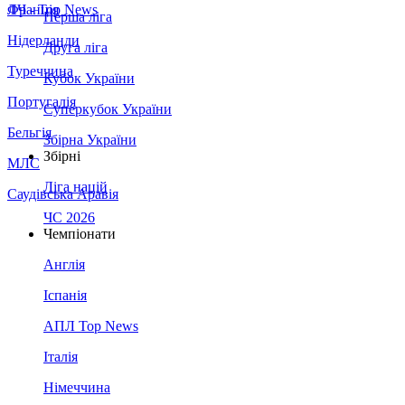
Франція
ЛЧ - Top News
Перша ліга
Нідерланди
Друга ліга
Туреччина
Кубок України
Португалія
Суперкубок України
Бельгія
Збірна України
Збірні
МЛС
Ліга націй
Саудівська Аравія
ЧС 2026
Чемпіонати
Англія
Іспанія
АПЛ Top News
Італія
Німеччина