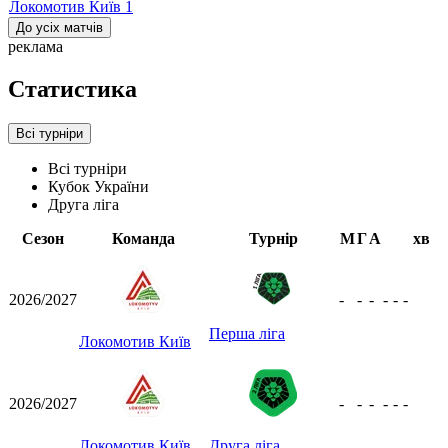
Локомотив Київ
1
До усіх матчів
реклама
Статистика
Всі турніри
Всі турніри
Кубок України
Друга ліга
Сезон
Команда
Турнір
М
Г
А
хв
2026/2027
-
-
-
-
-
-
Перша ліга
Локомотив Київ
2026/2027
-
-
-
-
-
-
Локомотив Київ
Друга ліга