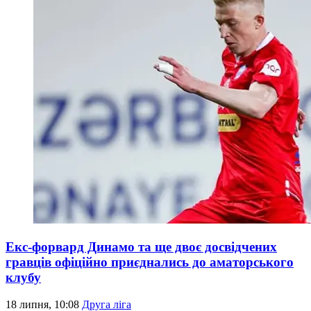
Екс-форвард Динамо та ще двоє досвідчених
гравців офіційно приєднались до аматорського
клубу
18 липня, 10:08
Друга ліга