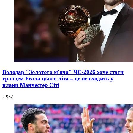
Володар "Золотого м'яча" ЧС-2026 хоче стати
гравцем Реала цього літа – це не входить у
плани Манчестер Сіті
2 932