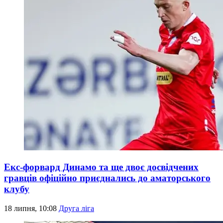
Екс-форвард Динамо та ще двоє досвідчених
гравців офіційно приєднались до аматорського
клубу
18 липня, 10:08
Друга ліга