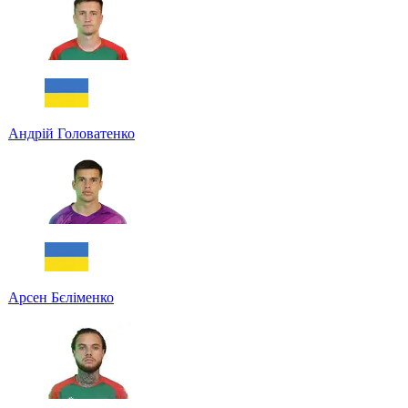
Андрій Головатенко
Арсен Бєліменко