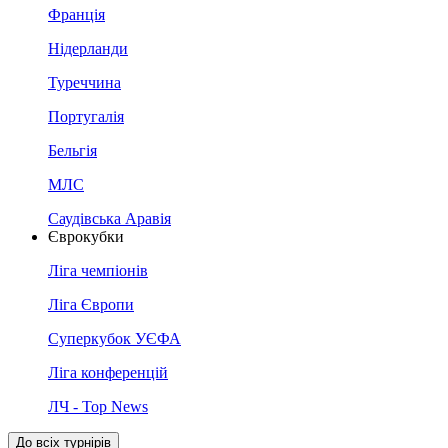
Франція
Нідерланди
Туреччина
Португалія
Бельгія
МЛС
Саудівська Аравія
Єврокубки
Ліга чемпіонів
Ліга Європи
Суперкубок УЄФА
Ліга конференцій
ЛЧ - Top News
До всіх турнірів