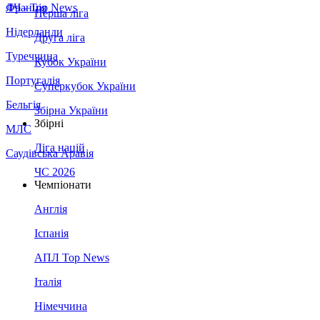
Франція
ЛЧ - Top News
Перша ліга
Нідерланди
Друга ліга
Туреччина
Кубок України
Португалія
Суперкубок України
Бельгія
Збірна України
Збірні
МЛС
Ліга націй
Саудівська Аравія
ЧС 2026
Чемпіонати
Англія
Іспанія
АПЛ Top News
Італія
Німеччина