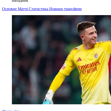
нападник
Основне
Матчі
Статистика
Новини
трансфери