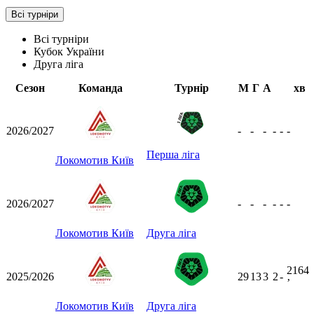
Всі турніри
Всі турніри
Кубок України
Друга ліга
Сезон
Команда
Турнір
М
Г
А
хв
2026/2027
-
-
-
-
-
-
Перша ліга
Локомотив Київ
2026/2027
-
-
-
-
-
-
Локомотив Київ
Друга ліга
2164
2025/2026
29
13
3
2
-
ʼ
Локомотив Київ
Друга ліга