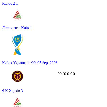
Колос-2
1
Локомотив Київ
1
Кубок України
11:00,
05 бер. 2026
90
ʼ
0
0
0
0
ФК Харків
3