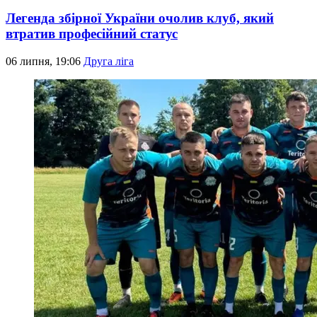
Легенда збірної України очолив клуб, який
втратив професійний статус
06 липня, 19:06
Друга ліга