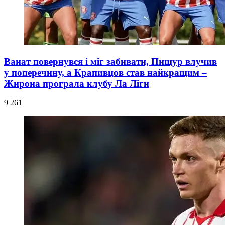
Ванат повернувся і міг забивати, Пищур влучив
у поперечину, а Крапивцов став найкращим –
Жирона програла клубу Ла Ліги
9 261