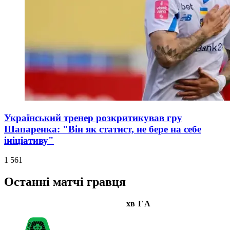
Український тренер розкритикував гру
Шапаренка: "Він як статист, не бере на себе
ініціативу"
1 561
Останні матчі гравця
хв
Г
А