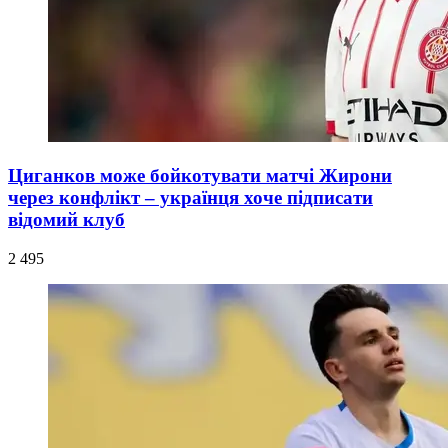
Циганков може бойкотувати матчі Жирони
через конфлікт – українця хоче підписати
відомий клуб
2 495