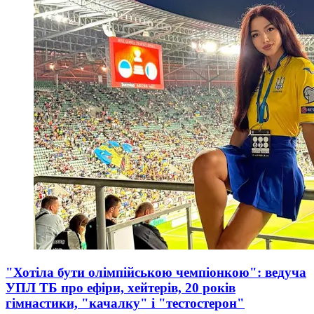
"Хотіла бути олімпійською чемпіонкою": ведуча
УПЛ ТБ про ефіри, хейтерів, 20 років
гімнастики, "качалку" і "тестостерон"