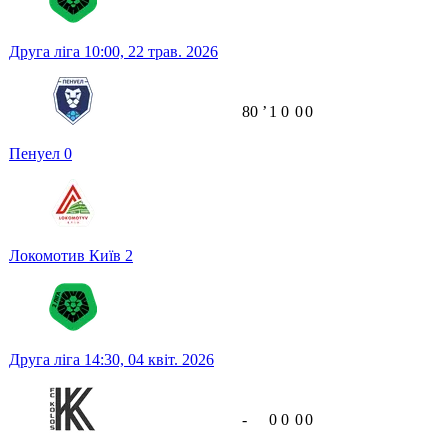
Друга ліга
10:00,
22 трав. 2026
80
ʼ
1
0
0
0
Пенуел
0
Локомотив Київ
2
Друга ліга
14:30,
04 квіт. 2026
-
0
0
0
0