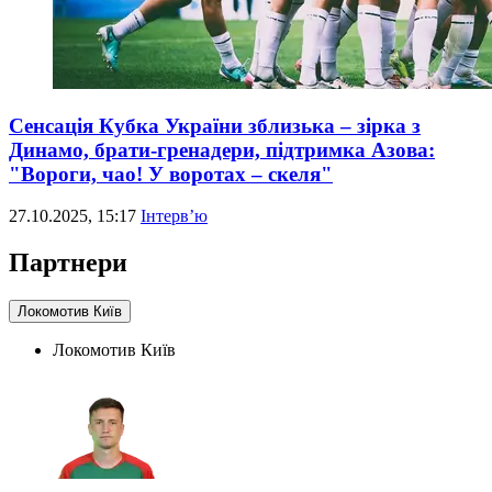
Сенсація Кубка України зблизька – зірка з
Динамо, брати-гренадери, підтримка Азова:
"Вороги, чао! У воротах – скеля"
27.10.2025, 15:17
Інтерв’ю
Партнери
Локомотив Київ
Локомотив Київ