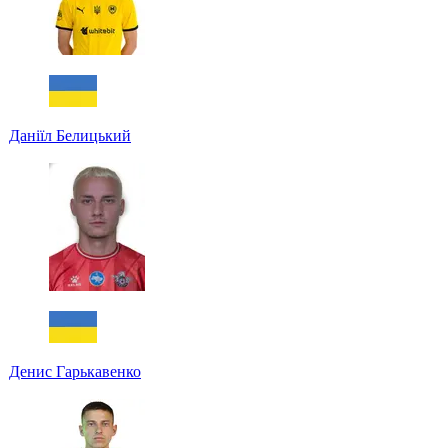
Даніїл Белицький
Денис Гарькавенко