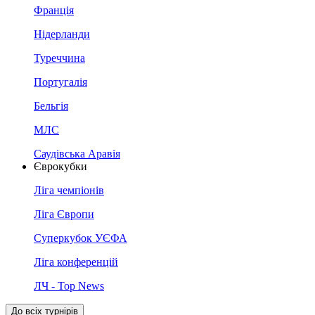
Франція
Нідерланди
Туреччина
Португалія
Бельгія
МЛС
Саудівська Аравія
Єврокубки
Ліга чемпіонів
Ліга Європи
Суперкубок УЄФА
Ліга конференцій
ЛЧ - Top News
До всіх турнірів