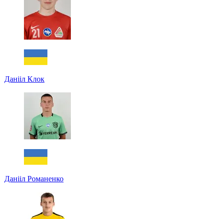
Данііл Клок
Данііл Романенко