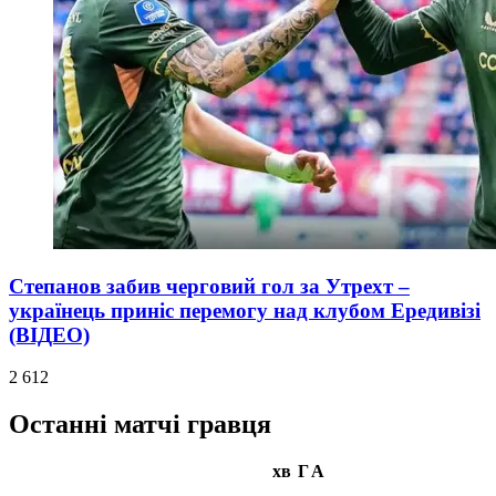
Степанов забив черговий гол за Утрехт –
українець приніс перемогу над клубом Ередивізі
(ВІДЕО)
2 612
Останні матчі гравця
хв
Г
А