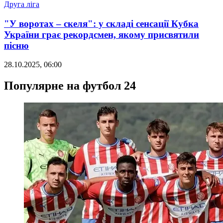
Друга ліга
"У воротах – скеля": у складі сенсації Кубка
України грає рекордсмен, якому присвятили
пісню
28.10.2025, 06:00
Популярне на футбол 24