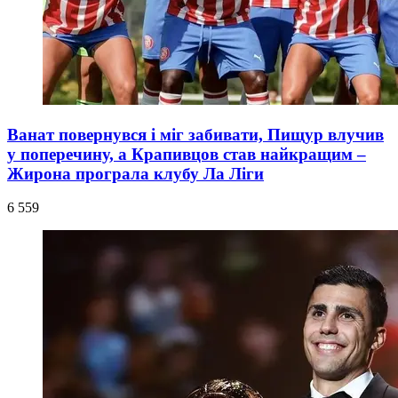
Ванат повернувся і міг забивати, Пищур влучив
у поперечину, а Крапивцов став найкращим –
Жирона програла клубу Ла Ліги
6 559