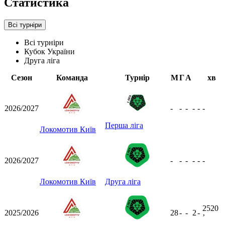
Статистика
Всі турніри
Всі турніри
Кубок України
Друга ліга
Сезон
Команда
Турнір
М
Г
А
хв
2026/2027
-
-
-
-
-
-
Перша ліга
Локомотив Київ
2026/2027
-
-
-
-
-
-
Локомотив Київ
Друга ліга
2520
2025/2026
28
-
-
2
-
ʼ