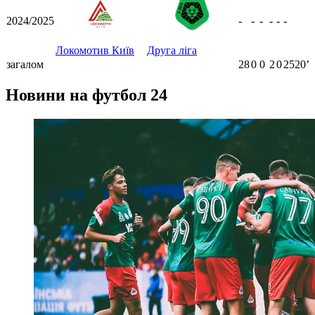
2024/2025
-
-
-
-
-
-
Локомотив Київ
Друга ліга
загалом
28
0
0
2
0
2520ʼ
Новини на футбол 24