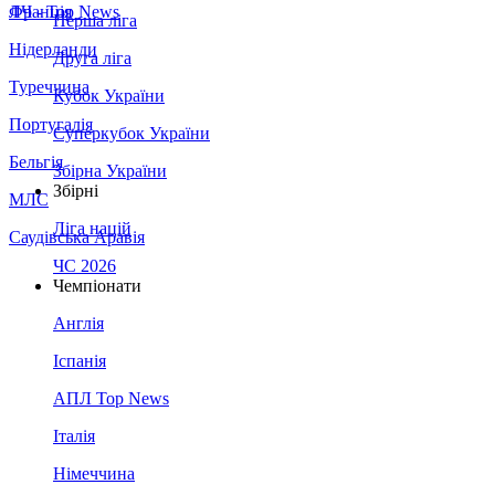
Франція
ЛЧ - Top News
Перша ліга
Нідерланди
Друга ліга
Туреччина
Кубок України
Португалія
Суперкубок України
Бельгія
Збірна України
Збірні
МЛС
Ліга націй
Саудівська Аравія
ЧС 2026
Чемпіонати
Англія
Іспанія
АПЛ Top News
Італія
Німеччина