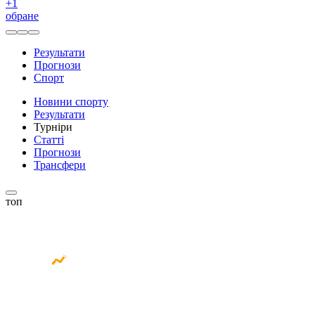
+
1
обране
Результати
Прогнози
Спорт
Новини спорту
Результати
Турніри
Статті
Прогнози
Трансфери
топ