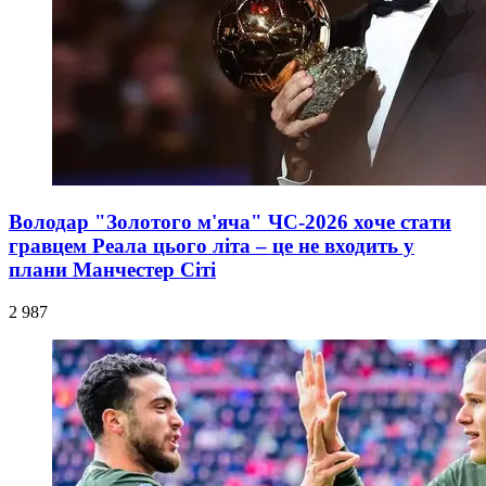
Володар "Золотого м'яча" ЧС-2026 хоче стати
гравцем Реала цього літа – це не входить у
плани Манчестер Сіті
2 987