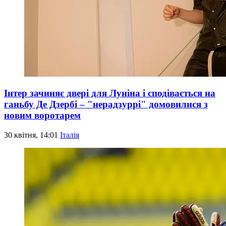
Інтер зачиняє двері для Луніна і сподівається на
ганьбу Де Дзербі – "нерадзуррі" домовилися з
новим воротарем
30 квітня, 14:01
Італія