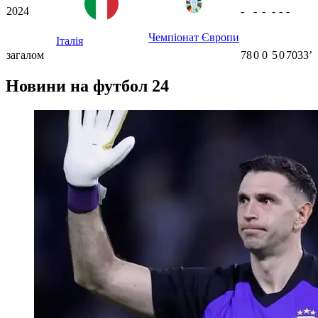
2024
-
-
-
-
-
-
Чемпіонат Європи
Італія
загалом
78
0
0
5
0
7033ʼ
Новини на футбол 24