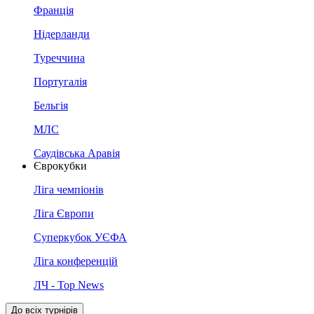
Франція
Нідерланди
Туреччина
Португалія
Бельгія
МЛС
Саудівська Аравія
Єврокубки
Ліга чемпіонів
Ліга Європи
Суперкубок УЄФА
Ліга конференцій
ЛЧ - Top News
До всіх турнірів