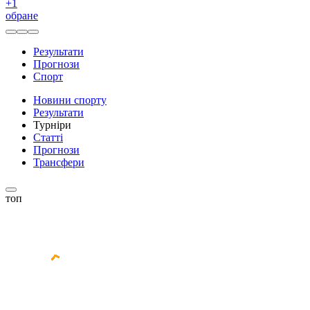
+
1
обране
Результати
Прогнози
Спорт
Новини спорту
Результати
Турніри
Статті
Прогнози
Трансфери
топ