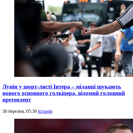
Лунін у шорт-листі Інтера – міланці шукають
нового основного голкіпера, відомий головний
претендент
30 березня, 05:30
Іспанія