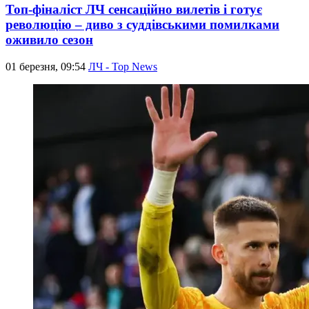
Топ-фіналіст ЛЧ сенсаційно вилетів і готує
революцію – диво з суддівськими помилками
оживило сезон
01 березня, 09:54
ЛЧ - Top News