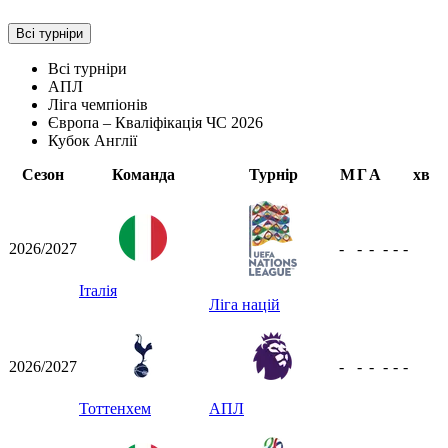
Всі турніри
Всі турніри
АПЛ
Ліга чемпіонів
Європа – Кваліфікація ЧС 2026
Кубок Англії
Сезон
Команда
Турнір
М
Г
А
хв
2026/2027
-
-
-
-
-
-
Італія
Ліга націй
2026/2027
-
-
-
-
-
-
Тоттенхем
АПЛ