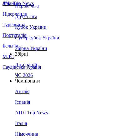
Франція
ЛЧ - Top News
Перша ліга
Нідерланди
Друга ліга
Туреччина
Кубок України
Португалія
Суперкубок України
Бельгія
Збірна України
Збірні
МЛС
Ліга націй
Саудівська Аравія
ЧС 2026
Чемпіонати
Англія
Іспанія
АПЛ Top News
Італія
Німеччина