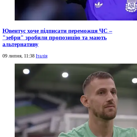
Ювентус хоче підписати переможця ЧС –
"зебри" зробили пропозицію та мають
альтернативу
09 липня, 11:38
Італія