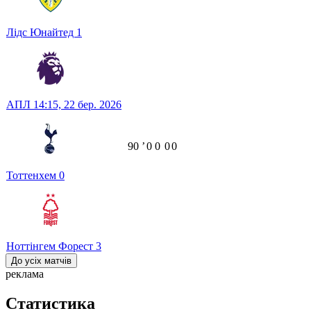
Лідс Юнайтед
1
АПЛ
14:15,
22 бер. 2026
90
ʼ
0
0
0
0
Тоттенхем
0
Ноттінгем Форест
3
До усіх матчів
реклама
Статистика