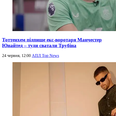
Тоттенхем підпише екс-воротаря Манчестер
Юнайтед – туди сватали Трубіна
24 червня, 12:00
АПЛ Top News