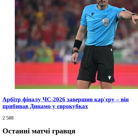
Арбітр фіналу ЧС-2026 завершив кар'єру – він
прибивав Динамо у єврокубках
2 588
Останні матчі гравця