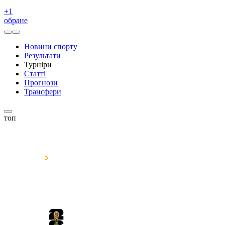
+
1
обране
Новини спорту
Результати
Турніри
Статті
Прогнози
Трансфери
топ