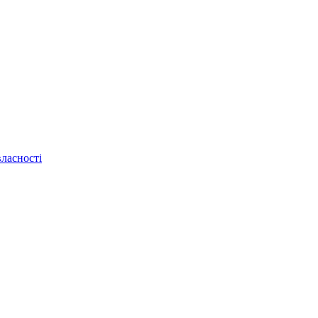
ласності