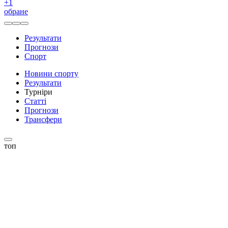
+
1
обране
Результати
Прогнози
Спорт
Новини спорту
Результати
Турніри
Статті
Прогнози
Трансфери
топ