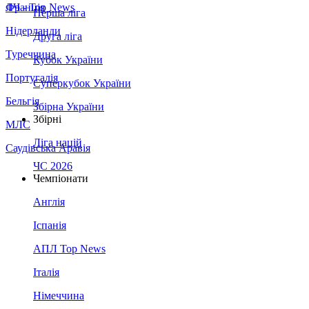
Франція
ЛЧ - Top News
Перша ліга
Нідерланди
Друга ліга
Туреччина
Кубок України
Португалія
Суперкубок України
Бельгія
Збірна України
Збірні
МЛС
Ліга націй
Саудівська Аравія
ЧС 2026
Чемпіонати
Англія
Іспанія
АПЛ Top News
Італія
Німеччина