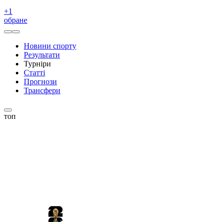
+
1
обране
Новини спорту
Результати
Турніри
Статті
Прогнози
Трансфери
топ