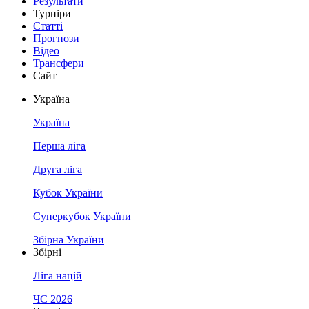
Результати
Турніри
Статті
Прогнози
Відео
Трансфери
Сайт
Україна
Україна
Перша ліга
Друга ліга
Кубок України
Суперкубок України
Збірна України
Збірні
Ліга націй
ЧС 2026