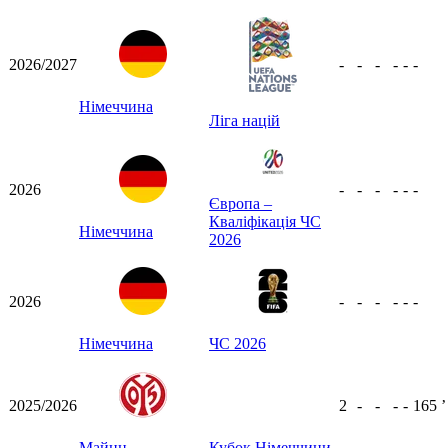
2026/2027
-
-
-
-
-
-
Німеччина
Ліга націй
2026
-
-
-
-
-
-
Європа –
Кваліфікація ЧС
Німеччина
2026
2026
-
-
-
-
-
-
Німеччина
ЧС 2026
2025/2026
2
-
-
-
-
165
ʼ
Майнц
Кубок Німеччини