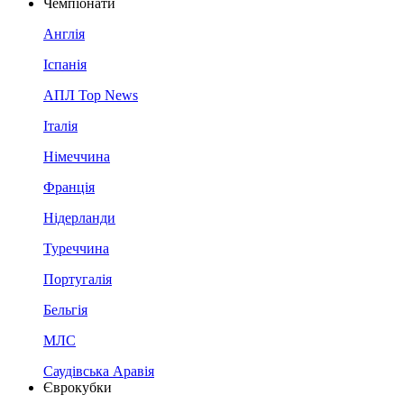
Чемпіонати
Англія
Іспанія
АПЛ Top News
Італія
Німеччина
Франція
Нідерланди
Туреччина
Португалія
Бельгія
МЛС
Саудівська Аравія
Єврокубки