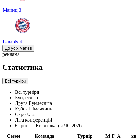
Майнц
3
Баварія
4
До усіх матчів
реклама
Статистика
Всі турніри
Всі турніри
Бундесліга
Друга Бундесліга
Кубок Німеччини
Євро U-21
Ліга конференцій
Європа – Кваліфікація ЧС 2026
Сезон
Команда
Турнір
М
Г
А
хв