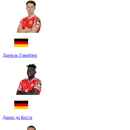
Даніель Гляейбер
Данні да Коста