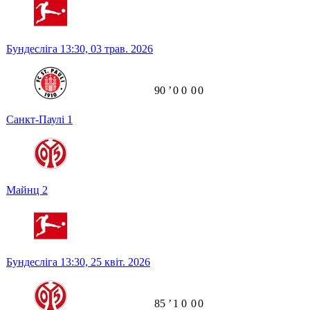
Бундесліга
13:30,
03 трав. 2026
90
ʼ
0
0
0
0
Санкт-Паулі
1
Майнц
2
Бундесліга
13:30,
25 квіт. 2026
85
ʼ
1
0
0
0