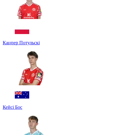
Кацпер Потульскі
Кейсі Бос