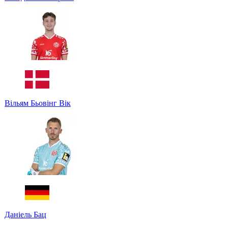
Вільям Бьовінг Вік
Даніель Бац