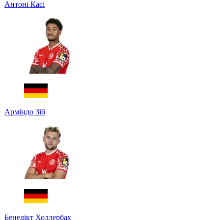
Антоні Касі
Арміндо Зіб
Бенедікт Холлербах