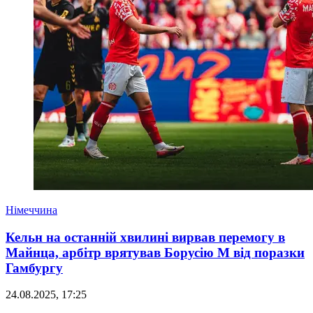
Німеччина
Кельн на останній хвилині вирвав перемогу в
Майнца, арбітр врятував Борусію М від поразки
Гамбургу
24.08.2025, 17:25