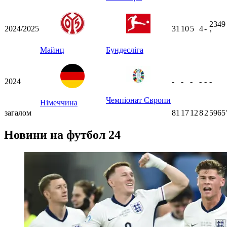
2349
2024/2025
31
10
5
4
-
ʼ
Майнц
Бундесліга
2024
-
-
-
-
-
-
Чемпіонат Європи
Німеччина
загалом
81
17
12
8
2
5965
Новини на футбол 24