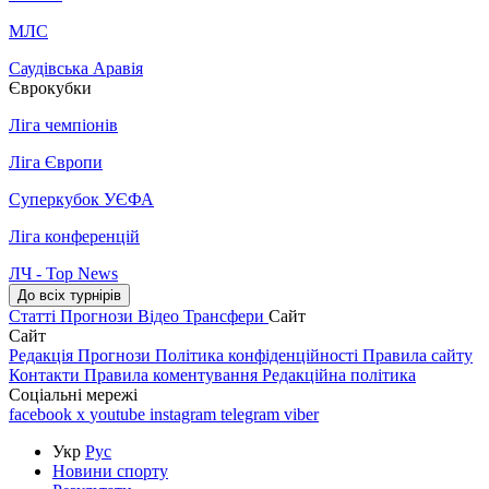
МЛС
Саудівська Аравія
Єврокубки
Ліга чемпіонів
Ліга Європи
Суперкубок УЄФА
Ліга конференцій
ЛЧ - Top News
До всіх турнірів
Статті
Прогнози
Відео
Трансфери
Сайт
Сайт
Редакція
Прогнози
Політика конфіденційності
Правила сайту
Контакти
Правила коментування
Редакційна політика
Соціальні мережі
facebook
x
youtube
instagram
telegram
viber
Укр
Рус
Новини спорту