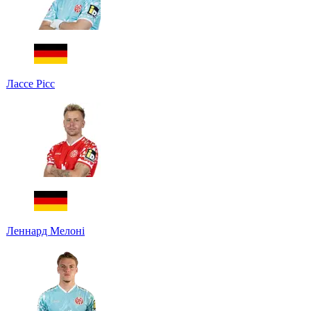
Лассе Рісс
Леннард Мелоні