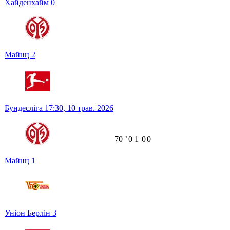
Хайденхайм
0
Майнц
2
Бундесліга
17:30,
10 трав. 2026
70
ʼ
0
1
0
0
Майнц
1
Уніон Берлін
3