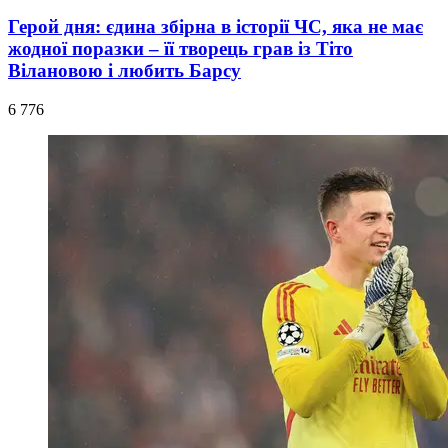
Герой дня: єдина збірна в історії ЧС, яка не має
жодної поразки – її творець грав із Тіто
Вілановою і любить Барсу
6 776