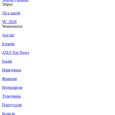
Збірні
Ліга націй
ЧС 2026
Чемпіонати
Англія
Іспанія
АПЛ Top News
Італія
Німеччина
Франція
Нідерланди
Туреччина
Португалія
Бельгія