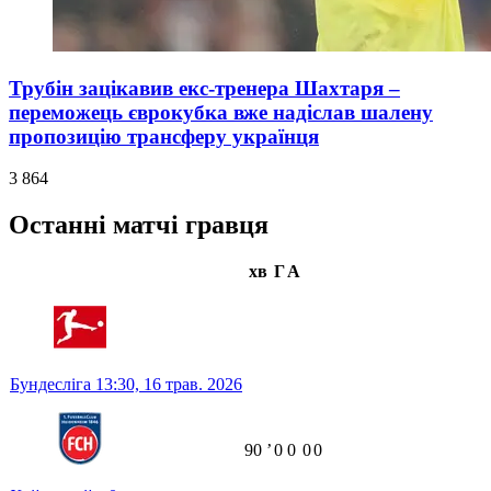
Трубін зацікавив екс-тренера Шахтаря –
переможець єврокубка вже надіслав шалену
пропозицію трансферу українця
3 864
Останні матчі гравця
хв
Г
А
Бундесліга
13:30,
16 трав. 2026
90
ʼ
0
0
0
0