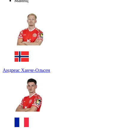
Майнц
Андреас Ханче-Ольсен