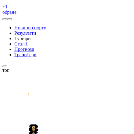
+
1
обране
Новини спорту
Результати
Турніри
Статті
Прогнози
Трансфери
топ