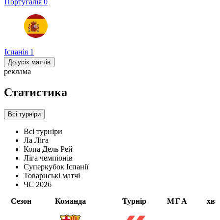
Португалія
0
Іспанія
1
До усіх матчів
реклама
Статистика
Всі турніри
Всі турніри
Ла Ліга
Копа Дель Рей
Ліга чемпіонів
Суперкубок Іспанії
Товариські матчі
ЧС 2026
Сезон
Команда
Турнір
М
Г
А
хв