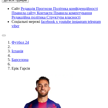
До всіх турнірів
Сайт
Редакція
Прогнози
Політика конфіденційності
Правила сайту
Контакти
Правила коментування
Редакційна політика
Структура власності
Соціальні мережі
facebook
x
youtube
instagram
telegram
viber
Футбол 24
Іспанія
Барселона
Ерік Гарсія