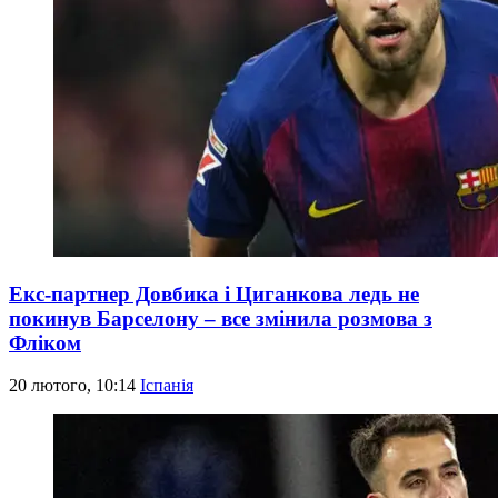
Екс-партнер Довбика і Циганкова ледь не
покинув Барселону – все змінила розмова з
Фліком
20 лютого, 10:14
Іспанія