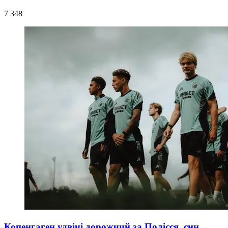
7 348
Копенгаген удвічі дорожчий за Полісся, син