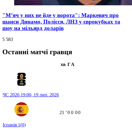
"М’яч у них не йде у ворота": Маркевич про
шанси Динамо, Полісся, ЛНЗ у єврокубках та
шоу на мільярд доларів
5 583
Останні матчі гравця
хв
Г
А
ЧС 2026
19:00,
19 лип. 2026
21
ʼ
0
0
0
0
Іспанія
1
(0)