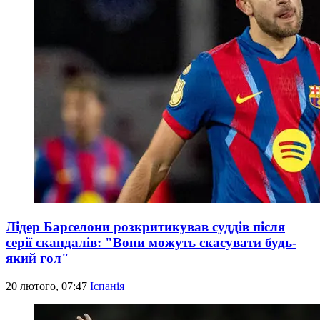
Лідер Барселони розкритикував суддів після
серії скандалів: "Вони можуть скасувати будь-
який гол"
20 лютого, 07:47
Іспанія