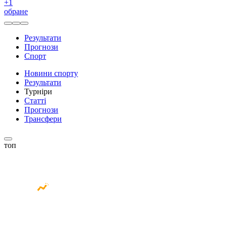
+
1
обране
Результати
Прогнози
Спорт
Новини спорту
Результати
Турніри
Статті
Прогнози
Трансфери
топ