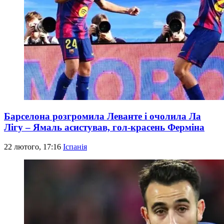
Барселона розгромила Леванте і очолила Ла
Лігу – Ямаль асистував, гол-красень Ферміна
22 лютого, 17:16
Іспанія