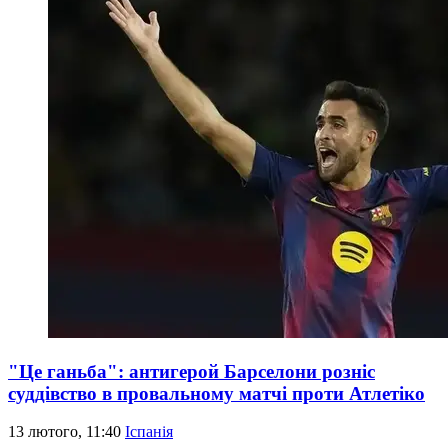
"Це ганьба": антигерой Барселони розніс
суддівство в провальному матчі проти Атлетіко
13 лютого, 11:40
Іспанія