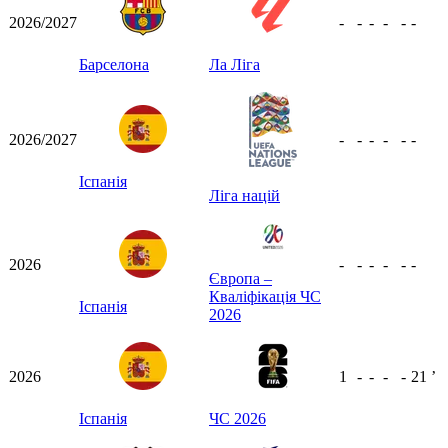
2026/2027
-
-
-
-
-
-
Барселона
Ла Ліга
2026/2027
-
-
-
-
-
-
Іспанія
Ліга націй
2026
-
-
-
-
-
-
Європа –
Кваліфікація ЧС
Іспанія
2026
2026
1
-
-
-
-
21
ʼ
Іспанія
ЧС 2026