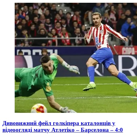
Дивовижний фейл голкіпера каталонців у
відеоогляді матчу Атлетіко – Барселона – 4:0