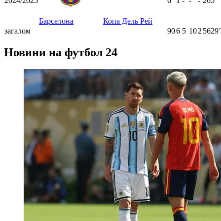
2024/2025
6
1
-
-
-
265
ʼ
Барселона
Копа Дель Рей
загалом
90
6
5
10
2
5629ʼ
Новини на футбол 24