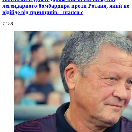
легендарного бомбардира проти Ротаня, який не
відійде від принципів – шанси є
7 188