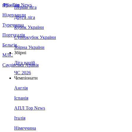
Франція
ЛЧ - Top News
Перша ліга
Нідерланди
Друга ліга
Туреччина
Кубок України
Португалія
Суперкубок України
Бельгія
Збірна України
Збірні
МЛС
Ліга націй
Саудівська Аравія
ЧС 2026
Чемпіонати
Англія
Іспанія
АПЛ Top News
Італія
Німеччина