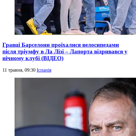
Гравці Барселони проїхалися велосипедами
після тріумфу в Ла Лізі – Лапорта відривався у
нічному клубі (ВІДЕО)
11 травня, 09:30
Іспанія