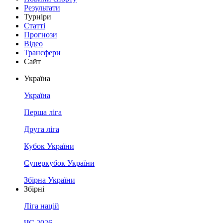
Результати
Турніри
Статті
Прогнози
Відео
Трансфери
Сайт
Україна
Україна
Перша ліга
Друга ліга
Кубок України
Суперкубок України
Збірна України
Збірні
Ліга націй
ЧС 2026