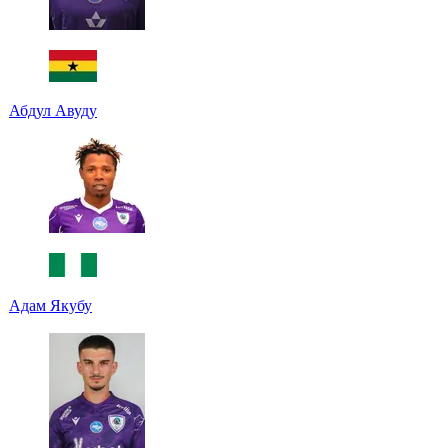
Абдул Авуду
Адам Якубу