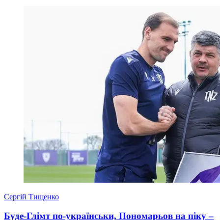
Сергій Тищенко
Буде-Глімт по-українськи, Пономарьов на піку –