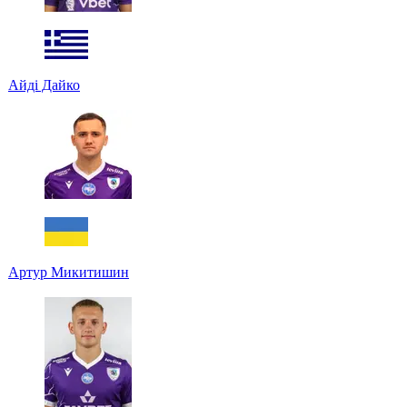
Айді Дайко
Артур Микитишин