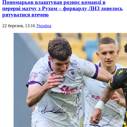
Пономарьов влаштував рознос команді в
перерві матчу з Рухом – форварду ЛНЗ довелось
рятуватися втечею
22 березня, 13:16
Україна