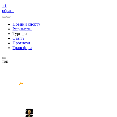
+
1
обране
Новини спорту
Результати
Турніри
Статті
Прогнози
Трансфери
топ