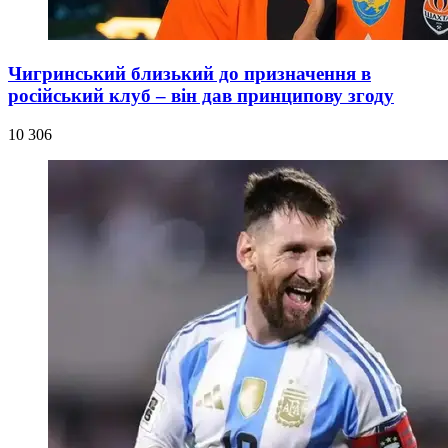
Чигринський близький до призначення в
російський клуб – він дав принципову згоду
10 306