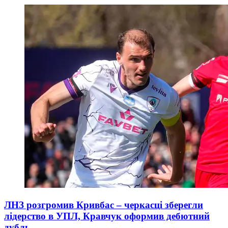
ЛНЗ розгромив Кривбас – черкасці зберегли
лідерство в УПЛ, Кравчук оформив дебютний
дубль