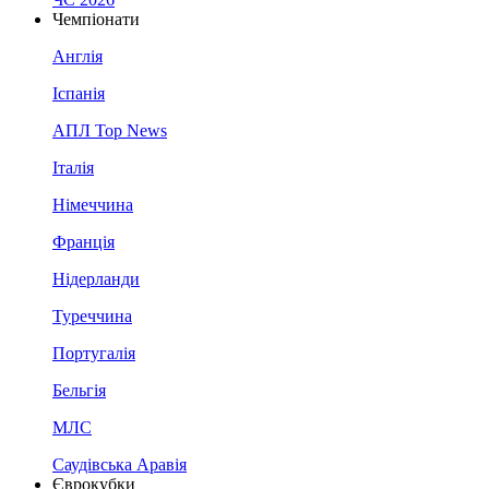
Чемпіонати
Англія
Іспанія
АПЛ Top News
Італія
Німеччина
Франція
Нідерланди
Туреччина
Португалія
Бельгія
МЛС
Саудівська Аравія
Єврокубки