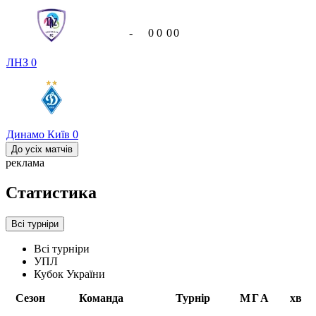
-
0
0
0
0
ЛНЗ
0
Динамо Київ
0
До усіх матчів
реклама
Статистика
Всі турніри
Всі турніри
УПЛ
Кубок України
Сезон
Команда
Турнір
М
Г
А
хв