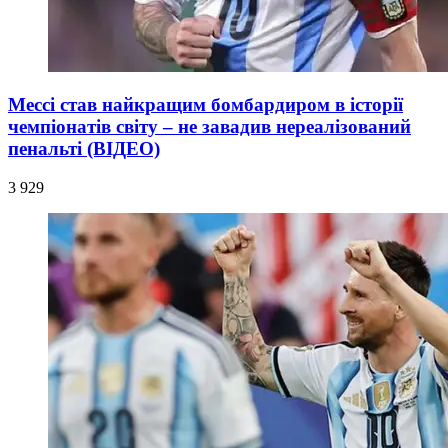
Мессі став найкращим бомбардиром в історії
чемпіонатів світу – не завадив нереалізований
пенальті (ВІДЕО)
3 929