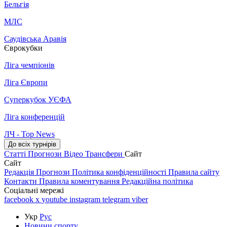
Бельгія
МЛС
Саудівська Аравія
Єврокубки
Ліга чемпіонів
Ліга Європи
Суперкубок УЄФА
Ліга конференцій
ЛЧ - Top News
До всіх турнірів
Статті
Прогнози
Відео
Трансфери
Сайт
Сайт
Редакція
Прогнози
Політика конфіденційності
Правила сайту
Контакти
Правила коментування
Редакційна політика
Соціальні мережі
facebook
x
youtube
instagram
telegram
viber
Укр
Рус
Новини спорту