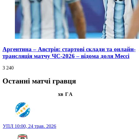
Аргентина – Австрія: стартові склади та онлайн-
трансляція матчу ЧС-2026 – відома доля Мессі
3 240
Останні матчі гравця
хв
Г
А
УПЛ
10:00,
24 трав. 2026