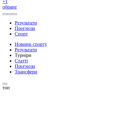
+
1
обране
Результати
Прогнози
Спорт
Новини спорту
Результати
Турніри
Статті
Прогнози
Трансфери
топ