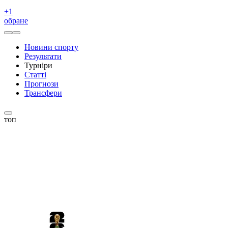
+
1
обране
Новини спорту
Результати
Турніри
Статті
Прогнози
Трансфери
топ