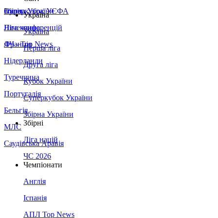
Збірна України
Італія
Суперкубок УЄФА
Україна
Німеччина
Ліга конференцій
Україна
Франція
ЛЧ - Top News
Перша ліга
Нідерланди
Друга ліга
Туреччина
Кубок України
Португалія
Суперкубок України
Бельгія
Збірна України
Збірні
МЛС
Ліга націй
Саудівська Аравія
ЧС 2026
Чемпіонати
Англія
Іспанія
АПЛ Top News