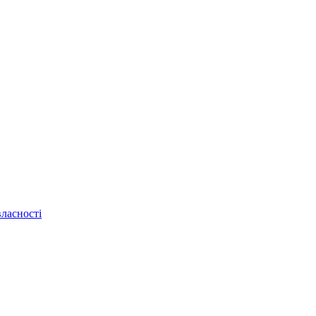
ласності