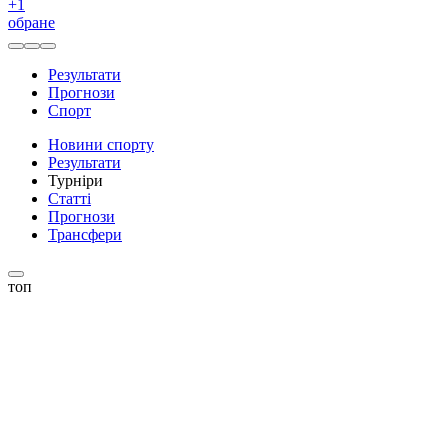
+
1
обране
Результати
Прогнози
Спорт
Новини спорту
Результати
Турніри
Статті
Прогнози
Трансфери
топ