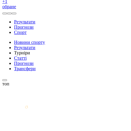
+
1
обране
Результати
Прогнози
Спорт
Новини спорту
Результати
Турніри
Статті
Прогнози
Трансфери
топ