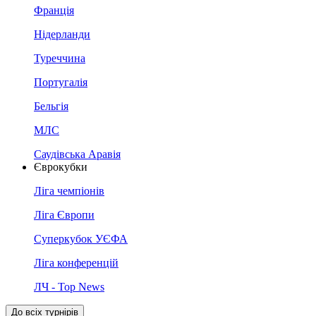
Франція
Нідерланди
Туреччина
Португалія
Бельгія
МЛС
Саудівська Аравія
Єврокубки
Ліга чемпіонів
Ліга Європи
Суперкубок УЄФА
Ліга конференцій
ЛЧ - Top News
До всіх турнірів