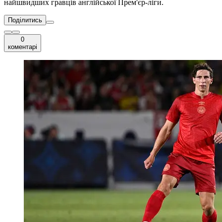
найшвидших гравців англійської Прем'єр-ліги.
Поділитись
0
коментарі