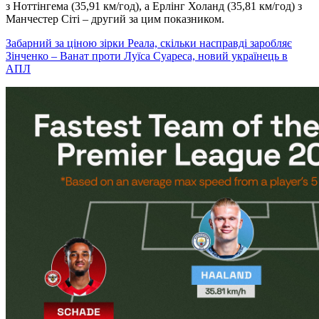
з Ноттінгема (35,91 км/год), а Ерлінг Холанд (35,81 км/год) з
Манчестер Сіті – другий за цим показником.
Забарний за ціною зірки Реала, скільки насправді заробляє
Зінченко – Ванат проти Луїса Суареса, новий українець в
АПЛ