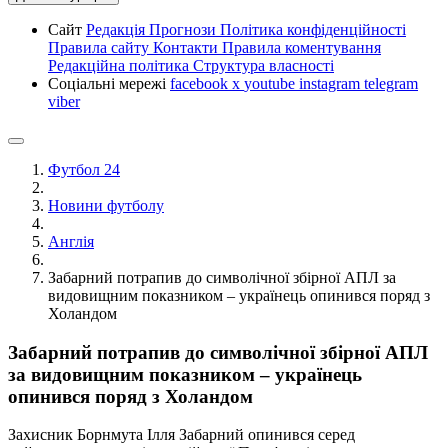
Сайт
Редакція
Прогнози
Політика конфіденційності
Правила сайту
Контакти
Правила коментування
Редакційна політика
Структура власності
Соціальні мережі
facebook
x
youtube
instagram
telegram
viber
Футбол 24
Новини футболу
Англія
Забарний потрапив до символічної збірної АПЛ за
видовищним показником – українець опинився поряд з
Холандом
Забарний потрапив до символічної збірної АПЛ
за видовищним показником – українець
опинився поряд з Холандом
Захисник Борнмута Ілля Забарний опинився серед