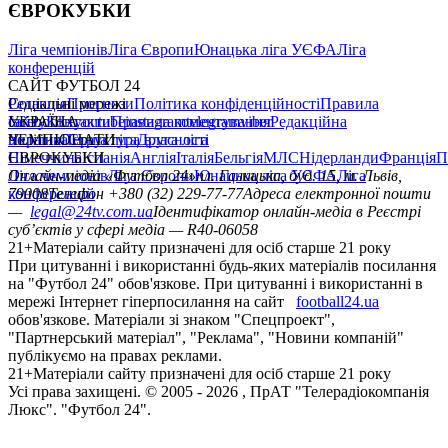
ЄВРОКУБКИ
Ліга чемпіонів
Ліга Європи
Юнацька ліга УЄФА
Ліга
конференцій
САЙТ ФУТБОЛ 24
Редакція
Соціальні мережі
Прогнози
Політика конфіденційності
Правила
сайту
facebook
УКРАЇНА
Контакти
x
youtube
Правила коментування
instagram
telegram
viber
Редакційна
політика
Україна
ЧЕМПІОНАТИ
Перша ліга
Структура власності
Друга ліга
Німеччина
ЄВРОКУБКИ
Іспанія
Англія
Італія
Бельгія
МЛС
Нідерланди
Франція
П
Ліга чемпіонів
Онлайн-медіа «Футбол 24»
Ліга Європи
Юнацька ліга УЄФА
пл. Галицька, буд. 15, м. Львів,
Ліга
конференцій
79008
Телефон +380 (32) 229-77-77
Адреса електронної пошти
—
legal@24tv.com.ua
Ідентифікатор онлайн-медіа в Реєстрі
суб’єктів у сфері медіа — R40-06058
21+
Матеріали сайту призначені для осіб старше 21 року
При цитуванні і використанні будь-яких матеріалів посилання
на "Футбол 24" обов'язкове. При цитуванні і використанні в
мережі Інтернет гіперпосилання на сайт
football24.ua
обов'язкове. Матеріали зі знаком "Спецпроект",
"Партнерський матеріал", "Реклама", "Новини компаній"
публікуємо на правах реклами.
21+
Матеріали сайту призначені для осіб старше 21 року
Усi права захищенi. © 2005 -
2026
, ПрАТ "Телерадіокомпанія
Люкс". "Футбол 24".