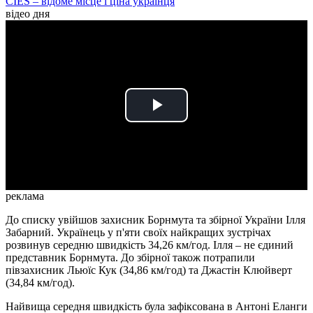
CIES – відоме місце і ціна українця
відео дня
Play
Video
реклама
До списку увійшов захисник Борнмута та збірної України Ілля
Забарний. Українець у п'яти своїх найкращих зустрічах
розвинув середню швидкість 34,26 км/год. Ілля – не єдиний
представник Борнмута. До збірної також потрапили
півзахисник Льюїс Кук (34,86 км/год) та Джастін Клюйверт
(34,84 км/год).
Найвища середня швидкість була зафіксована в Антоні Еланги