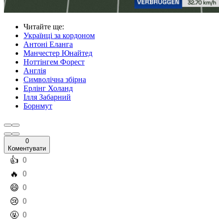
Читайте ще
:
Українці за кордоном
Антоні Еланга
Манчестер Юнайтед
Ноттінгем Форест
Англія
Символічна збірна
Ерлінг Холанд
Ілля Забарний
Борнмут
0
Коментувати
️👍
0
️🔥
0
️😄
0
️😢
0
️🤬
0