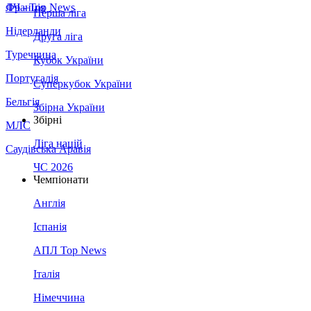
Франція
ЛЧ - Top News
Перша ліга
Нідерланди
Друга ліга
Туреччина
Кубок України
Португалія
Суперкубок України
Бельгія
Збірна України
Збірні
МЛС
Ліга націй
Саудівська Аравія
ЧС 2026
Чемпіонати
Англія
Іспанія
АПЛ Top News
Італія
Німеччина