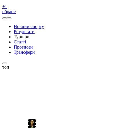
+
1
обране
Новини спорту
Результати
Турніри
Статті
Прогнози
Трансфери
топ