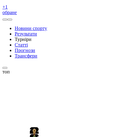
+
1
обране
Новини спорту
Результати
Турніри
Статті
Прогнози
Трансфери
топ