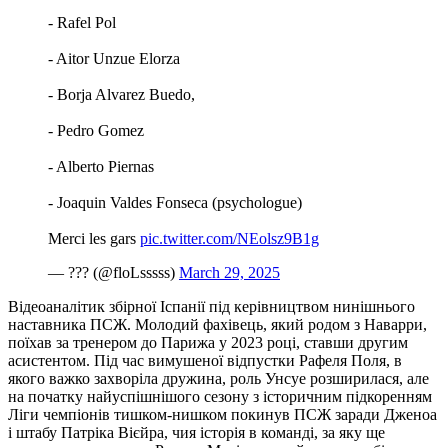
- Rafel Pol
- Aitor Unzue Elorza
- Borja Alvarez Buedo,
- Pedro Gomez
- Alberto Piernas
- Joaquin Valdes Fonseca (psychologue)
Merci les gars
pic.twitter.com/NEolsz9B1g
— ??? (@floLsssss)
March 29, 2025
Відеоаналітик збірної Іспанії під керівництвом нинішнього
наставника ПСЖ. Молодий фахівець, який родом з Наварри,
поїхав за тренером до Парижа у 2023 році, ставши другим
асистентом. Під час вимушеної відпустки Рафеля Поля, в
якого важко захворіла дружина, роль Унсуе розширилася, але
на початку найуспішнішого сезону з історичним підкоренням
Ліги чемпіонів тишком-нишком покинув ПСЖ заради Дженоа
і штабу Патріка Вієйра, чия історія в команді, за яку ще