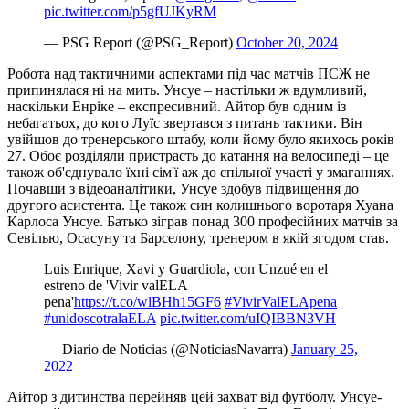
pic.twitter.com/p5gfUJKyRM
— PSG Report (@PSG_Report)
October 20, 2024
Робота над тактичними аспектами під час матчів ПСЖ не
припинялася ні на мить. Унсуе – настільки ж вдумливий,
наскільки Енріке – експресивний. Айтор був одним із
небагатьох, до кого Луїс звертався з питань тактики. Він
увійшов до тренерського штабу, коли йому було якихось років
27. Обоє розділяли пристрасть до катання на велосипеді – це
також об'єднувало їхні сім'ї аж до спільної участі у змаганнях.
Почавши з відеоаналітики, Унсуе здобув підвищення до
другого асистента. Це також син колишнього воротаря Хуана
Карлоса Унсуе. Батько зіграв понад 300 професійних матчів за
Севілью, Осасуну та Барселону, тренером в якій згодом став.
Luis Enrique, Xavi y Guardiola, con Unzué en el
estreno de 'Vivir valELA
pena'
https://t.co/wlBHh15GF6
#VivirValELApena
#unidoscotralaELA
pic.twitter.com/uIQIBBN3VH
— Diario de Noticias (@NoticiasNavarra)
January 25,
2022
Айтор з дитинства перейняв цей захват від футболу. Унсуе-