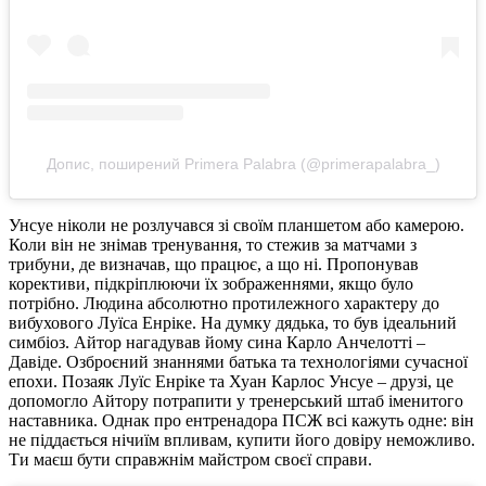
Допис, поширений Primera Palabra (@primerapalabra_)
Унсуе ніколи не розлучався зі своїм планшетом або камерою.
Коли він не знімав тренування, то стежив за матчами з
трибуни, де визначав, що працює, а що ні. Пропонував
корективи, підкріплюючи їх зображеннями, якщо було
потрібно. Людина абсолютно протилежного характеру до
вибухового Луїса Енріке. На думку дядька, то був ідеальний
симбіоз. Айтор нагадував йому сина Карло Анчелотті –
Давіде. Озброєний знаннями батька та технологіями сучасної
епохи. Позаяк Луїс Енріке та Хуан Карлос Унсуе – друзі, це
допомогло Айтору потрапити у тренерський штаб іменитого
наставника. Однак про ентренадора ПСЖ всі кажуть одне: він
не піддається нічиїм впливам, купити його довіру неможливо.
Ти маєш бути справжнім майстром своєї справи.