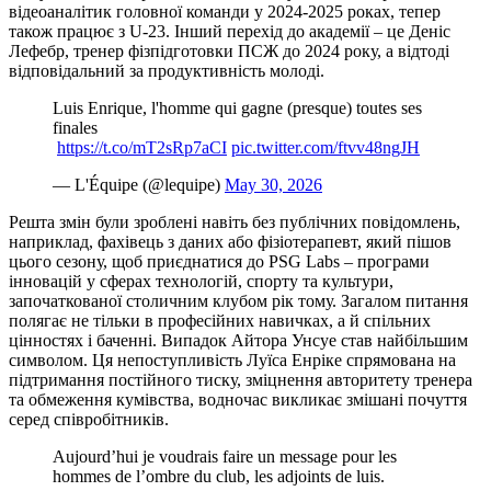
відеоаналітик головної команди у 2024-2025 роках, тепер
також працює з U-23. Інший перехід до академії – це Деніс
Лефебр, тренер фізпідготовки ПСЖ до 2024 року, а відтоді
відповідальний за продуктивність молоді.
Luis Enrique, l'homme qui gagne (presque) toutes ses
finales
️
https://t.co/mT2sRp7aCI
pic.twitter.com/ftvv48ngJH
— L'Équipe (@lequipe)
May 30, 2026
Решта змін були зроблені навіть без публічних повідомлень,
наприклад, фахівець з даних або фізіотерапевт, який пішов
цього сезону, щоб приєднатися до PSG Labs – програми
інновацій у сферах технологій, спорту та культури,
започаткованої столичним клубом рік тому. Загалом питання
полягає не тільки в професійних навичках, а й спільних
цінностях і баченні. Випадок Айтора Унсуе став найбільшим
символом. Ця непоступливість Луїса Енріке спрямована на
підтримання постійного тиску, зміцнення авторитету тренера
та обмеження кумівства, водночас викликає змішані почуття
серед співробітників.
Aujourd’hui je voudrais faire un message pour les
hommes de l’ombre du club, les adjoints de luis.