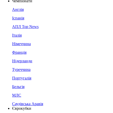
Чемпіонати
Англія
Іспанія
АПЛ Top News
Італія
Німеччина
Франція
Нідерланди
Туреччина
Португалія
Бельгія
МЛС
Саудівська Аравія
Єврокубки