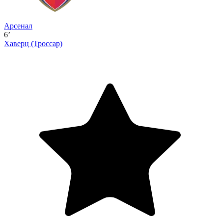
Арсенал
6’
Хаверц
(Троссар)