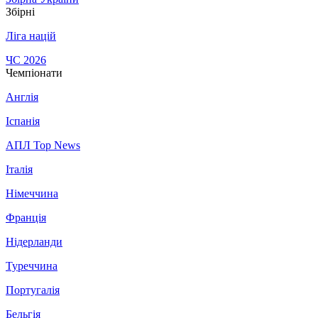
Збірні
Ліга націй
ЧС 2026
Чемпіонати
Англія
Іспанія
АПЛ Top News
Італія
Німеччина
Франція
Нідерланди
Туреччина
Португалія
Бельгія