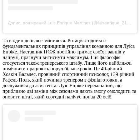
Допис, поширений Luis Enrique Martinez (@luisenrique_2121)
Та в один день все змінилося. Ротація є одним із
фундаментальних принципів управління командою для Луїса
Енріке. Наставник ПСЖ постійно тримає своїх гравців у
напрузі, прагнучи витиснути максимум. І ця філософія
стосується також тренерського штабу. Лише його найближчі
помічники працюють поруч більше років. Це 49-річний
Хоакін Вальдес, провідний спортивний психолог, і 39-річний
Рафель Поль, який починав тренером з фізпідготовки, а
дослужився до асистента. Луїс Енріке переконаний, що
приблизно дві заміни між сезонами дають змогу омолодити та
оновити штат, який сьогодні налічує понад 20 осіб.