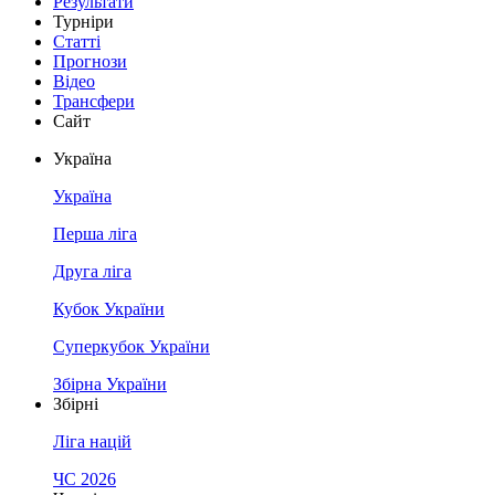
Результати
Турніри
Статті
Прогнози
Відео
Трансфери
Сайт
Україна
Україна
Перша ліга
Друга ліга
Кубок України
Суперкубок України
Збірна України
Збірні
Ліга націй
ЧС 2026