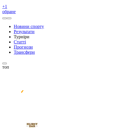
+
1
обране
Новини спорту
Результати
Турніри
Статті
Прогнози
Трансфери
топ