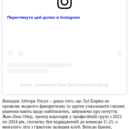
Переглянути цей допис в Instagram
Допис, поширений Paris Saint-Germain (@psg)
Випадок Айтора Унсуе – доказ того, що Луї Енріке не
проявляє жодного фаворитизму та здатен ухвалювати сміливі
рішення навіть щодо найближчих, забуваючи про почуття.
Жан-Люк Обер, тренер воротарів у професійній групі з 2022
по 2024 рік, спочатку був відряджений до команди U-21, а
минулого літа з гіркотою залишив клуб. Венсан Брюне,