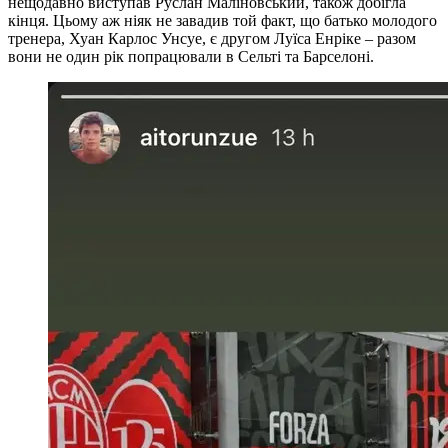
нещодавно виступав Руслан Маліновський, також добігла
кінця. Цьому аж ніяк не завадив той факт, що батько молодого
тренера, Хуан Карлос Унсуе, є другом Луїса Енріке – разом
вони не один рік попрацювали в Сельті та Барселоні.