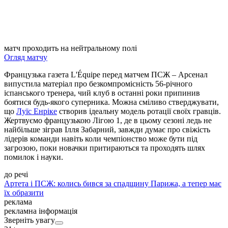
матч проходить на нейтральному полі
Огляд матчу
Французька газета L'Équipe перед матчем ПСЖ – Арсенал
випустила матеріал про безкомпромісність 56-річного
іспанського тренера, чий клуб в останні роки припинив
боятися будь-якого суперника. Можна сміливо стверджувати,
що
Луїс Енріке
створив ідеальну модель ротації своїх гравців.
Жертвуємо французькою Лігою 1, де в цьому сезоні ледь не
найбільше зіграв Ілля Забарний, завжди думає про свіжість
лідерів команди навіть коли чемпіонство може бути під
загрозою, поки новачки притираються та проходять шлях
помилок і науки.
до речі
Артета і ПСЖ: колись бився за спадщину Парижа, а тепер має
їх образити
реклама
рекламна інформація
Зверніть увагу