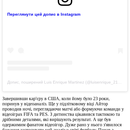
Переглянути цей допис в Instagram
Допис, поширений Luis Enrique Martinez (@luisenrique_2121)
Завершивши кар'єру в США, коли йому було 23 роки,
поринув у відеоаналіз. Ще у підлітковому віці Айтор
проводив ночі, переглядаючи матчі або формуючи команди у
відеоіграх FIFA та PES. З дитинства цікавився тактикою та
дрібними деталями, які вирішують результат. А ще був
одержимим фанатом відеоігор. Дуже рано у нього з'явилося
бажання застосувати цей аналіз у світі футболу. Почав з