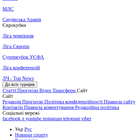
МЛС
Саудівська Аравія
Єврокубки
Ліга чемпіонів
Ліга Європи
Суперкубок УЄФА
Ліга конференцій
ЛЧ - Top News
До всіх турнірів
Статті
Прогнози
Відео
Трансфери
Сайт
Сайт
Редакція
Прогнози
Політика конфіденційності
Правила сайту
Контакти
Правила коментування
Редакційна політика
Соціальні мережі
facebook
x
youtube
instagram
telegram
viber
Укр
Рус
Новини спорту