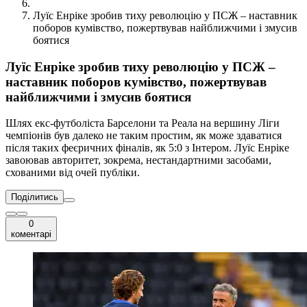
Луїс Енріке зробив тиху революцію у ПСЖ – наставник
поборов кумівство, пожертвував найближчими і змусив
боятися
Луїс Енріке зробив тиху революцію у ПСЖ –
наставник поборов кумівство, пожертвував
найближчими і змусив боятися
Шлях екс-футболіста Барселони та Реала на вершину Ліги
чемпіонів був далеко не таким простим, як може здаватися
після таких феєричних фіналів, як 5:0 з Інтером. Луїс Енріке
завоював авторитет, зокрема, нестандартними засобами,
схованими від очей публіки.
Поділитись
0
коментарі