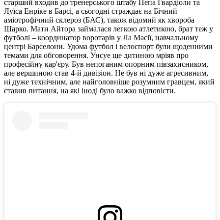
старший входив до тренерського штабу Пепа Гвардіоли та
Луїса Енріке в Барсі, а сьогодні страждає на Бічний
аміотрофічний склероз (БАС), також відомий як хвороба
Шарко. Мати Айтора займалася легкою атлетикою, брат теж у
футболі – координатор воротарів у Ла Масії, навчальному
центрі Барселони. Удома футбол і велоспорт були щоденними
темами для обговорення. Унсуе ще дитиною мріяв про
професійну кар'єру. Був непоганим опорним півзахисником,
але вершиною став 4-й дивізіон. Не був ні дуже агресивним,
ні дуже технічним, але найголовніше розумним гравцем, який
ставив питання, на які іноді було важко відповісти.