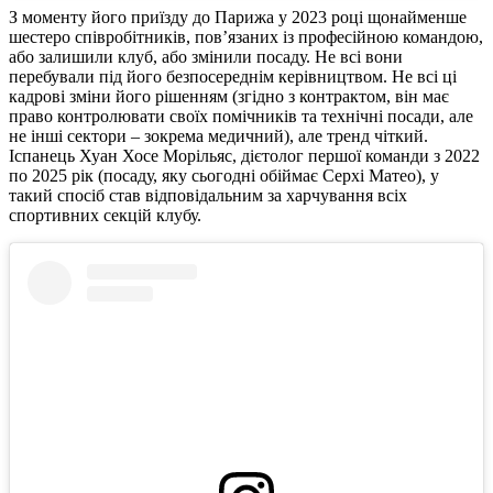
З моменту його приїзду до Парижа у 2023 році щонайменше
шестеро співробітників, пов’язаних із професійною командою,
або залишили клуб, або змінили посаду. Не всі вони
перебували під його безпосереднім керівництвом. Не всі ці
кадрові зміни його рішенням (згідно з контрактом, він має
право контролювати своїх помічників та технічні посади, але
не інші сектори – зокрема медичний), але тренд чіткий.
Іспанець Хуан Хосе Морільяс, дієтолог першої команди з 2022
по 2025 рік (посаду, яку сьогодні обіймає Серхі Матео), у
такий спосіб став відповідальним за харчування всіх
спортивних секцій клубу.