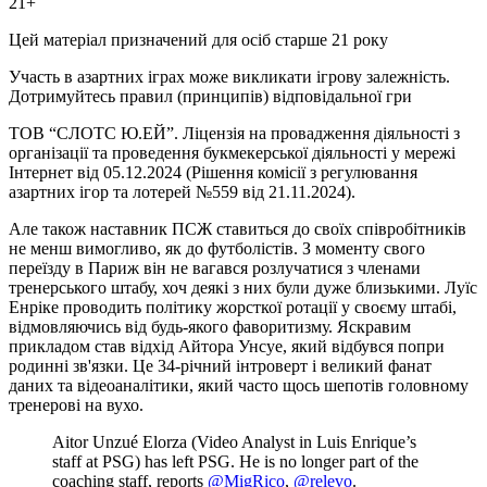
21+
Цей матеріал призначений для осіб старше 21 року
Участь в азартних іграх може викликати ігрову залежність.
Дотримуйтесь правил (принципів) відповідальної гри
ТОВ “СЛОТС Ю.ЕЙ”. Ліцензія на провадження діяльності з
організації та проведення букмекерської діяльності у мережі
Інтернет від 05.12.2024 (Рішення комісії з регулювання
азартних ігор та лотерей №559 від 21.11.2024).
Але також наставник ПСЖ ставиться до своїх співробітників
не менш вимогливо, як до футболістів. З моменту свого
переїзду в Париж він не вагався розлучатися з членами
тренерського штабу, хоч деякі з них були дуже близькими. Луїс
Енріке проводить політику жорсткої ротації у своєму штабі,
відмовляючись від будь-якого фаворитизму. Яскравим
прикладом став відхід Айтора Унсуе, який відбувся попри
родинні зв'язки. Це 34-річний інтроверт і великий фанат
даних та відеоаналітики, який часто щось шепотів головному
тренерові на вухо.
Aitor Unzué Elorza (Video Analyst in Luis Enrique’s
staff at PSG) has left PSG. He is no longer part of the
coaching staff, reports
@MigRico
,
@relevo
.