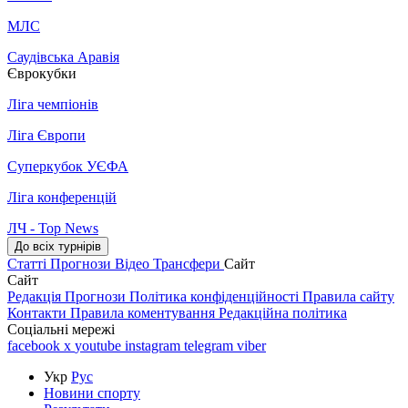
МЛС
Саудівська Аравія
Єврокубки
Ліга чемпіонів
Ліга Європи
Суперкубок УЄФА
Ліга конференцій
ЛЧ - Top News
До всіх турнірів
Статті
Прогнози
Відео
Трансфери
Сайт
Сайт
Редакція
Прогнози
Політика конфіденційності
Правила сайту
Контакти
Правила коментування
Редакційна політика
Соціальні мережі
facebook
x
youtube
instagram
telegram
viber
Укр
Рус
Новини спорту