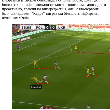
Впоратись із тиском Олександру було непросто, хоча і до
інших захисників виникали питання – вони намагалися діяти
проактивно, граючи на випередження, але "бяло-червоні"
були швидшими. "Кадра" вигравала більшість підбирань і
нічийних м'ячів.