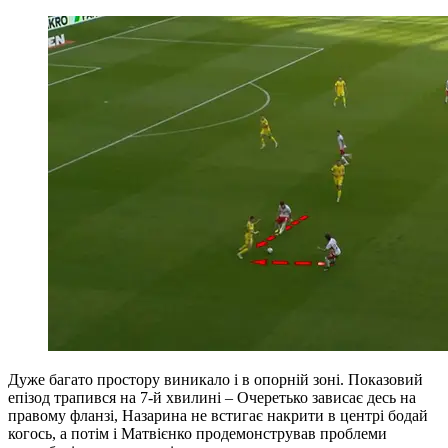
Дуже багато простору виникало і в опорній зоні. Показовий
епізод трапився на 7-й хвилині – Очеретько зависає десь на
правому фланзі, Назарина не встигає накрити в центрі бодай
когось, а потім і Матвієнко продемонстрував проблеми