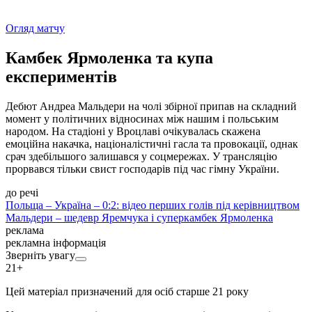
Огляд матчу
Камбек Ярмоленка та купа
експериментів
Дебют Андреа Мальдери на чолі збірної припав на складний
момент у політичних відносинах між нашим і польським
народом. На стадіоні у Вроцлаві очікувалась скажена
емоційна накачка, націоналістичні гасла та провокації, однак
срач здебільшого залишався у соцмережах. У трансляцію
прорвався тільки свист господарів під час гімну України.
до речі
Польща – Україна – 0:2: відео перших голів під керівництвом
Мальдери – шедевр Яремчука і суперкамбек Ярмоленка
реклама
рекламна інформація
Зверніть увагу
21+
Цей матеріал призначений для осіб старше 21 року