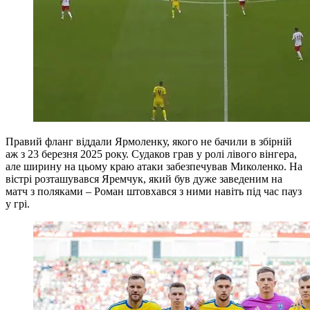
Правий фланг віддали Ярмоленку, якого не бачили в збірній
аж з 23 березня 2025 року. Судаков грав у ролі лівого вінгера,
але ширину на цьому краю атаки забезпечував Миколенко. На
вістрі розташувався Яремчук, який був дуже заведеним на
матч з поляками – Роман штовхався з ними навіть під час пауз
у грі.