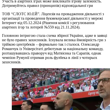
Участь в азартних іграх може викликати ігрову залежність.
Дотримуйтесь правил (принципів) відповідальної гри
ТОВ “СЛОТС Ю.ЕЙ”. Ліцензія на провадження діяльності з
організації та проведення букмекерської діяльності у мережі
Інтернет від 05.12.2024 (Рішення комісії з регулювання
азартних ігор та лотерей №559 від 21.11.2024).
Головною інтригою стала схема збірної України, адже в заявці
не було правих захисників. Існувала велика ймовірність гри з
трійкою центрбеків – формально так і сталося. Олександр
Романчук із Універсітаті дебютував за національну команду,
розташувавшись праворуч від Матвієнка та Сарапія, однак
чемпіон Румунії отримав роль фулбека в лінії з чотирьох
захисників.