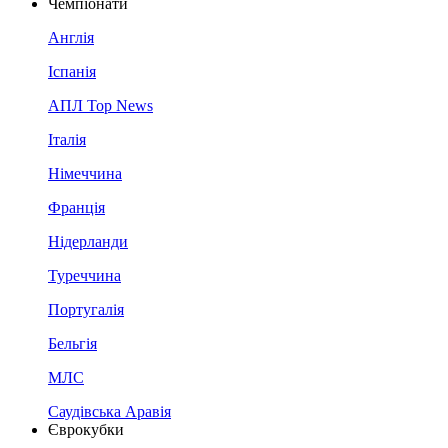
Чемпіонати
Англія
Іспанія
АПЛ Top News
Італія
Німеччина
Франція
Нідерланди
Туреччина
Португалія
Бельгія
МЛС
Саудівська Аравія
Єврокубки