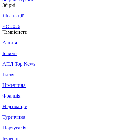
Збірні
Ліга націй
ЧС 2026
Чемпіонати
Англія
Іспанія
АПЛ Top News
Італія
Німеччина
Франція
Нідерланди
Туреччина
Португалія
Бельгія