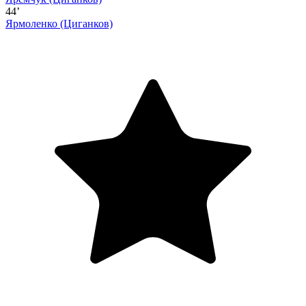
44’
Ярмоленко
(Циганков)