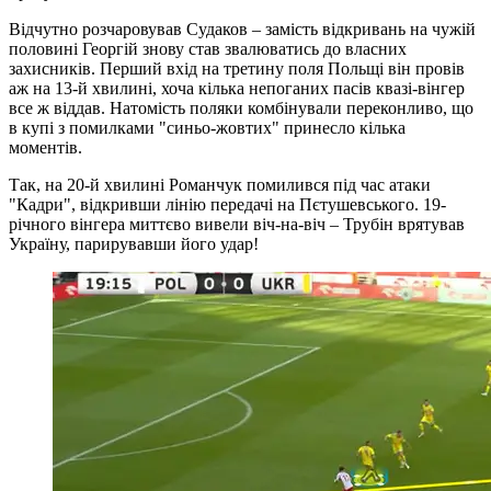
Відчутно розчаровував Судаков – замість відкривань на чужій
половині Георгій знову став звалюватись до власних
захисників. Перший вхід на третину поля Польщі він провів
аж на 13-й хвилині, хоча кілька непоганих пасів квазі-вінгер
все ж віддав. Натомість поляки комбінували переконливо, що
в купі з помилками "синьо-жовтих" принесло кілька
моментів.
Так, на 20-й хвилині Романчук помилився під час атаки
"Кадри", відкривши лінію передачі на Пєтушевського. 19-
річного вінгера миттєво вивели віч-на-віч – Трубін врятував
Україну, парирувавши його удар!