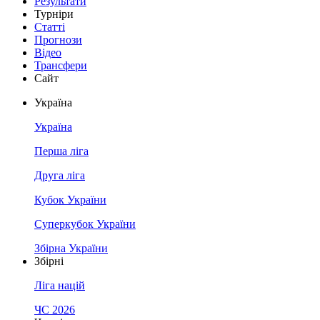
Результати
Турніри
Статті
Прогнози
Відео
Трансфери
Сайт
Україна
Україна
Перша ліга
Друга ліга
Кубок України
Суперкубок України
Збірна України
Збірні
Ліга націй
ЧС 2026