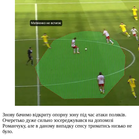
Знову бачимо відкриту опорну зону під час атаки поляків.
Очеретько дуже сильно зосереджувався на допомозі
Романчуку, але в даному випадку сенсу триматись низько не
було.