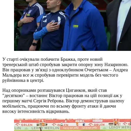
У старті очікували побачити Бражка, проте новий
тренерський штаб спробував закрити опорну зону Назариною.
Він працював у зв'язці з одноклубником Очеретьком – Андреа
Мальдера все ж спробував перевірити модель без чистого
руйнівника в центрі.
Над опорниками розташувався Циганков, який став
"десяткою" – востаннє Віктор працював на цій позиції аж у
першому матчі Сергія Реброва. Віктор демонстрував шалену
мобільність, працюючи по всьому фронту атаки й даючи
високу інтенсивність відкривань.