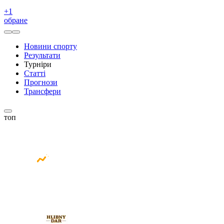
+
1
обране
Новини спорту
Результати
Турніри
Статті
Прогнози
Трансфери
топ