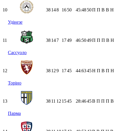
10
38
14
8
16
50
45:48
50
П
П
В
В
Н
Удінезе
11
38
14
7
17
49
46:50
49
П
П
П
В
Н
Сассуоло
12
38
12
9
17
45
44:63
45
Н
П
В
П
Н
Торіно
13
38
11
12
15
45
28:46
45
В
П
П
П
В
Парма