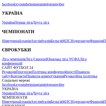
facebook
x
youtube
instagram
telegram
viber
УКРАЇНА
Україна
Перша ліга
Друга ліга
ЧЕМПІОНАТИ
Німеччина
Іспанія
Англія
Італія
Бельгія
МЛС
Нідерланди
Франція
П
ЄВРОКУБКИ
Ліга чемпіонів
Ліга Європи
Юнацька ліга УЄФА
Ліга
конференцій
САЙТ ФУТБОЛ 24
Редакція
Прогнози
Політика конфіденційності
Правила
сайту
Контакти
Правила коментування
Редакційна політика
Соціальні мережі
facebook
x
youtube
instagram
telegram
viber
УКРАЇНА
Україна
Перша ліга
Друга ліга
ЧЕМПІОНАТИ
Німеччина
Іспанія
Англія
Італія
Бельгія
МЛС
Нідерланди
Франція
П
ЄВРОКУБКИ