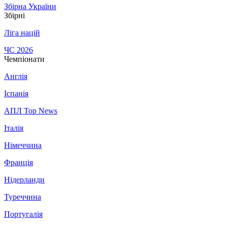
Збірна України
Збірні
Ліга націй
ЧС 2026
Чемпіонати
Англія
Іспанія
АПЛ Top News
Італія
Німеччина
Франція
Нідерланди
Туреччина
Португалія