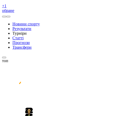
+
1
обране
Новини спорту
Результати
Турніри
Статті
Прогнози
Трансфери
топ