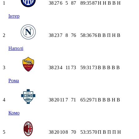
1
38
27
6
5
87
89:35
87
Н
Н
В
В
Н
Інтер
2
38
23
7
8
76
58:36
76
В
В
П
Н
В
Наполі
3
38
23
4
11
73
59:31
73
В
В
В
В
В
Рома
4
38
20
11
7
71
65:29
71
В
В
В
Н
В
Комо
5
38
20
10
8
70
53:35
70
П
В
П
П
Н