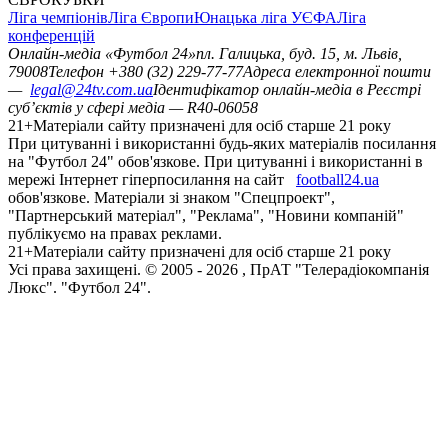
Ліга чемпіонів
Ліга Європи
Юнацька ліга УЄФА
Ліга
конференцій
Онлайн-медіа «Футбол 24»
пл. Галицька, буд. 15, м. Львів,
79008
Телефон +380 (32) 229-77-77
Адреса електронної пошти
—
legal@24tv.com.ua
Ідентифікатор онлайн-медіа в Реєстрі
суб’єктів у сфері медіа — R40-06058
21+
Матеріали сайту призначені для осіб старше 21 року
При цитуванні і використанні будь-яких матеріалів посилання
на "Футбол 24" обов'язкове. При цитуванні і використанні в
мережі Інтернет гіперпосилання на сайт
football24.ua
обов'язкове. Матеріали зі знаком "Спецпроект",
"Партнерський матеріал", "Реклама", "Новини компаній"
публікуємо на правах реклами.
21+
Матеріали сайту призначені для осіб старше 21 року
Усi права захищенi. © 2005 -
2026
, ПрАТ "Телерадіокомпанія
Люкс". "Футбол 24".