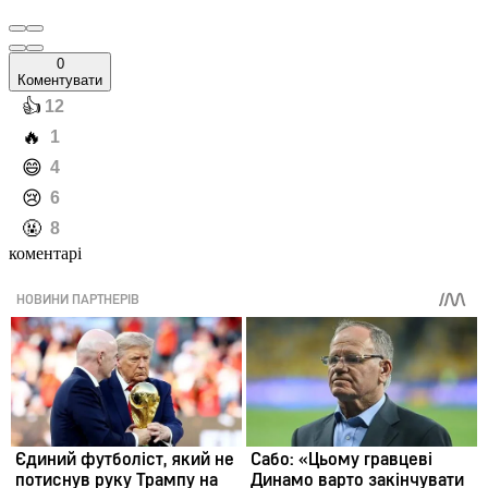
0
Коментувати
️👍
12
️🔥
1
️😄
4
️😢
6
️🤬
8
коментарі