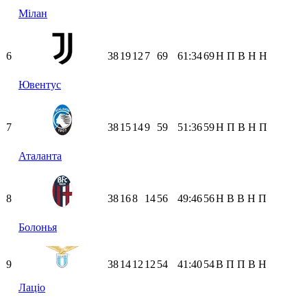
Мілан
6
38
19
12
7
69
61:34
69
Н
П
В
Н
Н
Ювентус
7
38
15
14
9
59
51:36
59
Н
П
В
Н
П
Аталанта
8
38
16
8
14
56
49:46
56
Н
В
В
Н
П
Болонья
9
38
14
12
12
54
41:40
54
В
П
П
В
Н
Лаціо