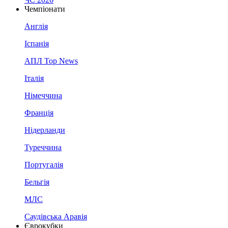
Чемпіонати
Англія
Іспанія
АПЛ Top News
Італія
Німеччина
Франція
Нідерланди
Туреччина
Португалія
Бельгія
МЛС
Саудівська Аравія
Єврокубки