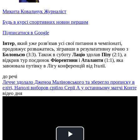
Микита Ковальчук
Журналіст
Будь в курсі спортивних новин першим
Підписатися в Google
Інтер
, який уже розв'язав усі свої питання в чемпіонаті,
продовжує розважатись, зігравши в результативну нічию з
Болоньєю
(3:3). Також в суботу
Лаціо
здолав
Пізу
(2:1), а
відкрив тур поєдинок
Фіорентини
і
Аталанти
(1:1), яка
завоювала путівку в Лігу конференцій від Італії.
до речі
Лечче здолало Дженоа Маліновського та зберегло прописку в
еліті, Наполі виборов срібло Серії А у останньому матчі Конте
відео дня