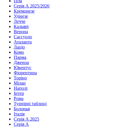
Піза
Серія А 2025/2026
Кремонезе
Удінезе
Лечче
Кальярі
Верона
Сассуоло
Аталанта
Лаціо
Комо
Парма
Дженоа
Ювентус
Фіорентина
Торіно
Мілан
Наполі
Інтер
Рома
Турнірні таблиці
Болонья
Італія
Серія А 2025
Серія А