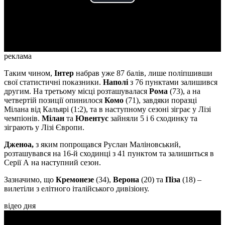
Play
Video
реклама
Таким чином,
Інтер
набрав уже 87 балів, лише поліпшивши
свої статистичні показники.
Наполі
з 76 пунктами залишився
другим. На третьому місці розташувалася
Рома
(73),
а
на
четвертій позиції опинилося
Комо
(71), завдяки поразці
Мілана від Кальярі (1:2), та в наступному сезоні зіграє у Лізі
чемпіонів.
Мілан
та
Ювентус
зайняли 5 і 6 сходинку та
зіграють у Лізі Європи.
Дженоа,
з яким попрощався Руслан Маліновський,
розташувався на 16-й сходинці з 41 пунктом та залишиться в
Серії А на наступний сезон.
Зазначимо, що
Кремонезе
(34),
Верона
(20) та
Піза
(18) –
вилетіли з елітного італійського дивізіону.
відео дня