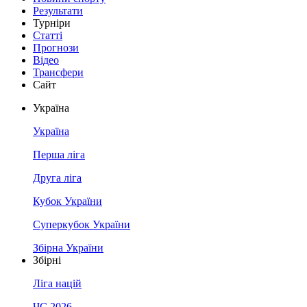
Результати
Турніри
Статті
Прогнози
Відео
Трансфери
Сайт
Україна
Україна
Перша ліга
Друга ліга
Кубок України
Суперкубок України
Збірна України
Збірні
Ліга націй
ЧС 2026