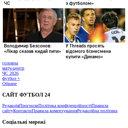
головна
матч-центр
ЧС 2026
футбол +
Обране
САЙТ ФУТБОЛ 24
Редакція
Прогнози
Політика конфіденційності
Правила
сайту
Контакти
Правила коментування
Редакційна політика
Соціальні мережі