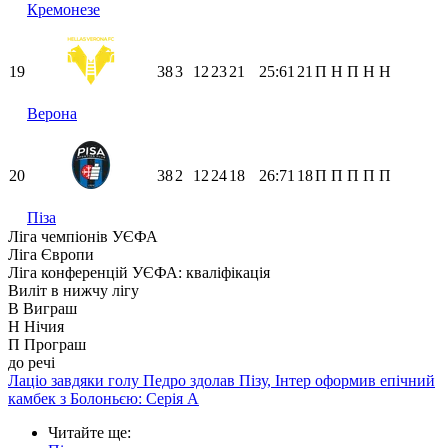
Кремонезе
19
38
3
12
23
21
25:61
21
П
Н
П
Н
Н
Верона
20
38
2
12
24
18
26:71
18
П
П
П
П
П
Піза
Ліга чемпіонів УЄФА
Ліга Європи
Ліга конференцій УЄФА: кваліфікація
Виліт в нижчу лігу
В
Виграш
Н
Нічия
П
Програш
до речі
Лаціо завдяки голу Педро здолав Пізу, Інтер оформив епічний
камбек з Болоньєю: Серія А
Читайте ще
: