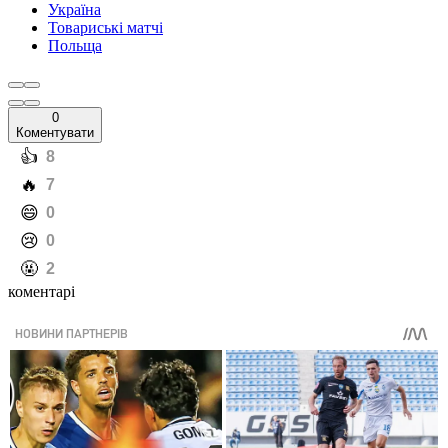
Україна
Товариські матчі
Польща
0
Коментувати
️👍
8
️🔥
7
️😄
0
️😢
0
️🤬
2
коментарі