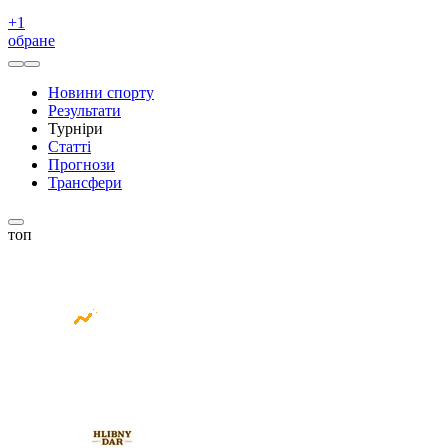
+
1
обране
Новини спорту
Результати
Турніри
Статті
Прогнози
Трансфери
топ