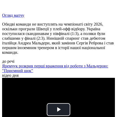
Огляд матчу
Обидві команди не виступлять на чемпіонаті світу 2026,
оскільки програли Швеції у плей-офф відбору. Україна
поступилася скандинавам у півфіналі (1:3), а поляки були
слабшими у фіналі (2:3). Нинішній спаринг став дебютом
італійця Андреа Мальдери, який замінив Сергія Реброва і став
першим іноземним тренером в історії нашої національної
команди.
до речі
Яремчук розкрив перші враження від роботи з Мальдерою:
"Приємний шок"
відео дня
Play