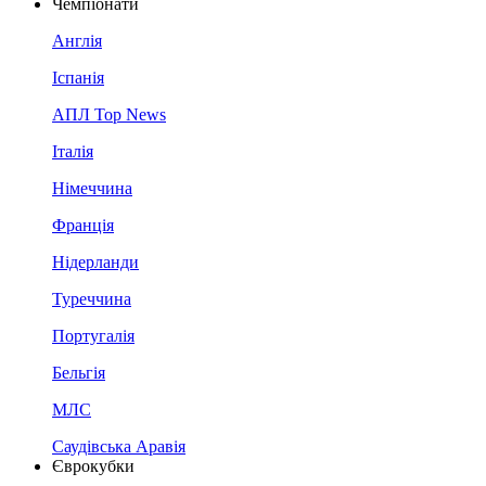
Чемпіонати
Англія
Іспанія
АПЛ Top News
Італія
Німеччина
Франція
Нідерланди
Туреччина
Португалія
Бельгія
МЛС
Саудівська Аравія
Єврокубки