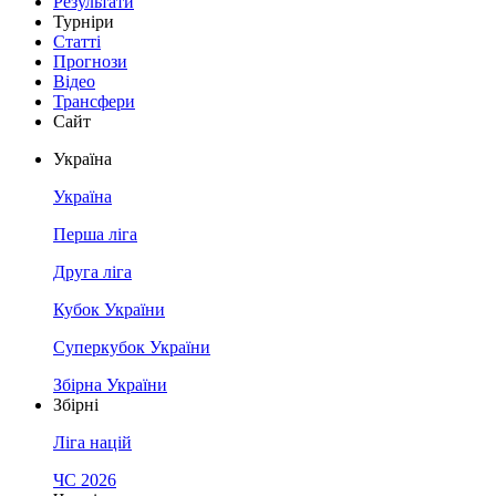
Результати
Турніри
Статті
Прогнози
Відео
Трансфери
Сайт
Україна
Україна
Перша ліга
Друга ліга
Кубок України
Суперкубок України
Збірна України
Збірні
Ліга націй
ЧС 2026