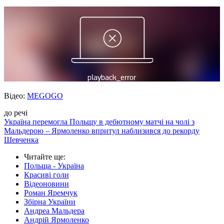
Відео:
MEGOGO
до речі
Україна перемогла Польщу в дебютному матчі на чолі з
Мальдерою – Ярмоленко впритул наблизився до рекорду
Шевченка
Читайте ще
:
Польща - Україна
Красиві голи
Відеоновини
Роман Яремчук
Збірна України
Андреа Мальдера
Андрій Ярмоленко