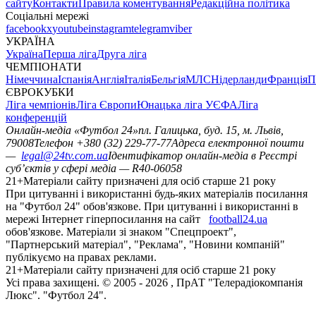
сайту
Контакти
Правила коментування
Редакційна політика
Соціальні мережі
facebook
x
youtube
instagram
telegram
viber
УКРАЇНА
Україна
Перша ліга
Друга ліга
ЧЕМПІОНАТИ
Німеччина
Іспанія
Англія
Італія
Бельгія
МЛС
Нідерланди
Франція
П
ЄВРОКУБКИ
Ліга чемпіонів
Ліга Європи
Юнацька ліга УЄФА
Ліга
конференцій
Онлайн-медіа «Футбол 24»
пл. Галицька, буд. 15, м. Львів,
79008
Телефон +380 (32) 229-77-77
Адреса електронної пошти
—
legal@24tv.com.ua
Ідентифікатор онлайн-медіа в Реєстрі
суб’єктів у сфері медіа — R40-06058
21+
Матеріали сайту призначені для осіб старше 21 року
При цитуванні і використанні будь-яких матеріалів посилання
на "Футбол 24" обов'язкове. При цитуванні і використанні в
мережі Інтернет гіперпосилання на сайт
football24.ua
обов'язкове. Матеріали зі знаком "Спецпроект",
"Партнерський матеріал", "Реклама", "Новини компаній"
публікуємо на правах реклами.
21+
Матеріали сайту призначені для осіб старше 21 року
Усi права захищенi. © 2005 -
2026
, ПрАТ "Телерадіокомпанія
Люкс". "Футбол 24".