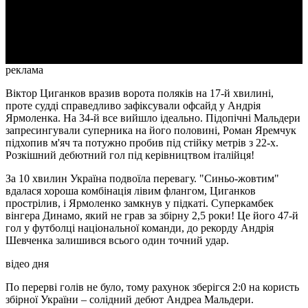
Video
реклама
Віктор Циганков вразив ворота поляків на 17-й хвилині,
проте судді справедливо зафіксували офсайд у Андрія
Ярмоленка. На 34-й все вийшло ідеально. Підопічні Мальдери
запресингували суперника на його половині, Роман Яремчук
підхопив м'яч та потужно пробив під стійку метрів з 22-х.
Розкішний дебютний гол під керівництвом італійця!
За 10 хвилин Україна подвоїла перевагу. "Синьо-жовтим"
вдалася хороша комбінація лівим флангом, Циганков
прострілив, і Ярмоленко замкнув у підкаті. Суперкамбек
вінгера Динамо, який не грав за збірну 2,5 роки! Це його 47-й
гол у футболці національної команди, до рекорду Андрія
Шевченка залишився всього один точний удар.
відео дня
По перерві голів не було, тому рахунок зберігся 2:0 на користь
збірної України – солідний дебют Андреа Мальдери.