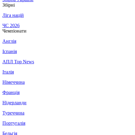
Збірні
Ліга націй
ЧС 2026
Чемпіонати
Англія
Іспанія
АПЛ Top News
Італія
Німеччина
Франція
Нідерланди
Туреччина
Португалія
Бельгія