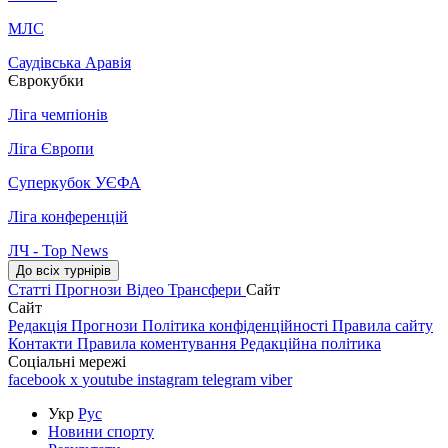
МЛС
Саудівська Аравія
Єврокубки
Ліга чемпіонів
Ліга Європи
Суперкубок УЄФА
Ліга конференцій
ЛЧ - Top News
До всіх турнірів
Статті
Прогнози
Відео
Трансфери
Сайт
Сайт
Редакція
Прогнози
Політика конфіденційності
Правила сайту
Контакти
Правила коментування
Редакційна політика
Соціальні мережі
facebook
x
youtube
instagram
telegram
viber
Укр
Рус
Новини спорту