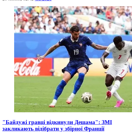
"Байдужі гравці відкинули Дешама": ЗМІ
закликають відібрати у збірної Франції