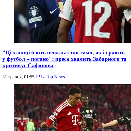
"Ці хлопці б'ють пенальті так само, як і грають
у футбол – погано": преса хвалить Забарного та
критикує Сафонова
31 травня, 01:55
ЛЧ - Top News