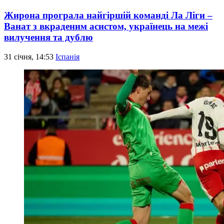
Жирона програла найгіршій команді Ла Ліги –
Ванат з вкраденим асистом, українець на межі
вилучення та дублю
31 січня, 14:53
Іспанія