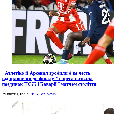
"Атлетіко й Арсенал зробили б їм честь,
відправивши до фіналу!": преса назвала
поєдинок ПСЖ і Баварії "матчем століття"
29 квітня, 05:15
ЛЧ - Top News