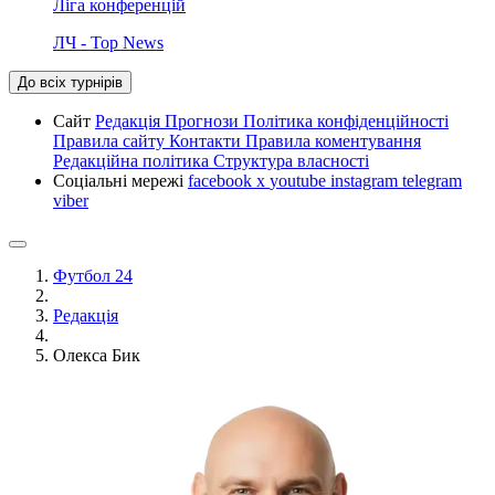
Ліга конференцій
ЛЧ - Top News
До всіх турнірів
Сайт
Редакція
Прогнози
Політика конфіденційності
Правила сайту
Контакти
Правила коментування
Редакційна політика
Структура власності
Соціальні мережі
facebook
x
youtube
instagram
telegram
viber
Футбол 24
Редакція
Олекса Бик