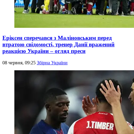
Еріксен сперечався з Маліновським перед
втратою свідомості, тренер Данії вражений
реакцією України – огляд преси
08 червня, 09:25
Збірна України