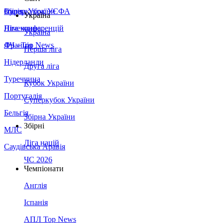
Збірна України
Італія
Суперкубок УЄФА
Україна
Німеччина
Ліга конференцій
Україна
Франція
ЛЧ - Top News
Перша ліга
Нідерланди
Друга ліга
Туреччина
Кубок України
Португалія
Суперкубок України
Бельгія
Збірна України
Збірні
МЛС
Ліга націй
Саудівська Аравія
ЧС 2026
Чемпіонати
Англія
Іспанія
АПЛ Top News