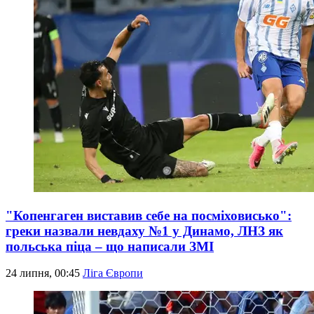
"Копенгаген виставив себе на посміховисько":
греки назвали невдаху №1 у Динамо, ЛНЗ як
польська піца – що написали ЗМІ
24 липня, 00:45
Ліга Європи