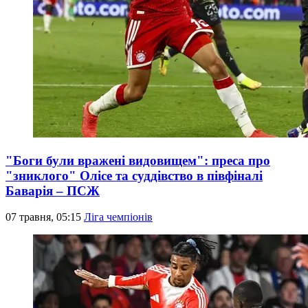
"Боги були вражені видовищем": преса про
"зниклого" Олісе та суддівство в півфіналі
Баварія – ПСЖ
07 травня, 05:15
Ліга чемпіонів