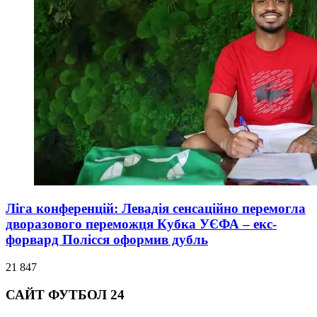
Ліга конференцій: Левадія сенсаційно перемогла
дворазового переможця Кубка УЄФА – екс-
форвард Полісся оформив дубль
21 847
САЙТ ФУТБОЛ 24