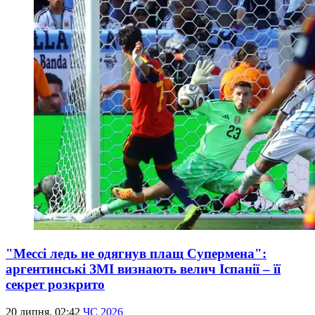
"Мессі ледь не одягнув плащ Супермена":
аргентинські ЗМІ визнають велич Іспанії – її
секрет розкрито
20 липня, 02:42
ЧС 2026