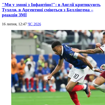
"Ми у змові з Інфантіно!": в Англії критикують
Тухеля, в Аргентині сміються з Беллінгема –
реакція ЗМІ
16 липня, 12:47
ЧС 2026