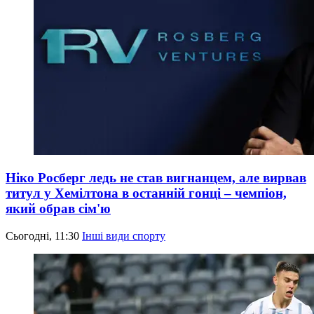
Ніко Росберг ледь не став вигнанцем, але вирвав
титул у Хемілтона в останній гонці – чемпіон,
який обрав сім'ю
Сьогодні, 11:30
Інші види спорту