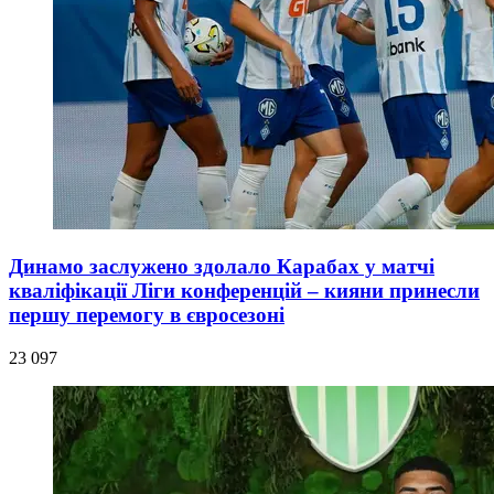
Динамо заслужено здолало Карабах у матчі
кваліфікації Ліги конференцій – кияни принесли
першу перемогу в євросезоні
23 097