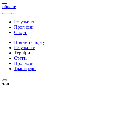
+
1
обране
Результати
Прогнози
Спорт
Новини спорту
Результати
Турніри
Статті
Прогнози
Трансфери
топ