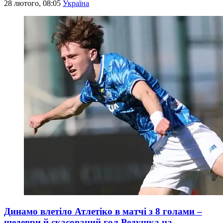
28 лютого, 08:05
Україна
Динамо влетіло Атлетіко в матчі з 8 голами –
шедеври й скасований гол Редушка на