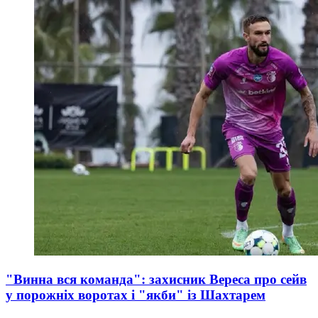
"Винна вся команда": захисник Вереса про сейв
у порожніх воротах і "якби" із Шахтарем