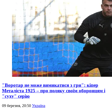
"Воротар не може вимикатися з гри": кіпер
Металіста 1925 – про подяку своїм оборонцям і
"суху" серію
09 березня, 20:50
Україна