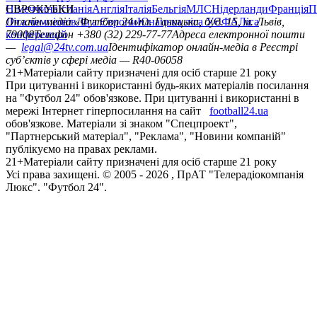
Німеччина
ЄВРОКУБКИ
Іспанія
Англія
Італія
Бельгія
МЛС
Нідерланди
Франція
П
Ліга чемпіонів
Онлайн-медіа «Футбол 24»
Ліга Європи
Юнацька ліга УЄФА
пл. Галицька, буд. 15, м. Львів,
Ліга
конференцій
79008
Телефон +380 (32) 229-77-77
Адреса електронної пошти
—
legal@24tv.com.ua
Ідентифікатор онлайн-медіа в Реєстрі
суб’єктів у сфері медіа — R40-06058
21+
Матеріали сайту призначені для осіб старше 21 року
При цитуванні і використанні будь-яких матеріалів посилання
на "Футбол 24" обов'язкове. При цитуванні і використанні в
мережі Інтернет гіперпосилання на сайт
football24.ua
обов'язкове. Матеріали зі знаком "Спецпроект",
"Партнерський матеріал", "Реклама", "Новини компаній"
публікуємо на правах реклами.
21+
Матеріали сайту призначені для осіб старше 21 року
Усi права захищенi. © 2005 -
2026
, ПрАТ "Телерадіокомпанія
Люкс". "Футбол 24".