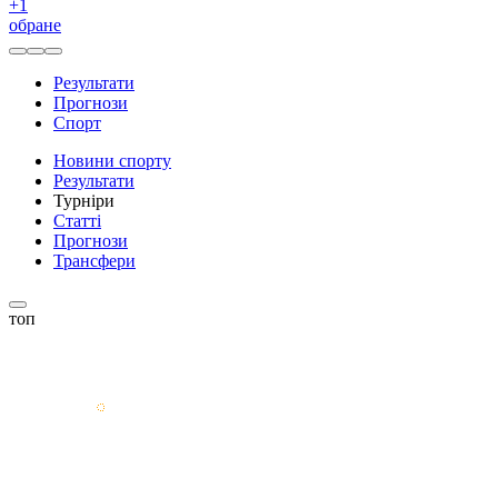
+
1
обране
Результати
Прогнози
Спорт
Новини спорту
Результати
Турніри
Статті
Прогнози
Трансфери
топ