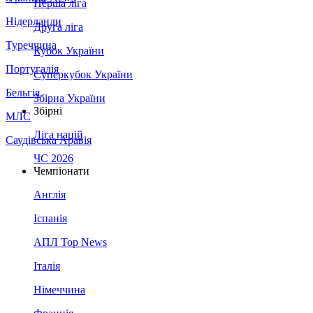
Перша ліга
Нідерланди
Друга ліга
Туреччина
Кубок України
Португалія
Суперкубок України
Бельгія
Збірна України
Збірні
МЛС
Ліга націй
Саудівська Аравія
ЧС 2026
Чемпіонати
Англія
Іспанія
АПЛ Top News
Італія
Німеччина