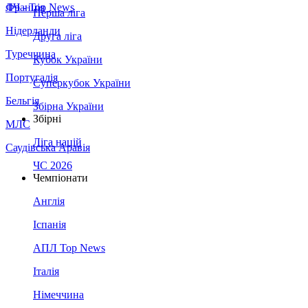
Франція
ЛЧ - Top News
Перша ліга
Нідерланди
Друга ліга
Туреччина
Кубок України
Португалія
Суперкубок України
Бельгія
Збірна України
Збірні
МЛС
Ліга націй
Саудівська Аравія
ЧС 2026
Чемпіонати
Англія
Іспанія
АПЛ Top News
Італія
Німеччина