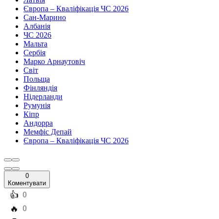
Європа – Кваліфікація ЧС 2026
Сан-Марино
Албанія
ЧС 2026
Мальта
Сербія
Марко Арнаутовіч
Світ
Польща
Фінляндія
Нідерланди
Румунія
Кіпр
Андорра
Мемфіс Депай
Європа – Кваліфікація ЧС 2026
0
Коментувати
️👍
0
️🔥
0