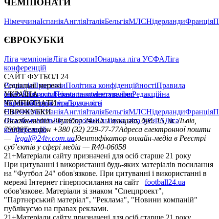
ЧЕМПІОНАТИ
Німеччина
Іспанія
Англія
Італія
Бельгія
МЛС
Нідерланди
Франція
П
ЄВРОКУБКИ
Ліга чемпіонів
Ліга Європи
Юнацька ліга УЄФА
Ліга
конференцій
САЙТ ФУТБОЛ 24
Редакція
Соціальні мережі
Прогнози
Політика конфіденційності
Правила
сайту
facebook
УКРАЇНА
Контакти
x
youtube
Правила коментування
instagram
telegram
viber
Редакційна
політика
Україна
ЧЕМПІОНАТИ
Перша ліга
Структура власності
Друга ліга
Німеччина
ЄВРОКУБКИ
Іспанія
Англія
Італія
Бельгія
МЛС
Нідерланди
Франція
П
Ліга чемпіонів
Онлайн-медіа «Футбол 24»
Ліга Європи
Юнацька ліга УЄФА
пл. Галицька, буд. 15, м. Львів,
Ліга
конференцій
79008
Телефон +380 (32) 229-77-77
Адреса електронної пошти
—
legal@24tv.com.ua
Ідентифікатор онлайн-медіа в Реєстрі
суб’єктів у сфері медіа — R40-06058
21+
Матеріали сайту призначені для осіб старше 21 року
При цитуванні і використанні будь-яких матеріалів посилання
на "Футбол 24" обов'язкове. При цитуванні і використанні в
мережі Інтернет гіперпосилання на сайт
football24.ua
обов'язкове. Матеріали зі знаком "Спецпроект",
"Партнерський матеріал", "Реклама", "Новини компаній"
публікуємо на правах реклами.
21+
Матеріали сайту призначені для осіб старше 21 року