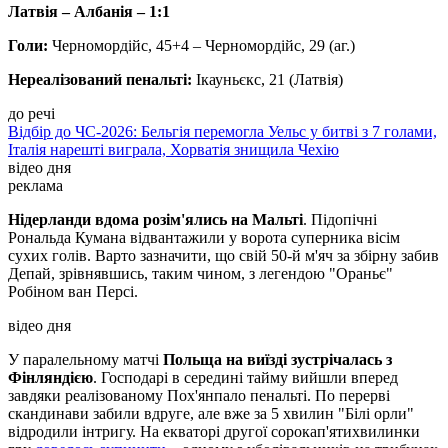
Латвія – Албанія – 1:1
Голи:
Черномордійс, 45+4 – Черномордійс, 29 (аг.)
Нереалізований пенальті:
Ікауньєкс, 21 (Латвія)
до речі
Відбір до ЧС-2026: Бельгія перемогла Уельс у битві з 7 голами,
Італія нарешті виграла, Хорватія знищила Чехію
відео дня
реклама
Нідерланди вдома розім'ялись на Мальті
. Підопічні
Рональда Кумана відвантажили у ворота суперника вісім
сухих голів. Варто зазначити, що свій 50-й м'яч за збірну забив
Депай, зрівнявшись, таким чином, з легендою "Ораньє"
Робіном ван Персі.
відео дня
У паралельному матчі
Польща на виїзді зустрічалась з
Фінляндією
. Господарі в середині тайму вийшли вперед
завдяки реалізованому Пох'янпало пенальті. По перерві
скандинави забили вдруге, але вже за 5 хвилин "Білі орли"
відродили інтригу. На екваторі другої сорокап'ятихвилинки