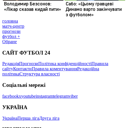
головна
матч-центр
прогнози
футбол +
Обране
САЙТ ФУТБОЛ 24
Редакція
Прогнози
Політика конфіденційності
Правила
сайту
Контакти
Правила коментування
Редакційна
політика
Структура власності
Соціальні мережі
facebook
x
youtube
instagram
telegram
viber
УКРАЇНА
Україна
Перша ліга
Друга ліга