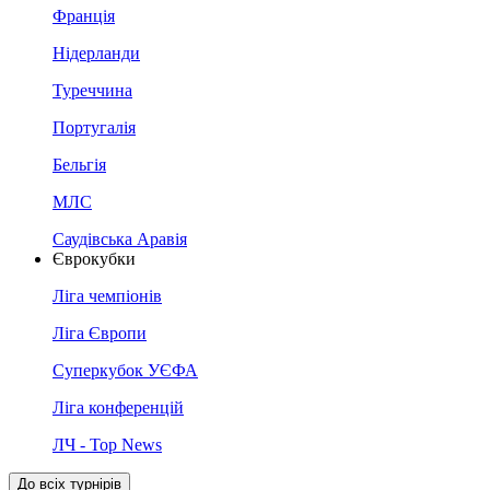
Франція
Нідерланди
Туреччина
Португалія
Бельгія
МЛС
Саудівська Аравія
Єврокубки
Ліга чемпіонів
Ліга Європи
Суперкубок УЄФА
Ліга конференцій
ЛЧ - Top News
До всіх турнірів