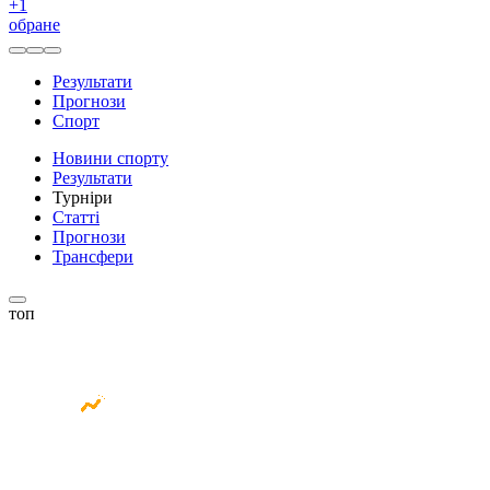
+
1
обране
Результати
Прогнози
Спорт
Новини спорту
Результати
Турніри
Статті
Прогнози
Трансфери
топ