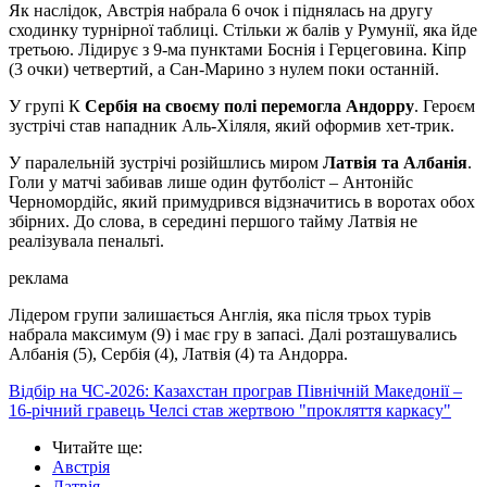
Як наслідок, Австрія набрала 6 очок і піднялась на другу
сходинку турнірної таблиці. Стільки ж балів у Румунії, яка йде
третьою. Лідирує з 9-ма пунктами Боснія і Герцеговина. Кіпр
(3 очки) четвертий, а Сан-Марино з нулем поки останній.
У групі К
Сербія на своєму полі перемогла Андорру
. Героєм
зустрічі став нападник Аль-Хіляля, який оформив хет-трик.
У паралельній зустрічі розійшлись миром
Латвія та Албанія
.
Голи у матчі забивав лише один футболіст – Антонійс
Черномордійс, який примудрився відзначитись в воротах обох
збірних. До слова, в середині першого тайму Латвія не
реалізувала пенальті.
реклама
Лідером групи залишається Англія, яка після трьох турів
набрала максимум (9) і має гру в запасі. Далі розташувались
Албанія (5), Сербія (4), Латвія (4) та Андорра.
Відбір на ЧС-2026: Казахстан програв Північній Македонії –
16-річний гравець Челсі став жертвою "прокляття каркасу"
Читайте ще
:
Австрія
Латвія