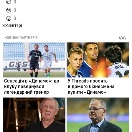
️😄
0
️😢
0
️🤬
0
коментарі