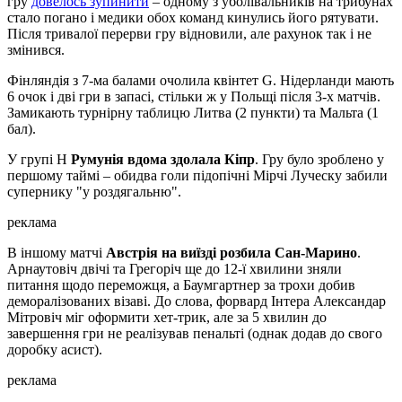
гру
довелось зупинити
– одному з уболівальників на трибунах
стало погано і медики обох команд кинулись його рятувати.
Після тривалої перерви гру відновили, але рахунок так і не
змінився.
Фінляндія з 7-ма балами очолила квінтет G. Нідерланди мають
6 очок і дві гри в запасі, стільки ж у Польщі після 3-х матчів.
Замикають турнірну таблицю Литва (2 пункти) та Мальта (1
бал).
У групі Н
Румунія вдома здолала Кіпр
. Гру було зроблено у
першому таймі – обидва голи підопічні Мірчі Луческу забили
супернику "у роздягальню".
реклама
В іншому матчі
Австрія на виїзді розбила Сан-Марино
.
Арнаутовіч двічі та Грегоріч ще до 12-ї хвилини зняли
питання щодо переможця, а Баумгартнер за трохи добив
деморалізованих візаві. До слова, форвард Інтера Александар
Мітровіч міг оформити хет-трик, але за 5 хвилин до
завершення гри не реалізував пенальті (однак додав до свого
доробку асист).
реклама