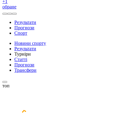
+
1
обране
Результати
Прогнози
Спорт
Новини спорту
Результати
Турніри
Статті
Прогнози
Трансфери
топ