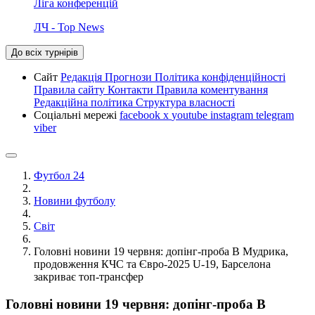
Ліга конференцій
ЛЧ - Top News
До всіх турнірів
Сайт
Редакція
Прогнози
Політика конфіденційності
Правила сайту
Контакти
Правила коментування
Редакційна політика
Структура власності
Соціальні мережі
facebook
x
youtube
instagram
telegram
viber
Футбол 24
Новини футболу
Світ
Головні новини 19 червня: допінг-проба B Мудрика,
продовження КЧС та Євро-2025 U-19, Барселона
закриває топ-трансфер
Головні новини 19 червня: допінг-проба B