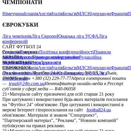
ЧЕМПІОНАТИ
Німеччина
Іспанія
Англія
Італія
Бельгія
МЛС
Нідерланди
Франція
П
ЄВРОКУБКИ
Ліга чемпіонів
Ліга Європи
Юнацька ліга УЄФА
Ліга
конференцій
САЙТ ФУТБОЛ 24
Редакція
Соціальні мережі
Прогнози
Політика конфіденційності
Правила
сайту
facebook
УКРАЇНА
Контакти
x
youtube
Правила коментування
instagram
telegram
viber
Редакційна
політика
Україна
ЧЕМПІОНАТИ
Перша ліга
Структура власності
Друга ліга
Німеччина
ЄВРОКУБКИ
Іспанія
Англія
Італія
Бельгія
МЛС
Нідерланди
Франція
П
Ліга чемпіонів
Онлайн-медіа «Футбол 24»
Ліга Європи
Юнацька ліга УЄФА
пл. Галицька, буд. 15, м. Львів,
Ліга
конференцій
79008
Телефон +380 (32) 229-77-77
Адреса електронної пошти
—
legal@24tv.com.ua
Ідентифікатор онлайн-медіа в Реєстрі
суб’єктів у сфері медіа — R40-06058
21+
Матеріали сайту призначені для осіб старше 21 року
При цитуванні і використанні будь-яких матеріалів посилання
на "Футбол 24" обов'язкове. При цитуванні і використанні в
мережі Інтернет гіперпосилання на сайт
football24.ua
обов'язкове. Матеріали зі знаком "Спецпроект",
"Партнерський матеріал", "Реклама", "Новини компаній"
публікуємо на правах реклами.
21+
Матеріали сайту призначені для осіб старше 21 року