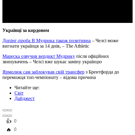
Video
Українці за кордоном
Допінг-проба B Мудрика також позитивна
– Челсі може
вигнати українця за 14 днів, – The Athletic
Мареска озвучив вердикт Мудрику
після офіційних
звинувачень – Челсі вже шукає заміну українцю
Ярмолюк сам заблокував свій трансфер
з Брентфорда до
переможця топ-чемпіонату – відома причина
Читайте ще
:
Світ
Дайджест
️👍
0
️🔥
0