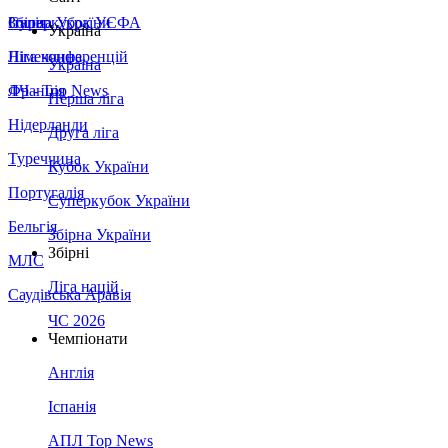
Збірна України
Італія
Суперкубок УЄФА
Україна
Німеччина
Ліга конференцій
Україна
Франція
ЛЧ - Top News
Перша ліга
Нідерланди
Друга ліга
Туреччина
Кубок України
Португалія
Суперкубок України
Бельгія
Збірна України
Збірні
МЛС
Ліга націй
Саудівська Аравія
ЧС 2026
Чемпіонати
Англія
Іспанія
АПЛ Top News