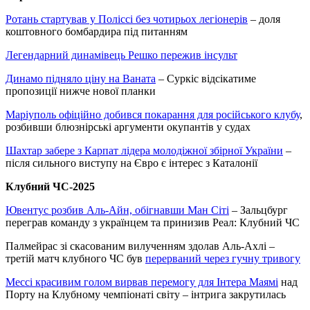
Ротань стартував у Поліссі без чотирьох легіонерів
– доля
коштовного бомбардира під питанням
Легендарний динамівець Решко пережив інсульт
Динамо підняло ціну на Ваната
– Суркіс відсікатиме
пропозиції нижче нової планки
Маріуполь офіційно добився покарання для російського клубу
,
розбивши блюзнірські аргументи окупантів у судах
Шахтар забере з Карпат лідера молодіжної збірної України
–
після сильного виступу на Євро є інтерес з Каталонії
Клубний ЧС-2025
Ювентус розбив Аль-Айн, обігнавши Ман Сіті
– Зальцбург
переграв команду з українцем та принизив Реал: Клубний ЧС
Палмейрас зі скасованим вилученням здолав Аль-Ахлі –
третій матч клубного ЧС був
перерваний через гучну тривогу
Мессі красивим голом вирвав перемогу для Інтера Маямі
над
Порту на Клубному чемпіонаті світу – інтрига закрутилась