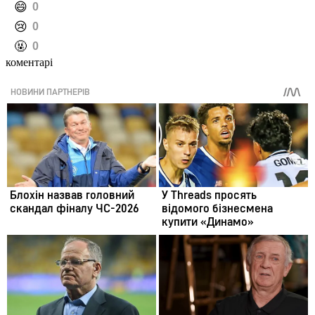
️😄
0
️😢
0
️🤬
0
коментарі