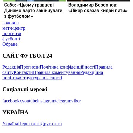
головна
матч-центр
прогнози
футбол +
Обране
САЙТ ФУТБОЛ 24
Редакція
Прогнози
Політика конфіденційності
Правила
сайту
Контакти
Правила коментування
Редакційна
політика
Структура власності
Соціальні мережі
facebook
x
youtube
instagram
telegram
viber
УКРАЇНА
Україна
Перша ліга
Друга ліга