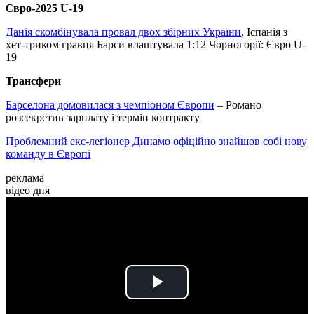
Євро-2025 U-19
Данія скомбінувала провал двох збірних України
, Іспанія з
хет-триком гравця Барси влаштувала 1:12 Чорногорії: Євро U-
19
Трансфери
Барселона домовилася з чемпіоном Європи
– Романо
розсекретив зарплату і термін контракту
Проблемний екс-легіонер Динамо офіційно знайшов собі нову
команду в Європі
реклама
відео дня
Play