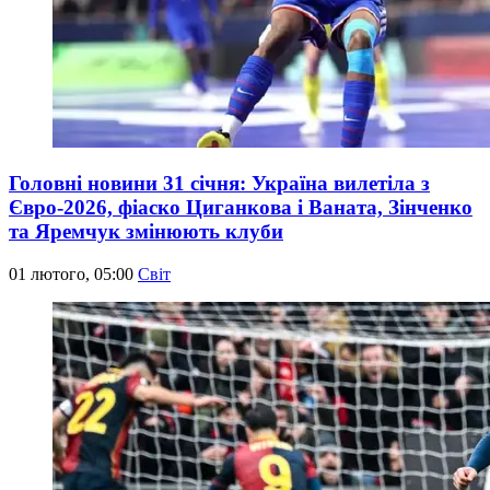
Головні новини 31 січня: Україна вилетіла з
Євро-2026, фіаско Циганкова і Ваната, Зінченко
та Яремчук змінюють клуби
01 лютого, 05:00
Світ