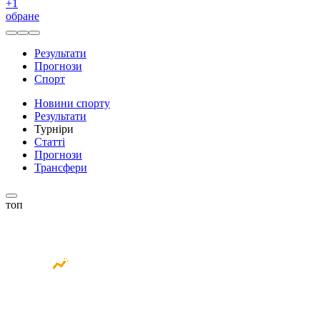
+
1
обране
Результати
Прогнози
Спорт
Новини спорту
Результати
Турніри
Статті
Прогнози
Трансфери
топ