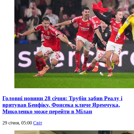
Головні новини 28 січня: Трубін забив Реалу і
врятував Бенфіку, Фонсека кличе Яремчука,
Миколенко може перейти в Мілан
29 січня, 05:00
Світ