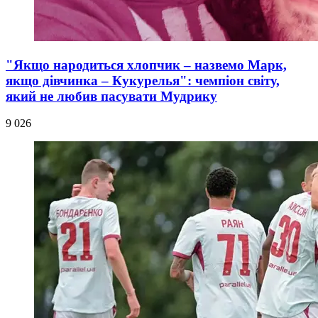
"Якщо народиться хлопчик – назвемо Марк,
якщо дівчинка – Кукурелья": чемпіон світу,
який не любив пасувати Мудрику
9 026