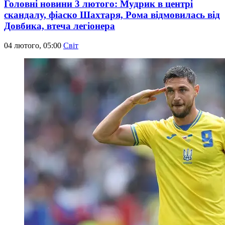
Головні новини 3 лютого: Мудрик в центрі
скандалу, фіаско Шахтаря, Рома відмовилась від
Довбика, втеча легіонера
04 лютого, 05:00
Світ