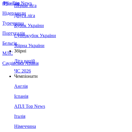
Франція
ЛЧ - Top News
Перша ліга
Нідерланди
Друга ліга
Туреччина
Кубок України
Португалія
Суперкубок України
Бельгія
Збірна України
Збірні
МЛС
Ліга націй
Саудівська Аравія
ЧС 2026
Чемпіонати
Англія
Іспанія
АПЛ Top News
Італія
Німеччина