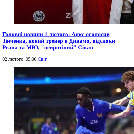
Головні новини 1 лютого: Аякс оголосив
Зінченка, новий тренер в Динамо, відскоки
Реала та МЮ, "осиротілий" Сікан
02 лютого, 05:00
Світ