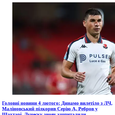
Головні новини 4 лютого: Динамо вилетіло з ЛЧ,
Маліновський підкорив Серію А, Ребров у
Шахтарі, Луческу знову ушпиталили