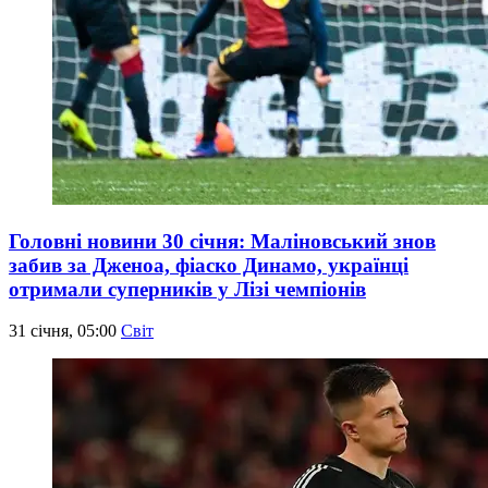
Головні новини 30 січня: Маліновський знов
забив за Дженоа, фіаско Динамо, українці
отримали суперників у Лізі чемпіонів
31 січня, 05:00
Світ