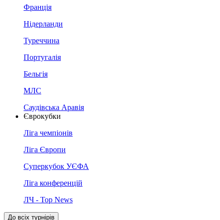
Франція
Нідерланди
Туреччина
Португалія
Бельгія
МЛС
Саудівська Аравія
Єврокубки
Ліга чемпіонів
Ліга Європи
Суперкубок УЄФА
Ліга конференцій
ЛЧ - Top News
До всіх турнірів