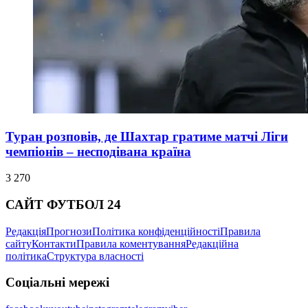
Туран розповів, де Шахтар гратиме матчі Ліги
чемпіонів – несподівана країна
3 270
САЙТ ФУТБОЛ 24
Редакція
Прогнози
Політика конфіденційності
Правила
сайту
Контакти
Правила коментування
Редакційна
політика
Структура власності
Соціальні мережі