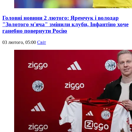
Головні новини 2 лютого: Яремчук і володар
"Золотого м'яча" змінили клуби, Інфантіно хоче
ганебно повернути Росію
03 лютого, 05:00
Світ