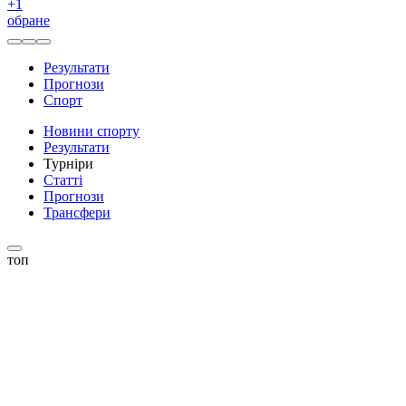
+
1
обране
Результати
Прогнози
Спорт
Новини спорту
Результати
Турніри
Статті
Прогнози
Трансфери
топ